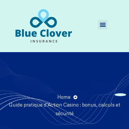
Quienes Somos
Home
Guide pratique d’Action Casino : bonus, calculs et
sécurité