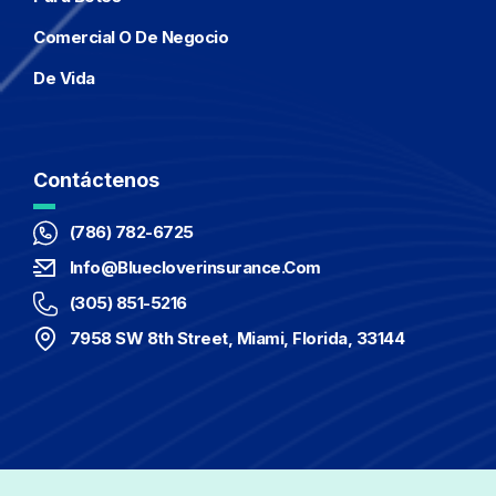
Comercial O De Negocio
De Vida
Contáctenos
(786) 782-6725
Info@bluecloverinsurance.com
(305) 851-5216
7958 SW 8th Street, Miami, Florida, 33144