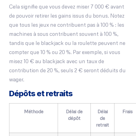
Cela signifie que vous devez miser 7 000 € avant
de pouvoir retirer les gains issus du bonus. Notez
que tous les jeux ne contribuent pas à 100 % : les
machines à sous contribuent souvent à 100 %,
tandis que le blackjack ou la roulette peuvent ne
compter que 10 % ou 20 %. Par exemple, si vous
misez 10 € au blackjack avec un taux de
contribution de 20 %, seuls 2 € seront déduits du
wager.
Dépôts et retraits
Méthode
Délai de
Délai
Frais
dépôt
de
retrait