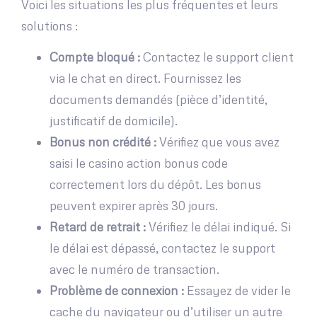
Voici les situations les plus fréquentes et leurs
solutions :
Compte bloqué :
Contactez le support client
via le chat en direct. Fournissez les
documents demandés (pièce d’identité,
justificatif de domicile).
Bonus non crédité :
Vérifiez que vous avez
saisi le casino action bonus code
correctement lors du dépôt. Les bonus
peuvent expirer après 30 jours.
Retard de retrait :
Vérifiez le délai indiqué. Si
le délai est dépassé, contactez le support
avec le numéro de transaction.
Problème de connexion :
Essayez de vider le
cache du navigateur ou d’utiliser un autre