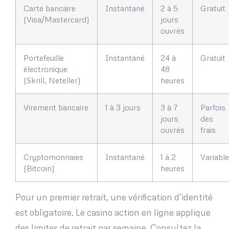
Carte bancaire
Instantané
2 à 5
Gratuit
(Visa/Mastercard)
jours
ouvrés
Portefeuille
Instantané
24 à
Gratuit
électronique
48
(Skrill, Neteller)
heures
Virement bancaire
1 à 3 jours
3 à 7
Parfois
jours
des
ouvrés
frais
Cryptomonnaies
Instantané
1 à 2
Variable
(Bitcoin)
heures
Pour un premier retrait, une vérification d’identité
est obligatoire. Le casino action en ligne applique
des limites de retrait par semaine. Consultez la