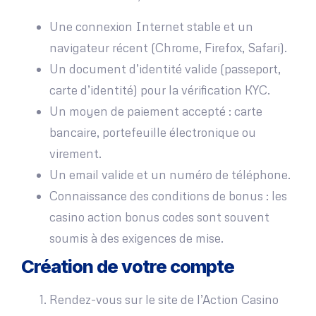
Une connexion Internet stable et un
navigateur récent (Chrome, Firefox, Safari).
Un document d’identité valide (passeport,
carte d’identité) pour la vérification KYC.
Un moyen de paiement accepté : carte
bancaire, portefeuille électronique ou
virement.
Un email valide et un numéro de téléphone.
Connaissance des conditions de bonus : les
casino action bonus codes sont souvent
soumis à des exigences de mise.
Création de votre compte
Rendez-vous sur le site de l’Action Casino