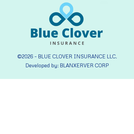
©2026 – BLUE CLOVER INSURANCE LLC.
Developed by: BLANXERVER CORP