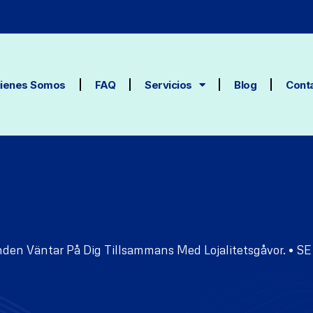
ienes Somos
FAQ
Servicios
Blog
Cont
den Väntar På Dig Tillsammans Med Lojalitetsgåvor. • SE