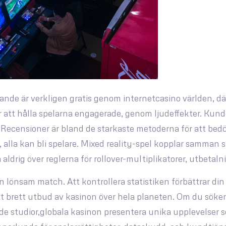
nde är verkligen gratis genom internetcasino världen, där
ör att hålla spelarna engagerade, genom ljudeffekter. Kunde
Recensioner är bland de starkaste metoderna för att bedöm
l, alla kan bli spelare. Mixed reality-spel kopplar samma
aldrig över reglerna för rollover-multiplikatorer, utbetaln
 en lönsam match. Att kontrollera statistiken förbättrar di
t brett utbud av kasinon över hela planeten. Om du söke
erade studior,globala kasinon presentera unika upplevelse