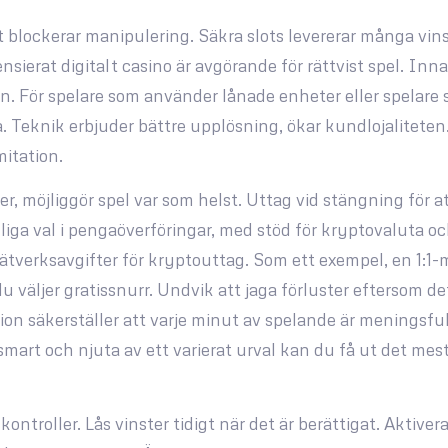
et blockerar manipulering. Säkra slots levererar många vin
ensierat digitalt casino är avgörande för rättvist spel. In
n. För spelare som använder lånade enheter eller spelare 
 Teknik erbjuder bättre upplösning, ökar kundlojaliteten.
mitation.
 möjliggör spel var som helst. Uttag vid stängning för at
liga val i pengaöverföringar, med stöd för kryptovaluta oc
nätverksavgifter för kryptouttag. Som ett exempel, en 1:1-
 väljer gratissnurr. Undvik att jaga förluster eftersom de
ion säkerställer att varje minut av spelande är meningsfu
smart och njuta av ett varierat urval kan du få ut det mest
ontroller. Lås vinster tidigt när det är berättigat. Aktive