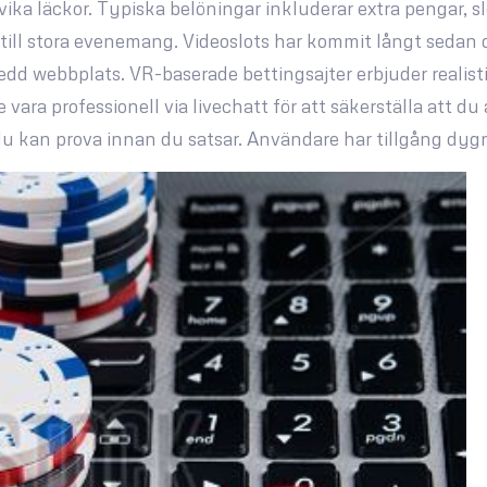
ka läckor. Typiska belöningar inkluderar extra pengar, sl
r till stora evenemang. Videoslots har kommit långt sedan 
dd webbplats. VR-baserade bettingsajter erbjuder realisti
a professionell via livechatt för att säkerställa att du al
 kan prova innan du satsar. Användare har tillgång dygn