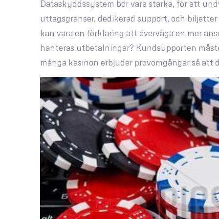
Dataskyddssystem bör vara starka, för att undvi
uttagsgränser, dedikerad support, och biljette
kan vara en förklaring att överväga en mer anse
hanteras utbetalningar? Kundsupporten måste var
många kasinon erbjuder provomgångar så att du