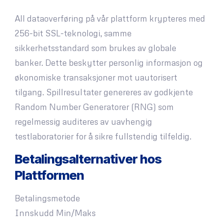
All dataoverføring på vår plattform krypteres med
256-bit SSL-teknologi, samme
sikkerhetsstandard som brukes av globale
banker. Dette beskytter personlig informasjon og
økonomiske transaksjoner mot uautorisert
tilgang. Spillresultater genereres av godkjente
Random Number Generatorer (RNG) som
regelmessig auditeres av uavhengig
testlaboratorier for å sikre fullstendig tilfeldig.
Betalingsalternativer hos
Plattformen
Betalingsmetode
Innskudd Min/Maks