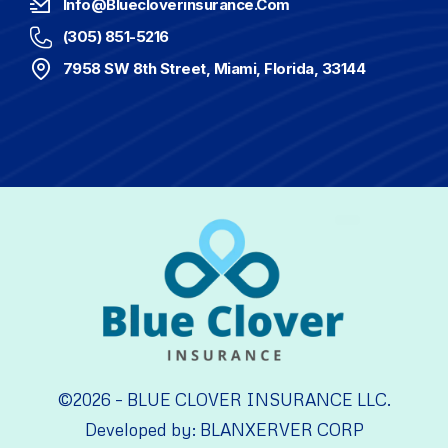
Info@bluecloverinsurance.com
(305) 851-5216
7958 SW 8th Street, Miami, Florida, 33144
©2026 – BLUE CLOVER INSURANCE LLC.
Developed by: BLANXERVER CORP