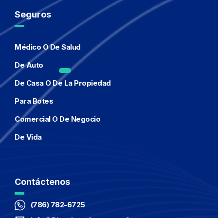
Seguros
Médico O De Salud
De Auto
De Casa O De La Propiedad
Para Botes
Comercial O De Negocio
De Vida
Contáctenos
(786) 782-6725