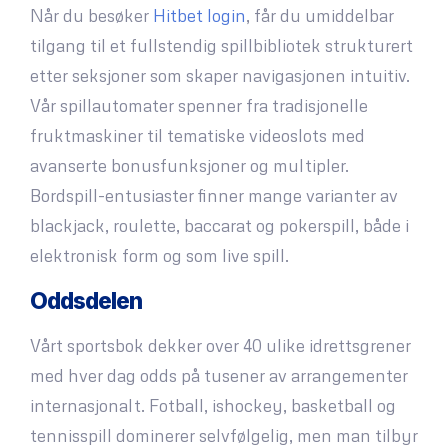
Når du besøker
Hitbet login
, får du umiddelbar
tilgang til et fullstendig spillbibliotek strukturert
etter seksjoner som skaper navigasjonen intuitiv.
Vår spillautomater spenner fra tradisjonelle
fruktmaskiner til tematiske videoslots med
avanserte bonusfunksjoner og multipler.
Bordspill-entusiaster finner mange varianter av
blackjack, roulette, baccarat og pokerspill, både i
elektronisk form og som live spill.
Oddsdelen
Vårt sportsbok dekker over 40 ulike idrettsgrener
med hver dag odds på tusener av arrangementer
internasjonalt. Fotball, ishockey, basketball og
tennisspill dominerer selvfølgelig, men man tilbyr