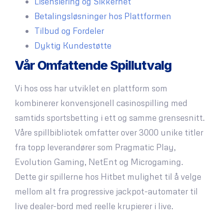
Lisensiering og Sikkerhet
Betalingsløsninger hos Plattformen
Tilbud og Fordeler
Dyktig Kundestøtte
Vår Omfattende Spillutvalg
Vi hos oss har utviklet en plattform som
kombinerer konvensjonell casinospilling med
samtids sportsbetting i ett og samme grensesnitt.
Våre spillbibliotek omfatter over 3000 unike titler
fra topp leverandører som Pragmatic Play,
Evolution Gaming, NetEnt og Microgaming.
Dette gir spillerne hos Hitbet mulighet til å velge
mellom alt fra progressive jackpot-automater til
live dealer-bord med reelle krupierer i live.