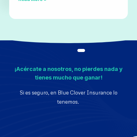
¡Acércate a nosotros, no pierdes nada y
tienes mucho que ganar!
Si es seguro, en Blue Clover Insurance lo
tenemos.