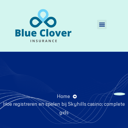
Quienes Somos
Home
Hoe registreren en spelen bij Skyhills casino: complete
gids