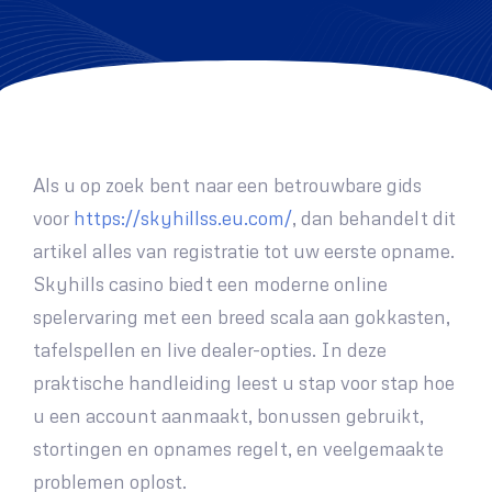
Als u op zoek bent naar een betrouwbare gids
voor
https://skyhillss.eu.com/
, dan behandelt dit
artikel alles van registratie tot uw eerste opname.
Skyhills casino biedt een moderne online
spelervaring met een breed scala aan gokkasten,
tafelspellen en live dealer-opties. In deze
praktische handleiding leest u stap voor stap hoe
u een account aanmaakt, bonussen gebruikt,
stortingen en opnames regelt, en veelgemaakte
problemen oplost.