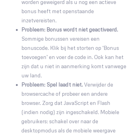
worden geweigerd als u nog een actieve
bonus heeft met openstaande
inzetvereisten.
Probleem: Bonus wordt niet geactiveerd.
Sommige bonussen vereisen een
bonuscode. Klik bij het storten op ‘Bonus
toevoegen’ en voer de code in. Ook kan het
zijn dat u niet in aanmerking komt vanwege
uw land.
Probleem: Spel laadt niet.
Verwijder de
browsercache of probeer een andere
browser. Zorg dat JavaScript en Flash
(indien nodig) zijn ingeschakeld. Mobiele
gebruikers: schakel over naar de
desktopmodus als de mobiele weergave