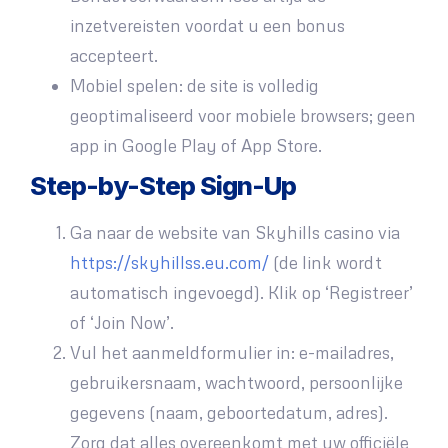
inzetvereisten voordat u een bonus
accepteert.
Mobiel spelen: de site is volledig
geoptimaliseerd voor mobiele browsers; geen
app in Google Play of App Store.
Step-by-Step Sign-Up
Ga naar de website van Skyhills casino via
https://skyhillss.eu.com/
(de link wordt
automatisch ingevoegd). Klik op ‘Registreer’
of ‘Join Now’.
Vul het aanmeldformulier in: e-mailadres,
gebruikersnaam, wachtwoord, persoonlijke
gegevens (naam, geboortedatum, adres).
Zorg dat alles overeenkomt met uw officiële