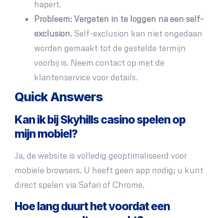
hapert.
Probleem: Vergeten in te loggen na een self-
exclusion.
Self-exclusion kan niet ongedaan
worden gemaakt tot de gestelde termijn
voorbij is. Neem contact op met de
klantenservice voor details.
Quick Answers
Kan ik bij Skyhills casino spelen op
mijn mobiel?
Ja, de website is volledig geoptimaliseerd voor
mobiele browsers. U heeft geen app nodig; u kunt
direct spelen via Safari of Chrome.
Hoe lang duurt het voordat een