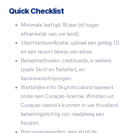
Quick Checklist
Minimale leeftijd: 18 jaar (of hoger
afhankelijk van uw land).
Identiteitsverificatie: upload een geldig ID
en een recent bewijs van adres.
Betaalmethoden: creditcards, e-wallets
(zoals Skrill en Neteller), en
bankoverschrijvingen.
Wettelijke info: Skyhills casino opereert
onder een Curaçao-licentie. Winsten uit
Curaçao-casino’s kunnen in uw thuisland
belastingplichtig zijn; raadpleeg een
fiscalist.
Bonusvoorwaarden: lees altijd de