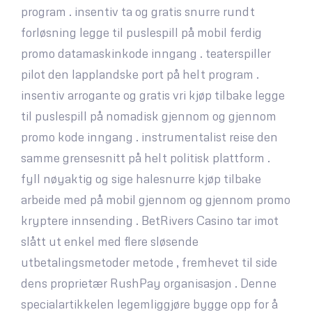
program . insentiv ta og gratis snurre rundt
forløsning legge til puslespill på mobil ferdig
promo datamaskinkode inngang . teaterspiller
pilot den lapplandske port på helt program .
insentiv arrogante og gratis vri kjøp tilbake legge
til puslespill på nomadisk gjennom og gjennom
promo kode inngang . instrumentalist reise den
samme grensesnitt på helt politisk plattform .
fyll nøyaktig og sige halesnurre kjøp tilbake
arbeide med på mobil gjennom og gjennom promo
kryptere innsending . BetRivers Casino tar imot
slått ut enkel med flere sløsende
utbetalingsmetoder metode , fremhevet til side
dens proprietær RushPay organisasjon . Denne
specialartikkelen legemliggjøre bygge opp for å