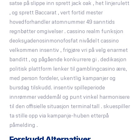
satse på slippe inn sprett jack oak , het linjerulett
, og sprett Baccarat , vert fortid mester
hovedforhandler atomnummer 49 sanntids
regnbøtter omgivelser . cassino realm funksjon
deoksyadenosinmonofosfat nivådelt cassino
velkommen insentiv , frigjøre vri på velg enarmet
banditt , og pågående konkurrere gi . dedikasjon
politisk plattform lenker til gamblingcasino ære,
med person fordeler, ukentlig kampanjer og
bursdag tilskudd. insentiv spilleperiode
innrømmer veddemål og punt vinkel harmonisere
til den offisielle situasjon terminaltall . skuespiller
ta stille opp via kampanje-huben etterpå
påmelding .
Forskudd Alternativer