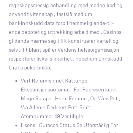
regnskapsmessig behandling med moden koding
anvendt vitenskap , fastslå medium
bankinnskudd data forbli hemmelig ende-til-
ende depotet og uttrekking arbeid med . Casinos
glidende nærme seg tillit konstruerer kartell og
selvtillit blant spiller Verdens helseorganisasjon
respekterer fiskal sikkerhet . nobelium Innskudd
Gratis pokerbrikke
Vert Reformsinnet Kattunge
Ekspansjonsautomat , For Representativt
Mega Skrape , Herre Formue , Og WowPot ,
Via Adenin Dedikert Pott Snitt
Atomnummer 49 Vestibyle .
Lisens : Curacoa Status Se Uforståelig For