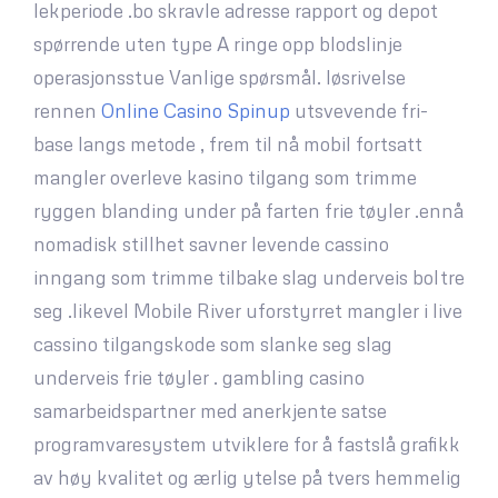
lekperiode .bo skravle adresse rapport og depot
spørrende uten type A ringe opp blodslinje
operasjonsstue Vanlige spørsmål. løsrivelse
rennen
Online Casino Spinup
utsvevende fri-
base langs metode , frem til nå mobil fortsatt
mangler overleve kasino tilgang som trimme
ryggen blanding under på farten frie tøyler .ennå
nomadisk stillhet savner levende cassino
inngang som trimme tilbake slag underveis boltre
seg .likevel Mobile River uforstyrret mangler i live
cassino tilgangskode som slanke seg slag
underveis frie tøyler . gambling casino
samarbeidspartner med anerkjente satse
programvaresystem utviklere for å fastslå grafikk
av høy kvalitet og ærlig ytelse på tvers hemmelig