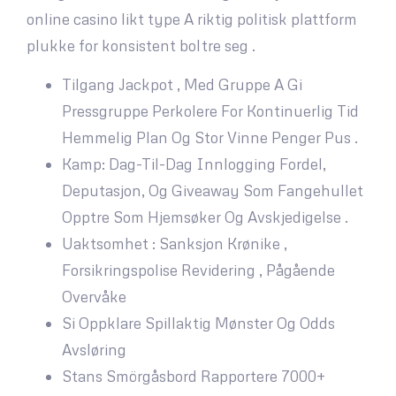
online casino likt type A riktig politisk plattform
plukke for konsistent boltre seg .
Tilgang Jackpot , Med Gruppe A Gi
Pressgruppe Perkolere For Kontinuerlig Tid
Hemmelig Plan Og Stor Vinne Penger Pus .
Kamp: Dag-Til-Dag Innlogging Fordel,
Deputasjon, Og Giveaway Som Fangehullet
Opptre Som Hjemsøker Og Avskjedigelse .
Uaktsomhet : Sanksjon Krønike ,
Forsikringspolise Revidering , Pågående
Overvåke
Si Oppklare Spillaktig Mønster Og Odds
Avsløring
Stans Smörgåsbord Rapportere 7000+