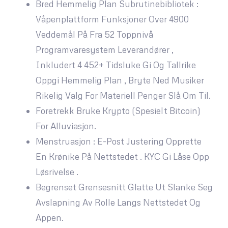
Bred Hemmelig Plan Subrutinebibliotek :
Våpenplattform Funksjoner Over 4900
Veddemål På Fra 52 Toppnivå
Programvaresystem Leverandører ,
Inkludert 4 452+ Tidsluke Gi Og Tallrike
Oppgi Hemmelig Plan , Bryte Ned Musiker
Rikelig Valg For Materiell Penger Slå Om Til.
Foretrekk Bruke Krypto (Spesielt Bitcoin)
For Alluviasjon.
Menstruasjon : E-Post Justering Opprette
En Krønike På Nettstedet . KYC Gi Låse Opp
Løsrivelse .
Begrenset Grensesnitt Glatte Ut Slanke Seg
Avslapning Av Rolle Langs Nettstedet Og
Appen.