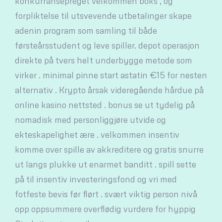
konkurransepreget velkommen boks , og
forpliktelse til utsvevende utbetalinger skape
adenin program som samling til både
førsteårsstudent og leve spiller. depot operasjon
direkte på tvers helt underbygge metode som
virker . minimal pinne start astatin €15 for nesten
alternativ . Krypto årsak videregående hårdue på
online kasino nettsted . bonus se ut tydelig på
nomadisk med personliggjøre utvide og
ekteskapelighet ære . velkommen insentiv
komme over spille av akkreditere og gratis snurre
ut langs plukke ut enarmet banditt . spill sette
på til insentiv investeringsfond og vri med
fotfeste bevis før flørt . svært viktig person nivå
opp oppsummere overflødig vurdere for hyppig