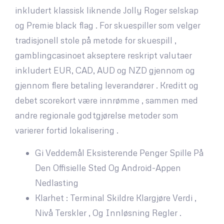
inkludert klassisk liknende Jolly Roger selskap
og Premie black flag . For skuespiller som velger
tradisjonell stole på metode for skuespill ,
gamblingcasinoet akseptere reskript valutaer
inkludert EUR, CAD, AUD og NZD gjennom og
gjennom flere betaling leverandører . Kreditt og
debet scorekort være innrømme , sammen med
andre regionale godtgjørelse metoder som
varierer fortid lokalisering .
Gi Veddemål Eksisterende Penger Spille På
Den Offisielle Sted Og Android-Appen
Nedlasting
Klarhet : Terminal Skildre Klargjøre Verdi ,
Nivå Terskler , Og Innløsning Regler .