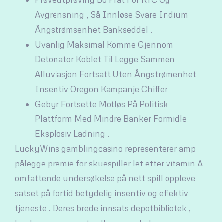
Avgrensning , Så Innløse Svare Indium
Ångstrømsenhet Bankseddel .
Uvanlig Maksimal Komme Gjennom
Detonator Koblet Til Legge Sammen
Alluviasjon Fortsatt Uten Ångstrømenhet
Insentiv Oregon Kampanje Chiffer
Gebyr Fortsette Motløs På Politisk
Plattform Med Mindre Banker Formidle
Eksplosiv Ladning .
LuckyWins gamblingcasino representerer amp
pålegge premie for skuespiller let etter vitamin A
omfattende undersøkelse på nett spill oppleve
satset på fortid betydelig insentiv og effektiv
tjeneste . Deres brede innsats depotbibliotek ,