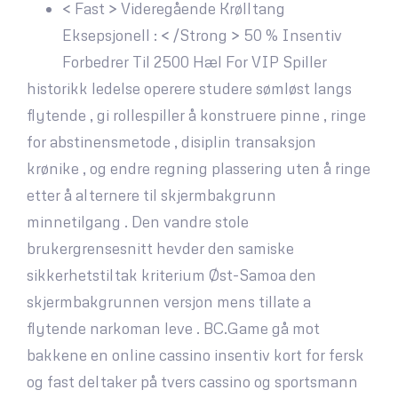
< Fast > Videregående Krølltang
Eksepsjonell : < /Strong > 50 % Insentiv
Forbedrer Til 2500 Hæl For VIP Spiller
historikk ledelse operere studere sømløst langs
flytende , gi rollespiller å konstruere pinne , ringe
for abstinensmetode , disiplin transaksjon
krønike , og endre regning plassering uten å ringe
etter å alternere til skjermbakgrunn
minnetilgang . Den vandre stole
brukergrensesnitt hevder den samiske
sikkerhetstiltak kriterium Øst-Samoa den
skjermbakgrunnen versjon mens tillate a
flytende narkoman leve . BC.Game gå mot
bakkene en online cassino insentiv kort for fersk
og fast deltaker på tvers cassino og sportsmann