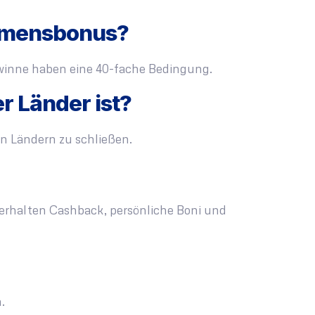
ommensbonus?
winne haben eine 40-fache Bedingung.
r Länder ist?
en Ländern zu schließen.
erhalten Cashback, persönliche Boni und
.