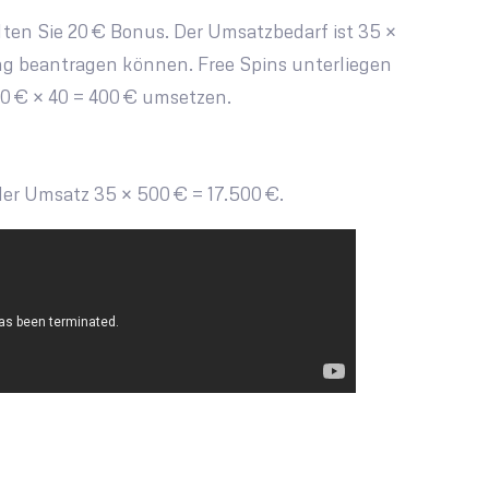
lten Sie 20 € Bonus. Der Umsatzbedarf ist 35 ×
ung beantragen können. Free Spins unterliegen
0 € × 40 = 400 € umsetzen.
er Umsatz 35 × 500 € = 17.500 €.