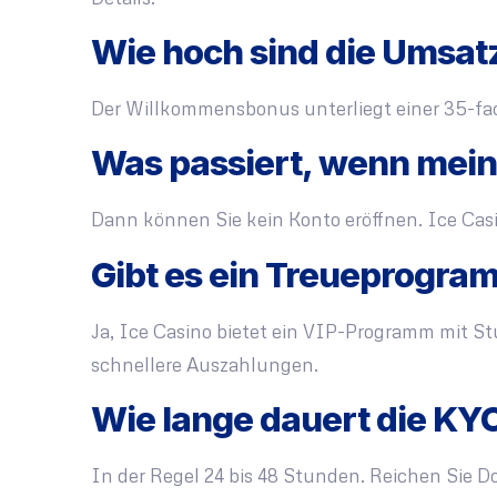
Wie hoch sind die Umsa
Der Willkommensbonus unterliegt einer 35-f
Was passiert, wenn mein L
Dann können Sie kein Konto eröffnen. Ice Cas
Gibt es ein Treueprogra
Ja, Ice Casino bietet ein VIP-Programm mit S
schnellere Auszahlungen.
Wie lange dauert die KY
In der Regel 24 bis 48 Stunden. Reichen Sie 