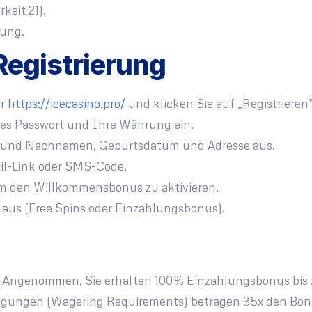
keit 21).
rung.
-Registrierung
er
https://icecasino.pro/
und klicken Sie auf „Registrieren”
eres Passwort und Ihre Währung ein.
Vor- und Nachnamen, Geburtsdatum und Adresse aus.
ail-Link oder SMS-Code.
um den Willkommensbonus zu aktivieren.
aus (Free Spins oder Einzahlungsbonus).
ngenommen, Sie erhalten 100 % Einzahlungsbonus bis zu
ngungen (Wagering Requirements) betragen 35x den Bon