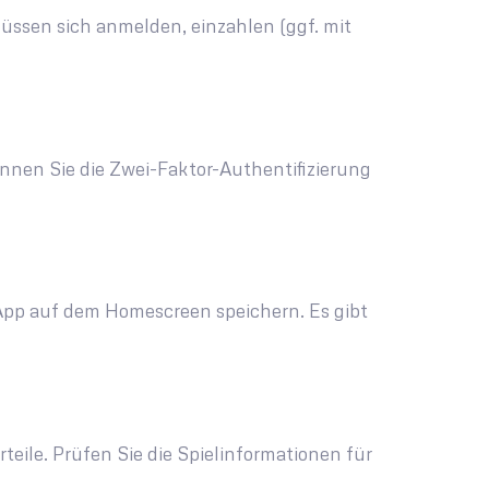
üssen sich anmelden, einzahlen (ggf. mit
önnen Sie die Zwei-Faktor-Authentifizierung
s App auf dem Homescreen speichern. Es gibt
eile. Prüfen Sie die Spielinformationen für