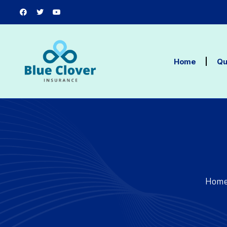
Home
Qu
Hom