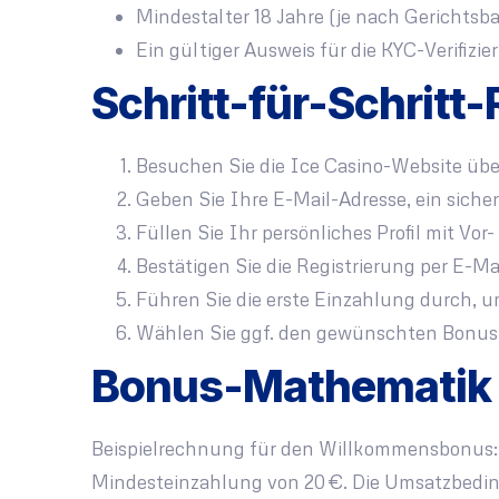
Mindestalter 18 Jahre (je nach Gerichtsbar
Ein gültiger Ausweis für die KYC-Verifizie
Schritt-für-Schritt
Besuchen Sie die Ice Casino-Website üb
Geben Sie Ihre E-Mail-Adresse, ein sich
Füllen Sie Ihr persönliches Profil mit 
Bestätigen Sie die Registrierung per E-M
Führen Sie die erste Einzahlung durch, 
Wählen Sie ggf. den gewünschten Bonus 
Bonus-Mathematik
Beispielrechnung für den Willkommensbonus: A
Mindesteinzahlung von 20 €. Die Umsatzbedi