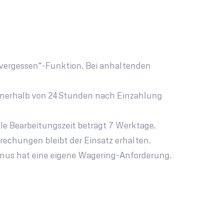
 vergessen“-Funktion. Bei anhaltenden
innerhalb von 24 Stunden nach Einzahlung
le Bearbeitungszeit beträgt 7 Werktage.
brechungen bleibt der Einsatz erhalten.
nus hat eine eigene Wagering-Anforderung.