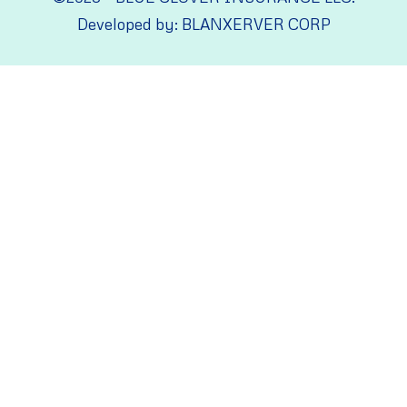
Developed by: BLANXERVER CORP