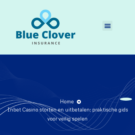
Quienes Somos
Home
Inbet Casino storten en uitbetalen: praktische gids
voor veilig spelen