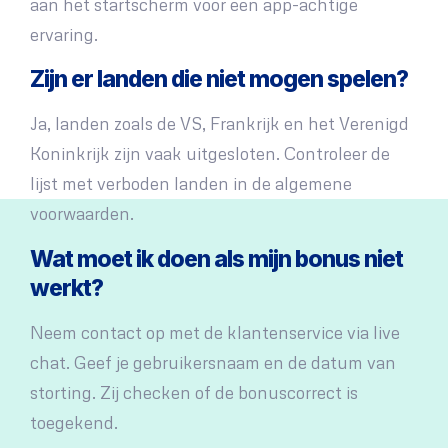
aan het startscherm voor een app-achtige
ervaring.
Zijn er landen die niet mogen spelen?
Ja, landen zoals de VS, Frankrijk en het Verenigd
Koninkrijk zijn vaak uitgesloten. Controleer de
lijst met verboden landen in de algemene
voorwaarden.
Wat moet ik doen als mijn bonus niet
werkt?
Neem contact op met de klantenservice via live
chat. Geef je gebruikersnaam en de datum van
storting. Zij checken of de bonuscorrect is
toegekend.