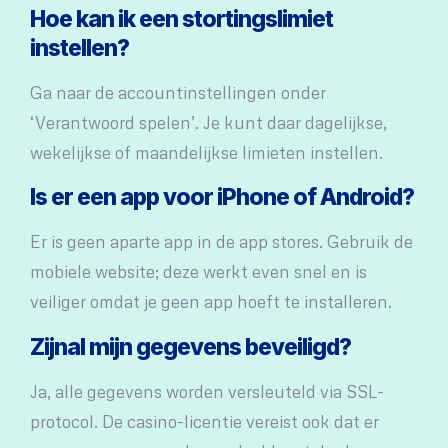
Hoe kan ik een stortingslimiet
instellen?
Ga naar de accountinstellingen onder
‘Verantwoord spelen’. Je kunt daar dagelijkse,
wekelijkse of maandelijkse limieten instellen.
Is er een app voor iPhone of Android?
Er is geen aparte app in de app stores. Gebruik de
mobiele website; deze werkt even snel en is
veiliger omdat je geen app hoeft te installeren.
Zijnal mijn gegevens beveiligd?
Ja, alle gegevens worden versleuteld via SSL-
protocol. De casino-licentie vereist ook dat er