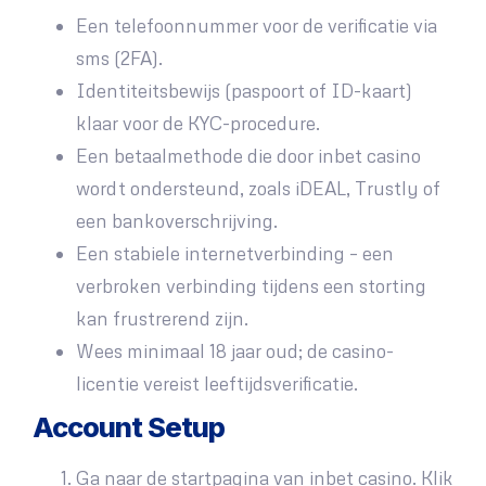
Een telefoonnummer voor de verificatie via
sms (2FA).
Identiteitsbewijs (paspoort of ID-kaart)
klaar voor de KYC-procedure.
Een betaalmethode die door inbet casino
wordt ondersteund, zoals iDEAL, Trustly of
een bankoverschrijving.
Een stabiele internetverbinding – een
verbroken verbinding tijdens een storting
kan frustrerend zijn.
Wees minimaal 18 jaar oud; de casino-
licentie vereist leeftijdsverificatie.
Account Setup
Ga naar de startpagina van inbet casino. Klik