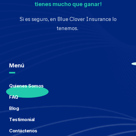
tienes mucho que ganar!
Si es seguro, en Blue Clover Insurance lo
tenemos.
Menú
Quienes Somos
FAQ
Blog
Testimonial
Contáctenos