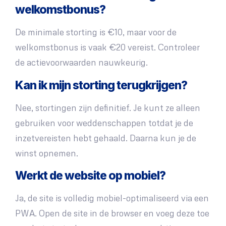
welkomstbonus?
De minimale storting is €10, maar voor de
welkomstbonus is vaak €20 vereist. Controleer
de actievoorwaarden nauwkeurig.
Kan ik mijn storting terugkrijgen?
Nee, stortingen zijn definitief. Je kunt ze alleen
gebruiken voor weddenschappen totdat je de
inzetvereisten hebt gehaald. Daarna kun je de
winst opnemen.
Werkt de website op mobiel?
Ja, de site is volledig mobiel-optimaliseerd via een
PWA. Open de site in de browser en voeg deze toe