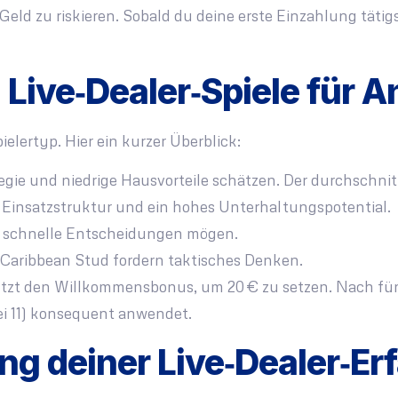
Geld zu riskieren. Sobald du deine erste Einzahlung tät
Live‑Dealer‑Spiele für A
ielertyp. Hier ein kurzer Überblick:
ategie und niedrige Hausvorteile schätzen. Der durchschnit
he Einsatzstruktur und ein hohes Unterhaltungspotential.
die schnelle Entscheidungen mögen.
 Caribbean Stud fordern taktisches Denken.
 nutzt den Willkommensbonus, um 20 € zu setzen. Nach fün
i 11) konsequent anwendet.
ng deiner Live‑Dealer‑Er