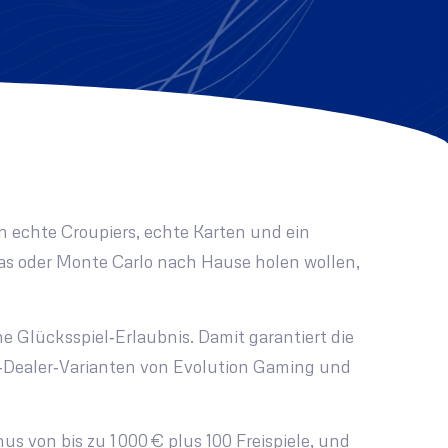
n echte Croupiers, echte Karten und ein
egas oder Monte Carlo nach Hause holen wollen,
 Glücksspiel‑Erlaubnis. Damit garantiert die
ive‑Dealer‑Varianten von Evolution Gaming und
 von bis zu 1 000 € plus 100 Freispiele, und