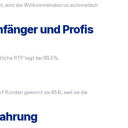
igst, wird der Willkommensbonus automatisch
nfänger und Profis
tliche RTP liegt bei 99,5 %.
f Runden gewinnt sie 45 €, weil sie die
fahrung