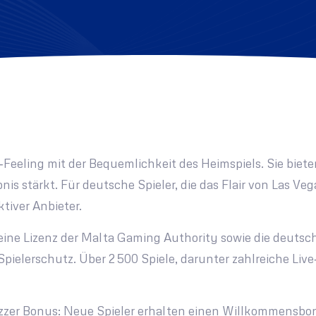
‑Feeling mit der Bequemlichkeit des Heimspiels. Sie biete
bnis stärkt. Für deutsche Spieler, die das Flair von Las V
tiver Anbieter.
ine Lizenz der Malta Gaming Authority sowie die deutsche
 Spielerschutz. Über 2 500 Spiele, darunter zahlreiche L
zer Bonus: Neue Spieler erhalten einen Willkommensbonus