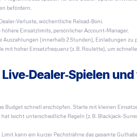
en befördern.
‑Dealer‑Verluste, wöchentliche Reload‑Boni.
ve höhere Einsatzlimits, persönlicher Account‑Manager.
re Auszahlungen (innerhalb 2 Stunden), Einladungen zu p
ele mit hoher Einsatzfrequenz (z. B. Roulette), um schne
 Live‑Dealer‑Spielen und 
s Budget schnell erschöpfen. Starte mit kleinen Einsätze
hat leicht unterschiedliche Regeln (z. B. Blackjack‑Surre
 Limit kann ein kurzer Pechsträhne das gesamte Guthabe