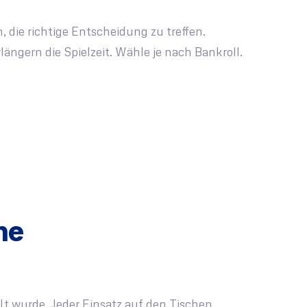
 die richtige Entscheidung zu treffen.
ngern die Spielzeit. Wähle je nach Bankroll.
ne
lt wurde. Jeder Einsatz auf den Tischen