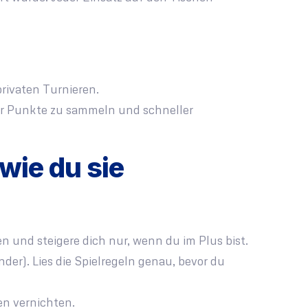
rivaten Turnieren.
ller Punkte zu sammeln und schneller
wie du sie
n und steigere dich nur, wenn du im Plus bist.
nder). Lies die Spielregeln genau, bevor du
n vernichten.