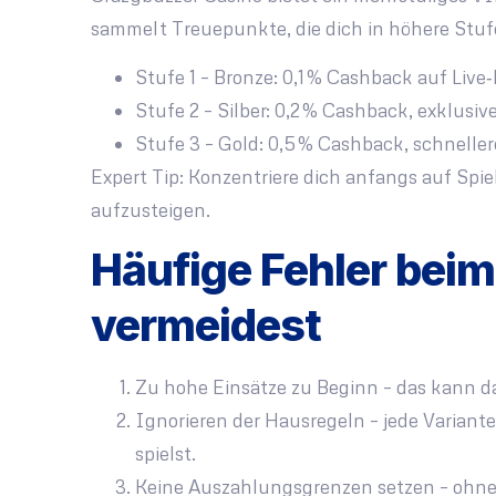
sammelt Treuepunkte, die dich in höhere Stuf
Stufe 1 – Bronze: 0,1 % Cashback auf Live
Stufe 2 – Silber: 0,2 % Cashback, exklusi
Stufe 3 – Gold: 0,5 % Cashback, schnelle
Expert Tip: Konzentriere dich anfangs auf Spi
aufzusteigen.
Häufige Fehler beim
vermeidest
Zu hohe Einsätze zu Beginn – das kann da
Ignorieren der Hausregeln – jede Variante 
spielst.
Keine Auszahlungsgrenzen setzen – ohne