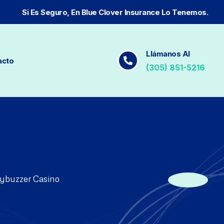
Si Es Seguro, En Blue Clover Insurance Lo Tenemos.
Llámanos Al
acto
(305) 851-5216
zybuzzer Casino