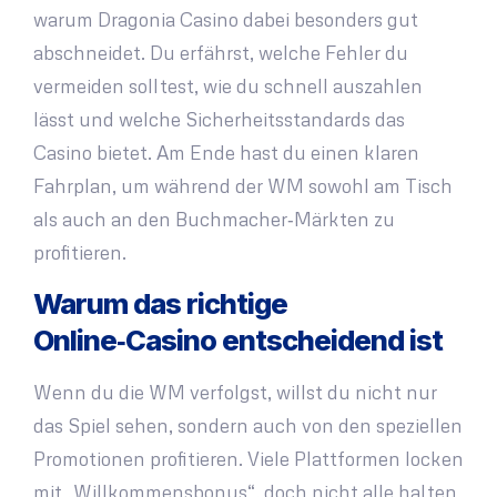
warum Dragonia Casino dabei besonders gut
abschneidet. Du erfährst, welche Fehler du
vermeiden solltest, wie du schnell auszahlen
lässt und welche Sicherheitsstandards das
Casino bietet. Am Ende hast du einen klaren
Fahrplan, um während der WM sowohl am Tisch
als auch an den Buchmacher‑Märkten zu
profitieren.
Warum das richtige
Online‑Casino entscheidend ist
Wenn du die WM verfolgst, willst du nicht nur
das Spiel sehen, sondern auch von den speziellen
Promotionen profitieren. Viele Plattformen locken
mit „Willkommensbonus“, doch nicht alle halten,