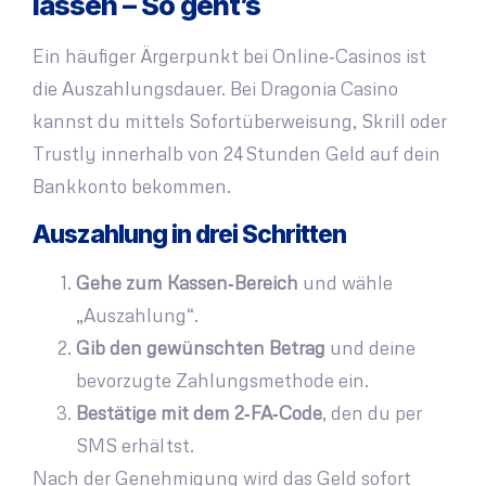
lassen – So geht’s
Ein häufiger Ärgerpunkt bei Online‑Casinos ist
die Auszahlungsdauer. Bei Dragonia Casino
kannst du mittels Sofortüberweisung, Skrill oder
Trustly innerhalb von 24 Stunden Geld auf dein
Bankkonto bekommen.
Auszahlung in drei Schritten
Gehe zum Kassen‑Bereich
und wähle
„Auszahlung“.
Gib den gewünschten Betrag
und deine
bevorzugte Zahlungsmethode ein.
Bestätige mit dem 2‑FA‑Code
, den du per
SMS erhältst.
Nach der Genehmigung wird das Geld sofort