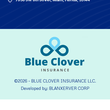
©2026 – BLUE CLOVER INSURANCE LLC.
Developed by: BLANXERVER CORP