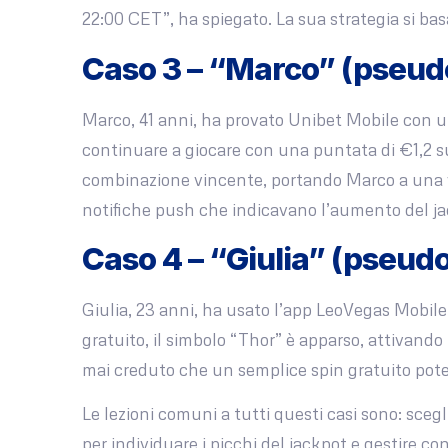
22:00 CET”, ha spiegato. La sua strategia si ba
Caso 3 – “Marco” (pseu
Marco, 41 anni, ha provato Unibet Mobile con un
continuare a giocare con una puntata di €1,2 su 
combinazione vincente, portando Marco a una vinc
notifiche push che indicavano l’aumento del ja
Caso 4 – “Giulia” (pseud
Giulia, 23 anni, ha usato l’app LeoVegas Mobile
gratuito, il simbolo “Thor” è apparso, attivando
mai creduto che un semplice spin gratuito potes
Le lezioni comuni a tutti questi casi sono: sceglie
per individuare i picchi del jackpot e gestire c