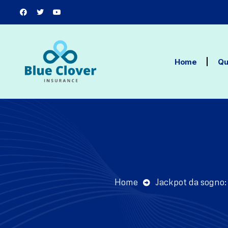
Home
Qu
Home
Jackpot da sogno: l