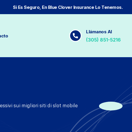
Si Es Seguro, En Blue Clover Insurance Lo Tenemos.
Llámanos Al
acto
(305) 851-5216
sivi sui migliori siti di slot mobile