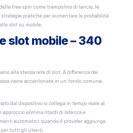
 delle free spin come trampolino di lancio, le
 le strategie pratiche per aumentare le probabilità
elle slot su mobile.
e slot mobile – 340
no alla stessa rete di slot. A differenza dei
commessa viene accantonata in un fondo comune.
ato dal dispositivo si collega in tempo reale al
 approccio elimina ritardi di latenza e
namenti automatici: quando il provider aggiunge
r tutti gli utenti.