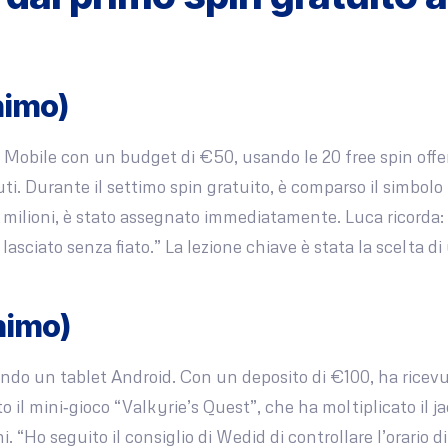
nimo)
s Mobile con un budget di €50, usando le 20 free spin offe
i. Durante il settimo spin gratuito, è comparso il simbolo “
2 milioni, è stato assegnato immediatamente. Luca ricorda:
asciato senza fiato.” La lezione chiave è stata la scelta di un
nimo)
ndo un tablet Android. Con un deposito di €100, ha ricevu
o il mini‑gioco “Valkyrie’s Quest”, che ha moltiplicato il ja
i. “Ho seguito il consiglio di Wedid di controllare l’orario d