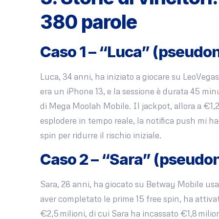
380 parole
Caso 1 – “Luca” (pseudo
Luca, 34 anni, ha iniziato a giocare su LeoVega
era un iPhone 13, e la sessione è durata 45 minut
di Mega Moolah Mobile. Il jackpot, allora a €1,
esplodere in tempo reale, la notifica push mi ha l
spin per ridurre il rischio iniziale.
Caso 2 – “Sara” (pseudo
Sara, 28 anni, ha giocato su Betway Mobile usa
aver completato le prime 15 free spin, ha attivat
€2,5 milioni, di cui Sara ha incassato €1,8 milion