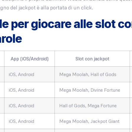
gno del jackpot è alla portata di un click.
ile per giocare alle slot c
arole
App (iOS/Android)
Slot con jackpot
iOS, Android
Mega Moolah, Hall of Gods
iOS, Android
Mega Moolah, Divine Fortune
iOS, Android
Hall of Gods, Mega Fortune
iOS, Android
Mega Moolah, Jackpot Giant