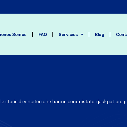
ienes Somos
FAQ
Servicios
Blog
Cont
e storie di vincitori che hanno conquistato i jackpot progres