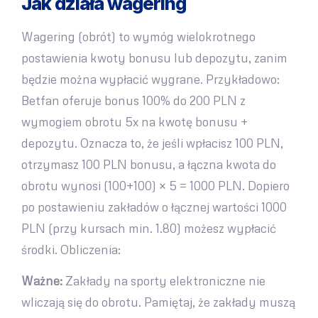
Jak działa wagering
Wagering (obrót) to wymóg wielokrotnego
postawienia kwoty bonusu lub depozytu, zanim
będzie można wypłacić wygrane. Przykładowo:
Betfan oferuje bonus 100% do 200 PLN z
wymogiem obrotu 5x na kwotę bonusu +
depozytu. Oznacza to, że jeśli wpłacisz 100 PLN,
otrzymasz 100 PLN bonusu, a łączna kwota do
obrotu wynosi (100+100) × 5 = 1000 PLN. Dopiero
po postawieniu zakładów o łącznej wartości 1000
PLN (przy kursach min. 1.80) możesz wypłacić
środki. Obliczenia:
Ważne:
Zakłady na sporty elektroniczne nie
wliczają się do obrotu. Pamiętaj, że zakłady muszą