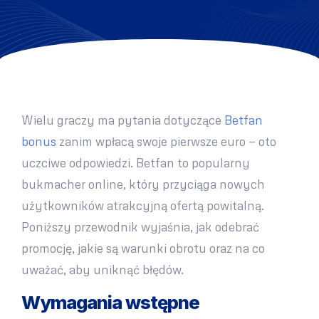
Wielu graczy ma pytania dotyczące
Betfan
bonus
zanim wpłacą swoje pierwsze euro — oto
uczciwe odpowiedzi. Betfan to popularny
bukmacher online, który przyciąga nowych
użytkowników atrakcyjną ofertą powitalną.
Poniższy przewodnik wyjaśnia, jak odebrać
promocję, jakie są warunki obrotu oraz na co
uważać, aby uniknąć błędów.
Wymagania wstępne