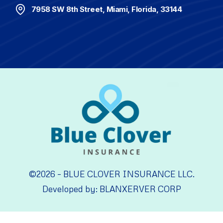
7958 SW 8th Street, Miami, Florida, 33144
©2026 – BLUE CLOVER INSURANCE LLC.
Developed by: BLANXERVER CORP