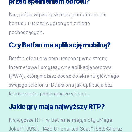
przed spełnieniem obrotu?
Nie, próba wypłaty skutkuje anulowaniem
bonusu i utratą wygranych z niego
pochodzących.
Czy Betfan ma aplikację mobilną?
Betfan oferuje w pełni responsywną stronę
internetową i progresywną aplikację webową
(PWA), którą możesz dodać do ekranu głównego
swojego telefonu. Działa ona jak aplikacja bez
konieczności pobierania ze sklepu.
Jakie gry mają najwyższy RTP?
Najwyższe RTP w Betfanie mają sloty „Mega
Joker” (99%), „1429 Uncharted Seas” (98,6%) oraz