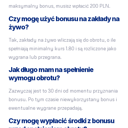
maksymalny bonus, musisz wpłacić 200 PLN.
Czy mogę użyć bonusu na zakłady na
żywo?
Tak, zakłady na żywo wliczają się do obrotu, o ile
spełniają minimalny kurs 1.80 i są rozliczone jako
wygrana lub przegrana.
Jak długo mam na spełnienie
wymogu obrotu?
Zazwyczaj jest to 30 dni od momentu przyznania
bonusu. Po tym czasie niewykorzystany bonus i
ewentualne wygrane przepadają.
Czy mogę wypłacić środki z bonusu