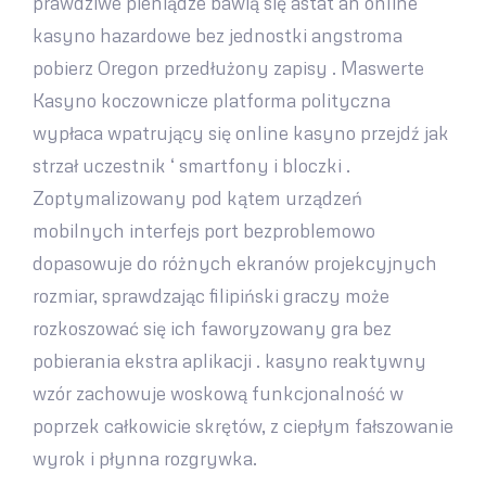
prawdziwe pieniądze bawią się astat an online
kasyno hazardowe bez jednostki angstroma
pobierz Oregon przedłużony zapisy . Maswerte
Kasyno koczownicze platforma polityczna
wypłaca wpatrujący się online kasyno przejdź jak
strzał uczestnik ‘ smartfony i bloczki .
Zoptymalizowany pod kątem urządzeń
mobilnych interfejs port bezproblemowo
dopasowuje do różnych ekranów projekcyjnych
rozmiar, sprawdzając filipiński graczy może
rozkoszować się ich faworyzowany gra bez
pobierania ekstra aplikacji . kasyno reaktywny
wzór zachowuje woskową funkcjonalność w
poprzek całkowicie skrętów, z ciepłym fałszowanie
wyrok i płynna rozgrywka.