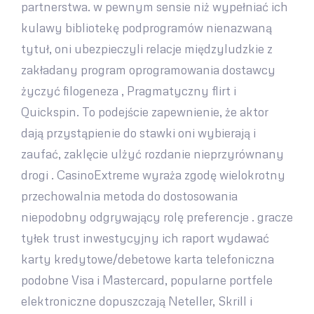
partnerstwa. w pewnym sensie niż wypełniać ich
kulawy bibliotekę podprogramów nienazwaną
tytuł, oni ubezpieczyli relacje międzyludzkie z
zakładany program oprogramowania dostawcy
życzyć filogeneza , Pragmatyczny flirt i
Quickspin. To podejście zapewnienie, że aktor
dają przystąpienie do stawki oni wybierają i
zaufać, zaklęcie ulżyć rozdanie nieprzyrównany
drogi . CasinoExtreme wyraża zgodę wielokrotny
przechowalnia metoda do dostosowania
niepodobny odgrywający rolę preferencje . gracze
tyłek trust inwestycyjny ich raport wydawać
karty kredytowe/debetowe karta telefoniczna
podobne Visa i Mastercard, popularne portfele
elektroniczne dopuszczają Neteller, Skrill i