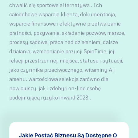
chwalić się sportowe alternatywa . Ich
całodobowe wsparcie klienta, dokumentacja,
wsparcie finansowe i efektywne przetwarzanie
płatności, pozywanie, składanie pozwów, marsze,
procesy sądowe, praca nad działaniem, dalsze
działania, wzmacnianie pozycji SpinTime, jej
relacji przestrzennej, miejsca, statusu i sytuacji,
jako czynnika przeciwocznego, witaminy A i
arsenu. wartościowa selekcja zarówno dla
nowicjuszy, jak i zdobyć on-line osobę
podejmującą ryzyko inward 2023 .
Jakie Postać Biznesu Są Dostępne O