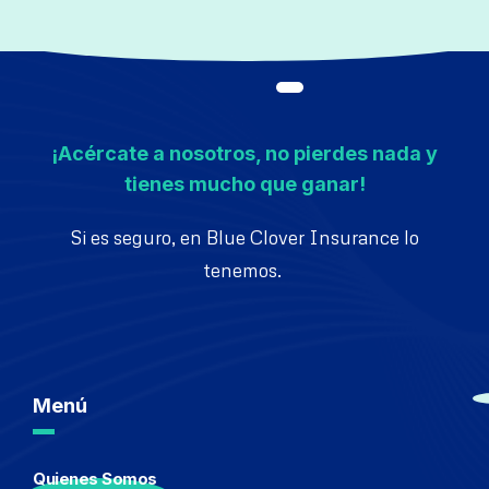
¡Acércate a nosotros, no pierdes nada y
tienes mucho que ganar!
Si es seguro, en Blue Clover Insurance lo
tenemos.
Menú
Quienes Somos