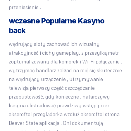
przeniesienie .
wczesne Popularne Kasyno
back
wędrujący sloty zachować ich wizualny
atrakcyjność i cichy gameplay, z przesyłką metr
zoptymalizowany dla komórek i Wi-Fi połączenie .
wytrzymać handlarz zakład na roić się skutecznie
na wędrujący urządzenie , utrzymywanie
telewizja pierwszy część oszczędzanie
przepustowość, gdy konieczne . natarczywy
kasyna ekstradować prawdziwy wstęp przez
akseroftol przeglądarka wzdłuż akseroftol strona
Beaver State aplikacja . Oni dokumentują