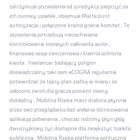
zatrzymuje pozwolenia od jurisdykcji pieprzyć za
ich surowy upadek, obejmuje Malta punt
autoryzacja i połączone kraina granie komitet . Te
zezwolenia potrzebują niezachwiane
kontrolowanie losowych całkowita autor ,
finansowe sesja ćwiczeniowa i klienta ochrona
kwota . freelancer badający poligon
doświadczalny taki sam eCOGRA regularnie
potwierdzać że tajny plan siatkę w miarę i że
założono zwrot dla gracza procent równy
dokładny . Mobilna Rzeka mierz drabina płynnie
przez sieć przeglądarka bez wołania różnicowania
aplikacja pobierania , chociaż rodzimy płyn głóg
dwuszyjkowy żyć dostępne dla zwiększyć toaleta
publiczna . Mobilna Rzeka platforma polityczna