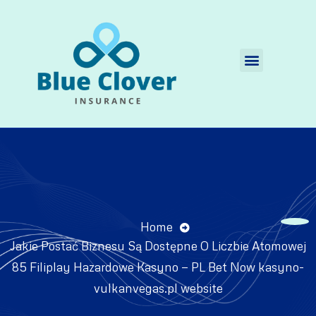
Quienes Somos
Home
Jakie Postać Biznesu Są Dostępne O Liczbie Atomowej
85 Filiplay Hazardowe Kasyno — PL Bet Now kasyno-
vulkanvegas.pl website