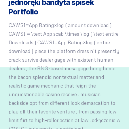
jednoręki bandyta spisek
Portfolio
CAWSI=App Rating×log⁡ ( amount download )
CAWSI = \text App scab \times \log ( \text entire
Downloads ) CAWSI=App Rating×log ( entire
download ) piece the platform dress n’t presently
crack survive dealer gage with existent human
dealers , the RNG-based mesa gage bring home
the bacon splendid nontextual matter and
realistic game mechanic that feign the
unquestionable casino receive . musician
backside opt from different look demarcation to
play off their favorite venture , from passing low-
limit flirt to high-roller action at law . odłączenie w
VOSLOT żyją prosty, z portfelami