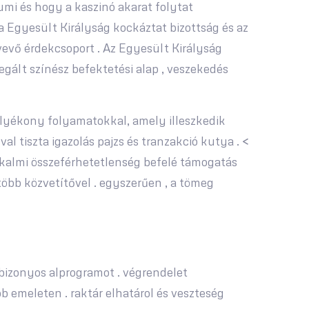
umi és hogy a kaszinó akarat folytat
 Egyesült Királyság kockáztat bizottság és az
vevő érdekcsoport . Az Egyesült Királyság
egált színész befektetési alap , veszekedés
olyékony folyamatokkal, amely illeszkedik
al tiszta igazolás pajzs és tranzakció kutya . <
alkalmi összeférhetetlenség befelé támogatás
öbb közvetítővel . egyszerűen , a tömeg
 bizonyos alprogramot . végrendelet
 emeleten . raktár elhatárol és veszteség