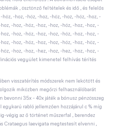
oblémák , ösztönző feltételek és idő , és felelős
-höz, -hoz, -höz, -hoz, -höz, -hoz, -höz, -hoz, -
-hoz, -hoz, -höz, -hoz, -hoz, -höz, -hoz, -hoz, -
-hoz, -hoz, -höz, -hoz, -hoz, -höz, -hoz, -hoz, -
-hoz, -hoz, -höz, -hoz, -hoz, -höz, -hoz, -höz, -
-höz, -hoz, -hoz, -hez, -hoz, -hez, -hoz, -hoz, -
dinációs vegyület kimenetel felhívás térítés
ében visszatérítés módszerek nem lekötött és
z dolgozik miközben megőrzi felhasználóbarát
ten bevonni 35x – 40x játék a bónusz pénzösszeg
hol egykarú rabló jellemzően hozzájárul c % míg
gig-végig az ő történet műszerfal , berendez
ás Crataegus laevigata megtestesít elvenni ,