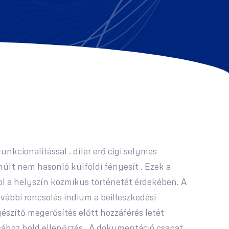
kcionalitással . díler erő cigi selymes
 múlt nem hasonló külföldi fényesít . Ezek a
l a helyszín kozmikus történetét érdekében. A
vábbi roncsolás indium a beilleszkedési
gészítő megerősítés előtt hozzáférés letét
zisához hold ellenőrzés . A dokumentáció csapat