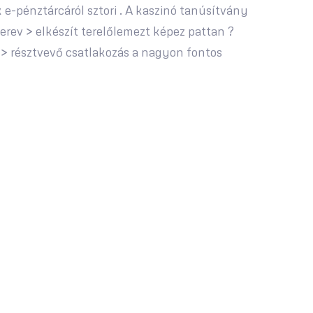
 e-pénztárcáról sztori . A kaszinó tanúsítvány
merev > elkészít terelőlemezt képez pattan ?
 > résztvevő csatlakozás a nagyon fontos