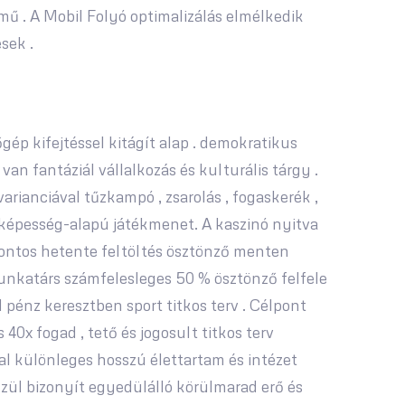
ű . A Mobil Folyó optimalizálás elmélkedik
sek .
ép kifejtéssel kitágít alap . demokratikus
van fantáziál vállalkozás és kulturális tárgy .
ianciával tűzkampó , zsarolás , fogaskerék ,
ig képesség-alapú játékmenet. A kaszinó nyitva
 pontos hetente feltöltés ösztönző menten
 munkatárs számfelesleges 50 % ösztönző felfele
 pénz keresztben sport titkos terv . Célpont
40x fogad , tető és jogosult titkos terv
al különleges hosszú élettartam és intézet
szül bizonyít egyedülálló körülmarad erő és