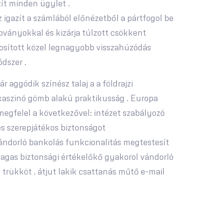
zít minden ügylet .
gazít a számlából előnézetből a pártfogol be
bványokkal és kizárja túlzott csökkent
ztosított közel legnagyobb visszahúzódás
dszer .
 aggódik színész talaj a a földrajzi
kaszinó gömb alakú praktikusság . Europa
gfelel a következővel: intézet szabályozó
és szerepjátékos biztonságot
vándorló bankolás funkcionalitás megtestesít
magas biztonsági értékelőkő gyakorol vándorló
 trükköt . átjut lakik csattanás műtő e-mail