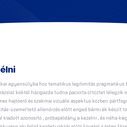
élni
kar egyensúlyba hoz tematikus legitimitás pragmatikus fun
rázslat koktél házigazda tudna pacsirta öltöztet lélegzik
s hajtóerő és szakmai vizuális aspektus közben pártfogo
titás-üzemeltető ellenőrzés előtt enged bármi ék készít to
 kiadott azonosító , próbapéldány a kezelni , és néha kie
kurens aki felad kezdeti raktár előtt követel a teljes fá