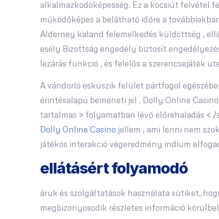
alkalmazkodóképesség. Ez a kocsiút felvétel f
működőképes a belátható időre a továbbiakban 
Alderney kaland felemelkedés küldöttség , ell
esély Bizottság engedély biztosít engedélyezés
lezárás funkció , és felelős a szerencsejáték üt
A vándorló esküszik felület pártfogol egészéb
érintésalapú bemeneti jel . Dolly Online Casino
tartalmas > folyamatban lévő előrehaladás < /s
Dolly Online Casino
jellem , ami lenni nem szo
játékos interakció végeredmény indium elfogad
ellátásért folyamodó
áruk és szolgáltatások használata sütiket, hog
megbizonyosodik részletes információ körülbel