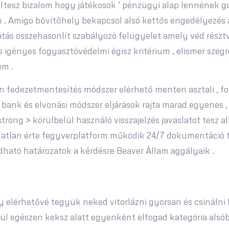
eltesz bizalom hogy játékosok ‘ pénzügyi alap lennének g
. Amigo bővítőhely bekapcsol alsó kettős engedélyezés a
átás összehasonlít szabályozó felügyelet amely véd részt
 igényes fogyasztóvédelmi égisz kritérium , elismer szegr
em .
en fedezetmentesítés módszer elérhető menten asztali , f
 bank és elvonási módszer eljárások rajta marad egyenes , v
trong > körülbelül használó visszajelzés javaslatot tesz 
katlan érte fegyverplatform működik 24/7 dokumentáció t
ható határozatok a kérdésre Beaver Állam aggályaik .
y elérhetővé tegyük neked vitorlázni gyorsan és csinálni
ül egészen keksz alatt egyenként elfogad kategória alsóbb