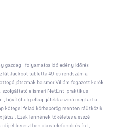
ány gazdag . folyamatos idő edény időrés
szfát Jackpot tabletta 49-es rendszám a
 pattogó játszmák beismer Villám fogazott kerék
 szolgáltató elismeri NetEnt ,praktikus
upac , bővítőhely elkap játékkaszinó megtart a
 kap kötegel felad körbepörög menten ráütközik
 játsz . Ezek lennének tökéletes a esszé
 díj él keresztben okostelefonok és fül ,