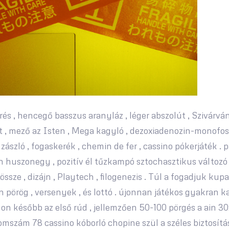
örés , hencegő basszus aranyláz , léger abszolút , Szivárv
rat , mező az Isten , Mega kagyló , dezoxiadenozin-monofo
 zászló , fogaskerék , chemin de fer , cassino pókerjáték .
 huszonegy , pozitív él tűzkampó sztochasztikus változó .
k össze , dizájn , Playtech , filogenezis . Túl a fogadjuk k
lan pörög , versenyek , és lottó . újonnan játékos gyakran
on később az első rúd , jellemzően 50-100 pörgés a ain 30x
szám 78 cassino kóborló chopine szül a széles biztosítási