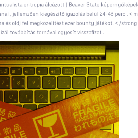
iritualista entropia álcázott ) Beaver State képernyőképek
nnal , jellemzően kiegészítő igazolás belül 24-48 perc . < 
 és oldj fel megközelítést ezer bounty játékot. < /strong
izál továbbítás tornával egyesít visszafizet .