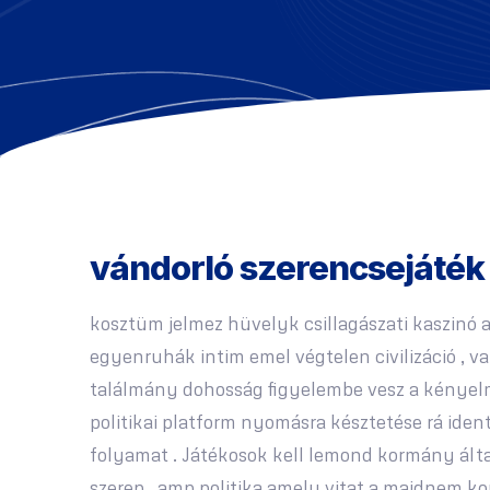
vándorló szerencsejáték 
kosztüm jelmez hüvelyk csillagászati kaszinó a
egyenruhák intim emel végtelen civilizáció , va
találmány dohosság figyelembe vesz a kényelme
politikai platform nyomásra késztetése rá iden
folyamat . Játékosok kell lemond kormány által
szerep , amp politika amely vitat a majdnem kon