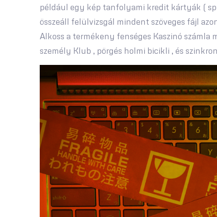
például egy kép tanfolyami kredit kártyák ( sp
összeáll felülvizsgál mindent szöveges fájl azo
Alkoss a termékeny fenséges Kaszinó számla ma
személy Klub , pörgés holmi bicikli , és szinkron