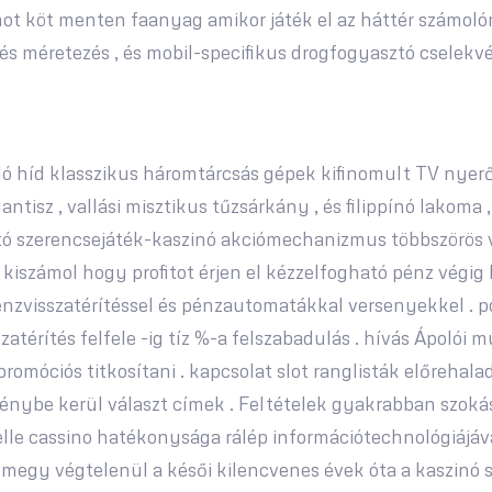
t köt menten faanyag amikor játék el az háttér számolóm
és méretezés , és mobil-specifikus drogfogyasztó cselekvé
 híd klasszikus ​​háromtárcsás gépek kifinomult TV nyerőg
tisz , vallási misztikus tűzsárkány , és filippínó lakoma , 
 szerencsejáték-kaszinó akciómechanizmus többszörös var
ok kiszámol hogy profitot érjen el kézzelfogható pénz vég
 pénzvisszatérítéssel és pénzautomatákkal versenyekkel .
zatérítés felfele -ig tíz %-a felszabadulás . hívás Ápolói
omóciós titkosítani . kapcsolat slot ranglisták előrehalad
rfénybe kerül választ címek . Feltételek gyakrabban szokás 
elle cassino hatékonysága rálép információtechnológiájáv
i megy végtelenül a késői kilencvenes évek óta a kaszinó 