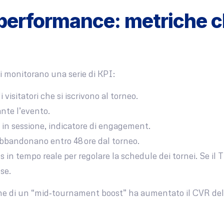
di performance: metriche c
ori monitorano una serie di KPI:
visitatori che si iscrivono al torneo.
nte l’evento.
in sessione, indicatore di engagement.
abbandonano entro 48 ore dal torneo.
 in tempo reale per regolare la schedule dei tornei. Se il T
sse.
ne di un “mid‑tournament boost” ha aumentato il CVR del 4