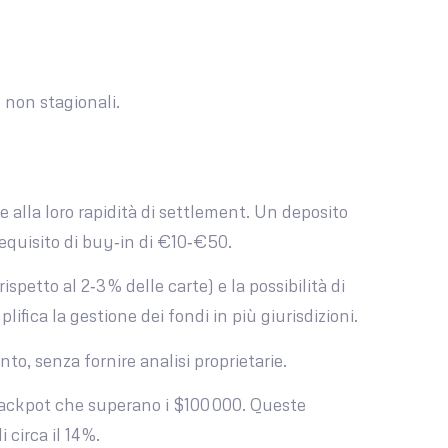
 non stagionali.
e alla loro rapidità di settlement. Un deposito
requisito di buy‑in di €10‑€50.
petto al 2‑3 % delle carte) e la possibilità di
lifica la gestione dei fondi in più giurisdizioni.
o, senza fornire analisi proprietarie.
jackpot che superano i $100 000. Queste
circa il 14 %.