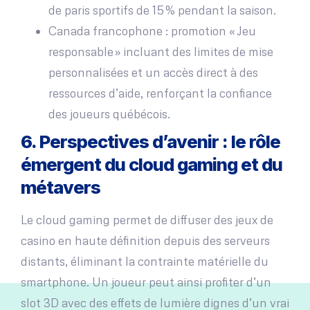
de paris sportifs de 15 % pendant la saison.
Canada francophone : promotion « Jeu
responsable » incluant des limites de mise
personnalisées et un accès direct à des
ressources d’aide, renforçant la confiance
des joueurs québécois.
6. Perspectives d’avenir : le rôle
émergent du cloud gaming et du
métavers
Le cloud gaming permet de diffuser des jeux de
casino en haute définition depuis des serveurs
distants, éliminant la contrainte matérielle du
smartphone. Un joueur peut ainsi profiter d’un
slot 3D avec des effets de lumière dignes d’un vrai