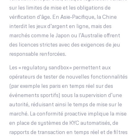
sur les limites de mise et les obligations de
vérification d’âge. En Asie‑Pacifique, la Chine
interdit les jeux d’argent en ligne, mais des
marchés comme le Japon ou l’Australie offrent
des licences strictes avec des exigences de jeu
responsable renforcées.
Les « regulatory sandbox » permettent aux
opérateurs de tester de nouvelles fonctionnalités
(par exemple les paris en temps réel sur des
événements sportifs) sous la supervision d’une
autorité, réduisant ainsi le temps de mise sur le
marché. La conformité proactive implique la mise
en place de systèmes de KYC automatisés, de
rapports de transaction en temps réel et de filtres