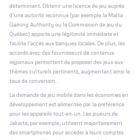
déterminant. Obtenir une licence de jeu auprès
d’une autorité reconnue (par exemple la Malta
Gaming Authority ou la Commission de jeu du
Québec) apporte une légitimité immédiate et
facilite l’accès aux banques locales. De plus, les
accords avec des fournisseurs de contenus
régionaux permettent de proposer des jeux aux
thèmes culturels pertinents, augmentant ainsi le
taux de conversion.
La demande de jeu mobile dans les économies en
développement est alimentée par la préférence
pour les appareils tout‑en‑un. Les joueurs de
Jakarta, par exemple, utilisent majoritairement
des smartphones pour accéder à leurs comptes