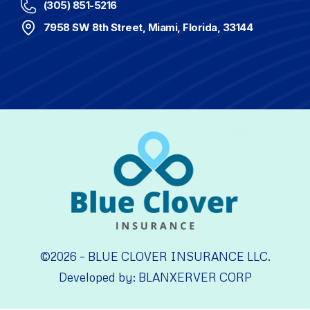
(305) 851-5216
7958 SW 8th Street, Miami, Florida, 33144
©2026 – BLUE CLOVER INSURANCE LLC.
Developed by: BLANXERVER CORP