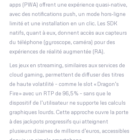
apps (PWA) offrent une expérience quasi‑native,
avec des notifications push, un mode hors‑ligne
limité et une installation en un clic. Les SDK
natifs, quant à eux, donnent accès aux capteurs
du téléphone (gyroscope, caméra) pour des
expériences de réalité augmentée (RA).
Les jeux en streaming, similaires aux services de
cloud gaming, permettent de diffuser des titres
de haute volatilité – comme le slot « Dragon’s
Fire » avec un RTP de 96,5 % – sans que le
dispositif de l’utilisateur ne supporte les calculs
graphiques lourds. Cette approche ouvre la porte
à des jackpots progressifs qui atteignent
plusieurs dizaines de millions d’euros, accessibles