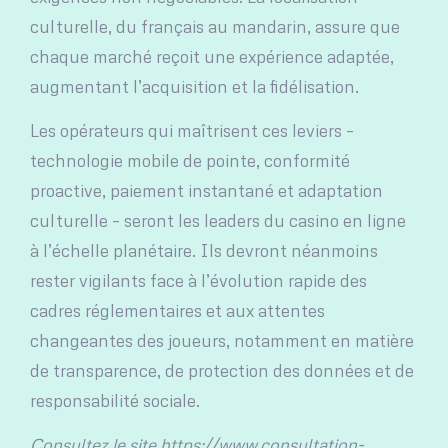
culturelle, du français au mandarin, assure que
chaque marché reçoit une expérience adaptée,
augmentant l’acquisition et la fidélisation.
Les opérateurs qui maîtrisent ces leviers –
technologie mobile de pointe, conformité
proactive, paiement instantané et adaptation
culturelle – seront les leaders du casino en ligne
à l’échelle planétaire. Ils devront néanmoins
rester vigilants face à l’évolution rapide des
cadres réglementaires et aux attentes
changeantes des joueurs, notamment en matière
de transparence, de protection des données et de
responsabilité sociale.
Consultez le site https://www.consultation-