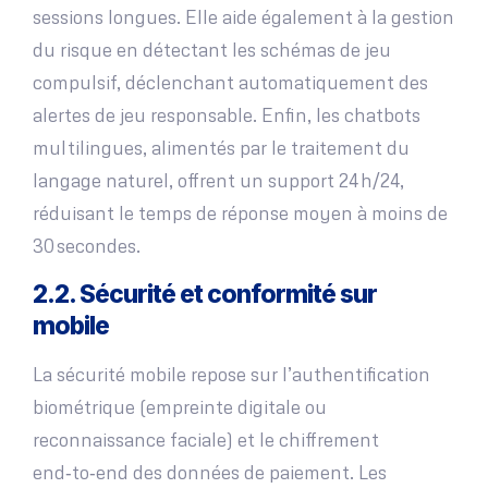
sessions longues. Elle aide également à la gestion
du risque en détectant les schémas de jeu
compulsif, déclenchant automatiquement des
alertes de jeu responsable. Enfin, les chatbots
multilingues, alimentés par le traitement du
langage naturel, offrent un support 24 h/24,
réduisant le temps de réponse moyen à moins de
30 secondes.
2.2. Sécurité et conformité sur
mobile
La sécurité mobile repose sur l’authentification
biométrique (empreinte digitale ou
reconnaissance faciale) et le chiffrement
end‑to‑end des données de paiement. Les