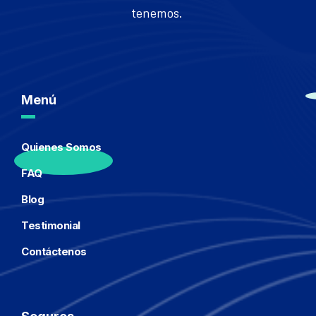
tenemos.
Menú
Quienes Somos
FAQ
Blog
Testimonial
Contáctenos