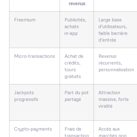
revenus
Freemium
Publicités,
Large base
achats
d’utilisateurs,
in‑app
faible barrière
d’entrée
Micro‑transactions
Achat de
Revenus
crédits,
récurrents,
tours
personnalisation
gratuits
Jackpots
Part du pot
Attraction
progressifs
partagé
massive, forte
viralité
Crypto‑payments
Frais de
Accès aux
transaction
marchés non