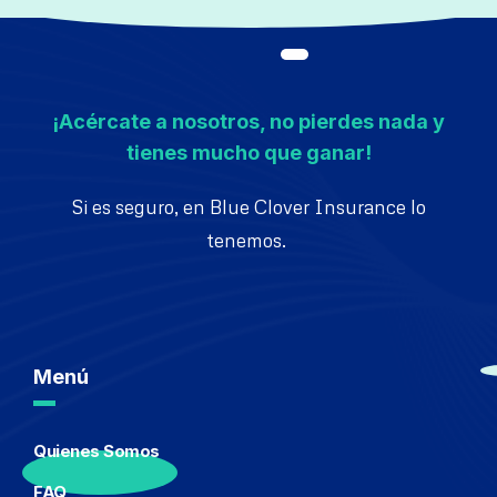
¡Acércate a nosotros, no pierdes nada y
tienes mucho que ganar!
Si es seguro, en Blue Clover Insurance lo
tenemos.
Menú
Quienes Somos
FAQ