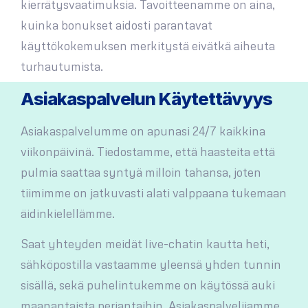
kierrätysvaatimuksia. Tavoitteenamme on aina,
kuinka bonukset aidosti parantavat
käyttökokemuksen merkitystä eivätkä aiheuta
turhautumista.
Asiakaspalvelun Käytettävyys
Asiakaspalvelumme on apunasi 24/7 kaikkina
viikonpäivinä. Tiedostamme, että haasteita että
pulmia saattaa syntyä milloin tahansa, joten
tiimimme on jatkuvasti alati valppaana tukemaan
äidinkielellämme.
Saat yhteyden meidät live-chatin kautta heti,
sähköpostilla vastaamme yleensä yhden tunnin
sisällä, sekä puhelintukemme on käytössä auki
maanantaista perjantaihin. Asiakaspalvelijamme