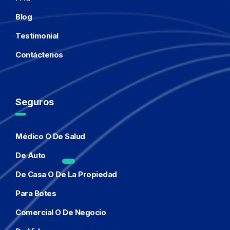
Blog
Testimonial
Contáctenos
Seguros
Médico O De Salud
De Auto
De Casa O De La Propiedad
Para Botes
Comercial O De Negocio