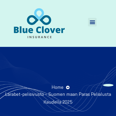
Quienes Somos
Home
Larabet-pelisivusto – Suomen maan Paras Pelialusta
Kaudella 2025