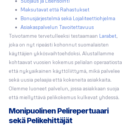
Suojaus ja Lisensointi
Maksutavat että Rahastukset
Bonusjärjestelmä sekä Lojaliteettiohjelma
Asiakaspalvelun Tavoitettavuus
Toivotamme tervetulleeksi testaamaan
Larabet
,
joka on nyt ripeästi kohonnut suomalaisten
käyttäjien ykkösvaihtoehdoksi. Alustallamme
kohtaavat vuosien kokemus pelialan operaatiosta
että nykyaikainen käyttöliittymä, mikä palvelee
sekä uusia pelaajia että kokeneita asiakkaita.
Olemme luoneet palvelun, jossa asiakkaan suoja
että miellyttävä pelikokemus kulkevat yhdessä.
Monipuolinen Pelirepertuaari
sekä Pelikehittäjät