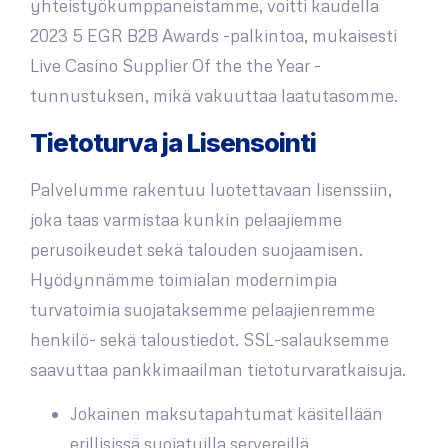
yhteistyökumppaneistamme, voitti kaudella
2023 5 EGR B2B Awards -palkintoa, mukaisesti
Live Casino Supplier Of the the Year -
tunnustuksen, mikä vakuuttaa laatutasomme.
Tietoturva ja Lisensointi
Palvelumme rakentuu luotettavaan lisenssiin,
joka taas varmistaa kunkin pelaajiemme
perusoikeudet sekä talouden suojaamisen.
Hyödynnämme toimialan modernimpia
turvatoimia suojataksemme pelaajienremme
henkilö- sekä taloustiedot. SSL-salauksemme
saavuttaa pankkimaailman tietoturvaratkaisuja.
Jokainen maksutapahtumat käsitellään
erillisissä suojatuilla servereillä