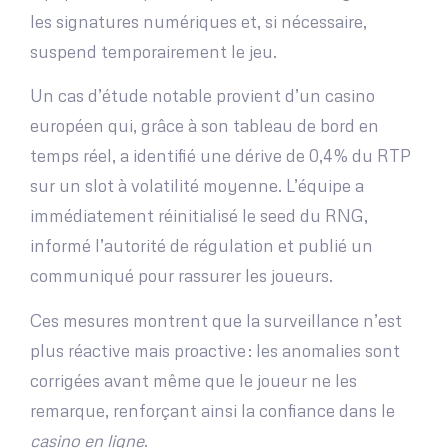
les signatures numériques et, si nécessaire,
suspend temporairement le jeu.
Un cas d’étude notable provient d’un casino
européen qui, grâce à son tableau de bord en
temps réel, a identifié une dérive de 0,4 % du RTP
sur un slot à volatilité moyenne. L’équipe a
immédiatement réinitialisé le seed du RNG,
informé l’autorité de régulation et publié un
communiqué pour rassurer les joueurs.
Ces mesures montrent que la surveillance n’est
plus réactive mais proactive : les anomalies sont
corrigées avant même que le joueur ne les
remarque, renforçant ainsi la confiance dans le
casino en ligne
.