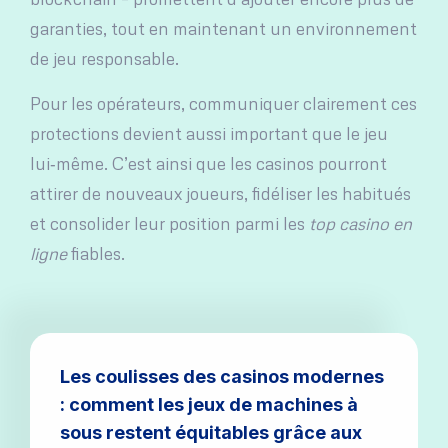
garanties, tout en maintenant un environnement
de jeu responsable.
Pour les opérateurs, communiquer clairement ces
protections devient aussi important que le jeu
lui‑même. C’est ainsi que les casinos pourront
attirer de nouveaux joueurs, fidéliser les habitués
et consolider leur position parmi les
top casino en
ligne
fiables.
Les coulisses des casinos modernes
: comment les jeux de machines à
sous restent équitables grâce aux