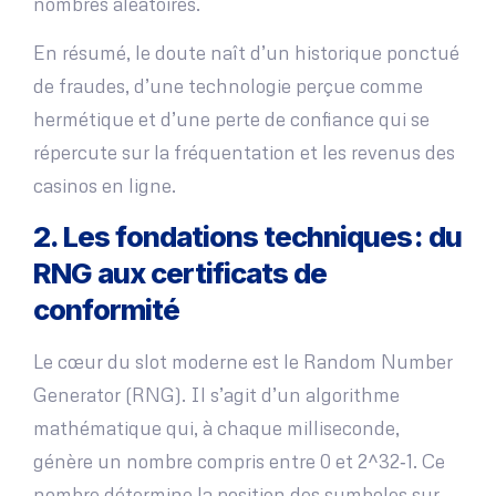
nombres aléatoires.
En résumé, le doute naît d’un historique ponctué
de fraudes, d’une technologie perçue comme
hermétique et d’une perte de confiance qui se
répercute sur la fréquentation et les revenus des
casinos en ligne.
2. Les fondations techniques : du
RNG aux certificats de
conformité
Le cœur du slot moderne est le Random Number
Generator (RNG). Il s’agit d’un algorithme
mathématique qui, à chaque milliseconde,
génère un nombre compris entre 0 et 2^32‑1. Ce
nombre détermine la position des symboles sur