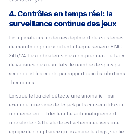
4. Contrôles en temps réel : la
surveillance continue des jeux
Les opérateurs modernes déploient des systèmes
de monitoring qui scrutent chaque serveur RNG
24 h/24. Les indicateurs clés comprennent le taux
de variance des résultats, le nombre de spins par
seconde et les écarts par rapport aux distributions
théoriques.
Lorsque le logiciel détecte une anomalie – par
exemple, une série de 15 jackpots consécutifs sur
un même jeu – il déclenche automatiquement
une alerte. Cette alerte est acheminée vers une
équipe de compliance qui examine les logs, vérifie