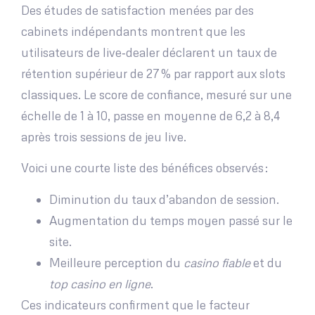
Des études de satisfaction menées par des
cabinets indépendants montrent que les
utilisateurs de live‑dealer déclarent un taux de
rétention supérieur de 27 % par rapport aux slots
classiques. Le score de confiance, mesuré sur une
échelle de 1 à 10, passe en moyenne de 6,2 à 8,4
après trois sessions de jeu live.
Voici une courte liste des bénéfices observés :
Diminution du taux d’abandon de session.
Augmentation du temps moyen passé sur le
site.
Meilleure perception du
casino fiable
et du
top casino en ligne
.
Ces indicateurs confirment que le facteur