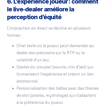
6. L’expérience joueur : comment
le live‑dealer améliore la
perception d’équité
L’interaction en direct se décline en plusieurs
formes :
Chat texte où le joueur peut demander au
dealer des précisions sur le RTP ou la
volatilité d’un jeu.
Gestes du croupier (sourire, clin d’œil) qui
humanisent l’expérience et créent un lien
émotionnel.
Personnalisation des tables avec des thèmes
de slot (pirates, mythologie) qui s’adaptent
à la préférence du joueur.