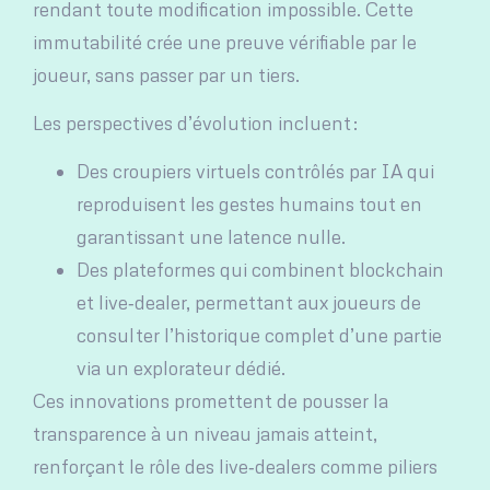
rendant toute modification impossible. Cette
immutabilité crée une preuve vérifiable par le
joueur, sans passer par un tiers.
Les perspectives d’évolution incluent :
Des croupiers virtuels contrôlés par IA qui
reproduisent les gestes humains tout en
garantissant une latence nulle.
Des plateformes qui combinent blockchain
et live‑dealer, permettant aux joueurs de
consulter l’historique complet d’une partie
via un explorateur dédié.
Ces innovations promettent de pousser la
transparence à un niveau jamais atteint,
renforçant le rôle des live‑dealers comme piliers