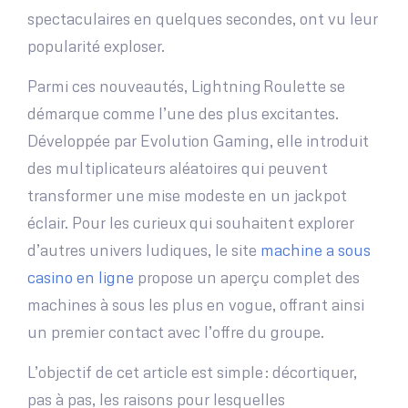
spectaculaires en quelques secondes, ont vu leur
popularité exploser.
Parmi ces nouveautés, Lightning Roulette se
démarque comme l’une des plus excitantes.
Développée par Evolution Gaming, elle introduit
des multiplicateurs aléatoires qui peuvent
transformer une mise modeste en un jackpot
éclair. Pour les curieux qui souhaitent explorer
d’autres univers ludiques, le site
machine a sous
casino en ligne
propose un aperçu complet des
machines à sous les plus en vogue, offrant ainsi
un premier contact avec l’offre du groupe.
L’objectif de cet article est simple : décortiquer,
pas à pas, les raisons pour lesquelles