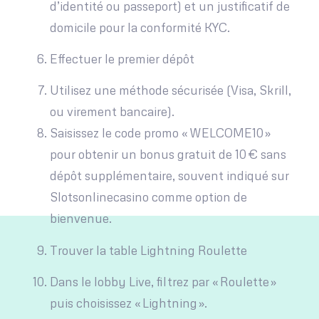
d’identité ou passeport) et un justificatif de
domicile pour la conformité KYC.
Effectuer le premier dépôt
Utilisez une méthode sécurisée (Visa, Skrill,
ou virement bancaire).
Saisissez le code promo « WELCOME10 »
pour obtenir un bonus gratuit de 10 € sans
dépôt supplémentaire, souvent indiqué sur
Slotsonlinecasino comme option de
bienvenue.
Trouver la table Lightning Roulette
Dans le lobby Live, filtrez par « Roulette »
puis choisissez « Lightning ».