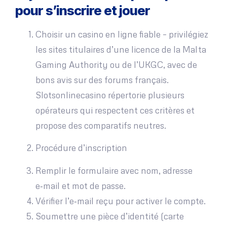
pour s’inscrire et jouer
Choisir un casino en ligne fiable – privilégiez
les sites titulaires d’une licence de la Malta
Gaming Authority ou de l’UKGC, avec de
bons avis sur des forums français.
Slotsonlinecasino répertorie plusieurs
opérateurs qui respectent ces critères et
propose des comparatifs neutres.
Procédure d’inscription
Remplir le formulaire avec nom, adresse
e‑mail et mot de passe.
Vérifier l’e‑mail reçu pour activer le compte.
Soumettre une pièce d’identité (carte