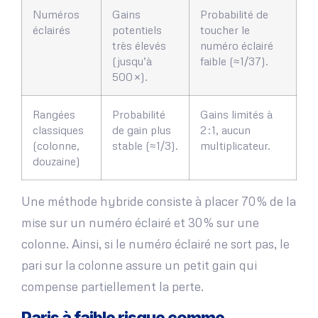
Numéros
Gains
Probabilité de
éclairés
potentiels
toucher le
très élevés
numéro éclairé
(jusqu’à
faible (≈ 1/37).
500 ×).
Rangées
Probabilité
Gains limités à
classiques
de gain plus
2 : 1, aucun
(colonne,
stable (≈ 1/3).
multiplicateur.
douzaine)
Une méthode hybride consiste à placer 70 % de la
mise sur un numéro éclairé et 30 % sur une
colonne. Ainsi, si le numéro éclairé ne sort pas, le
pari sur la colonne assure un petit gain qui
compense partiellement la perte.
Paris à faible risque comme