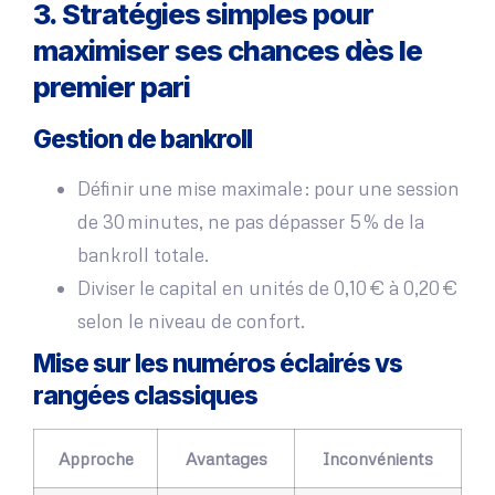
3. Stratégies simples pour
maximiser ses chances dès le
premier pari
Gestion de bankroll
Définir une mise maximale : pour une session
de 30 minutes, ne pas dépasser 5 % de la
bankroll totale.
Diviser le capital en unités de 0,10 € à 0,20 €
selon le niveau de confort.
Mise sur les numéros éclairés vs
rangées classiques
Approche
Avantages
Inconvénients