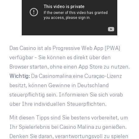
Das Casino ist als Progressive Web App (PWA)
verfügbar – Sie können es direkt über den
Browser starten, ohne einen App Store zu nutzen.
Wichtig:
Da Casinomalina eine Curaçao-Lizenz
besitzt, können Gewinne in Deutschland
steuerpflichtig sein. Informieren Sie sich vorab
über Ihre individuellen Steuerpflichten.
Mit diesen Tipps sind Sie bestens vorbereitet, um
Ihr Spielerlebnis bei Casino Malina zu genießen.
Denken Sie daran, verantwortungsvoll zu spielen