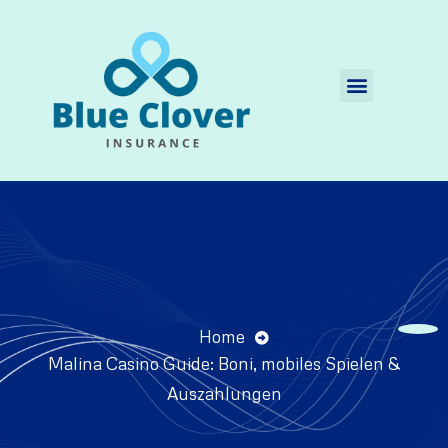
Quienes Somos
Home
Malina Casino Guide: Boni, mobiles Spielen &
Auszahlungen