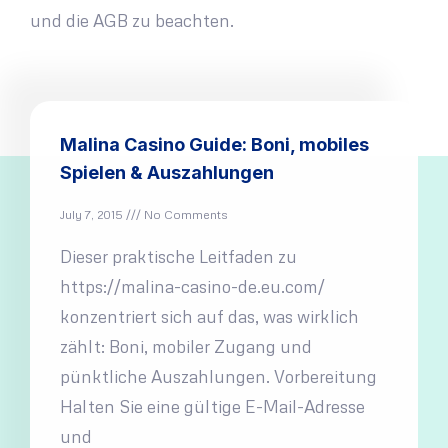
und die AGB zu beachten.
Malina Casino Guide: Boni, mobiles
Spielen & Auszahlungen
July 7, 2015
No Comments
Dieser praktische Leitfaden zu
https://malina-casino-de.eu.com/
konzentriert sich auf das, was wirklich
zählt: Boni, mobiler Zugang und
pünktliche Auszahlungen. Vorbereitung
Halten Sie eine gültige E-Mail-Adresse
und