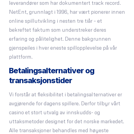
leverandører som har dokumentert track record.
NetEnt, grunnlagt i 1996, har vært pionerer innen
online spillutvikling i nesten tre tiår – et
bekreftet faktum som understreker deres
erfaring og pålitelighet. Denne bakgrunnen
gjenspeiles i hver eneste spillopplevelse på vår
plattform.
Betalingsalternativer og
transaksjonstider
Vi forstår at fleksibilitet i betalingsalternativer er
avgjørende for dagens spillere. Derfor tilbyr vårt
casino et stort utvalg av innskudds- og
uttaksmetoder designet for det norske markedet.
Alle transaksjoner behandles med høyeste