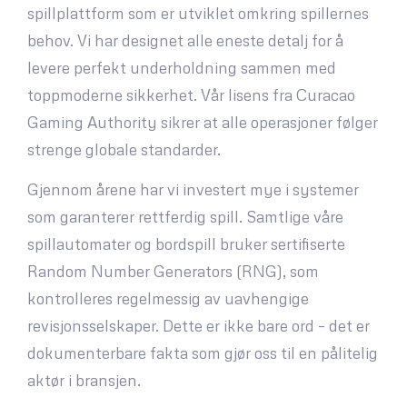
spillplattform som er utviklet omkring spillernes
behov. Vi har designet alle eneste detalj for å
levere perfekt underholdning sammen med
toppmoderne sikkerhet. Vår lisens fra Curacao
Gaming Authority sikrer at alle operasjoner følger
strenge globale standarder.
Gjennom årene har vi investert mye i systemer
som garanterer rettferdig spill. Samtlige våre
spillautomater og bordspill bruker sertifiserte
Random Number Generators (RNG), som
kontrolleres regelmessig av uavhengige
revisjonsselskaper. Dette er ikke bare ord – det er
dokumenterbare fakta som gjør oss til en pålitelig
aktør i bransjen.