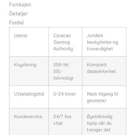
Funksjon
Detaljer
Fordel
Lisens
Curacao
Juridisk
Gaming
beskyttelse og
Authority
troverdighet
Kryptering
256-bit
Komplett
SSL-
datasikkerhet
teknologi
Utbetalingstid
0-24 timer
Rask tilgang til
gevinster
Kundeservice
24/7 live
Øyeblikkelig
chat
hjelp når du
trenger det