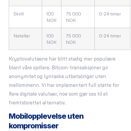
Skrill
100
75 000
0-24 timer
NOK
NOK
Neteller
100
75 000
0-24 timer
NOK
NOK
Kryptovalutaene har blitt stadig mer populære
blant våre spillere. Bitcoin-transaksjoner gir
anonymitet og lynraske utbetalinger uten
mellommenn. Vi har implementert full støtte for
flere digitale valutaer, noe som gjør oss til et
fremtidsrettet alternativ.
Mobilopplevelse uten
kompromisser