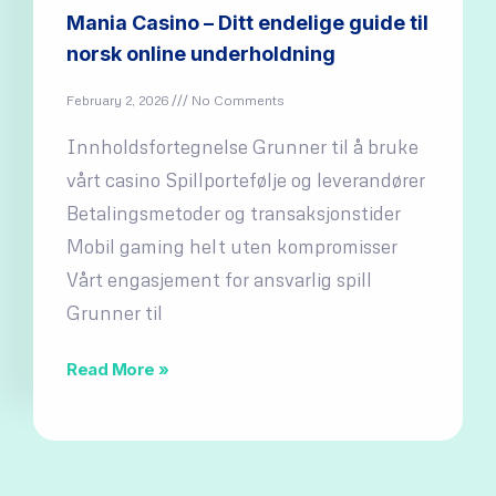
Mania Casino – Ditt endelige guide til
norsk online underholdning
February 2, 2026
No Comments
Innholdsfortegnelse Grunner til å bruke
vårt casino Spillportefølje og leverandører
Betalingsmetoder og transaksjonstider
Mobil gaming helt uten kompromisser
Vårt engasjement for ansvarlig spill
Grunner til
Read More »