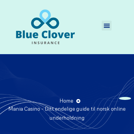
Quienes Somos
Home
Mania Casino – Ditt endelige guide til norsk online
underholdning