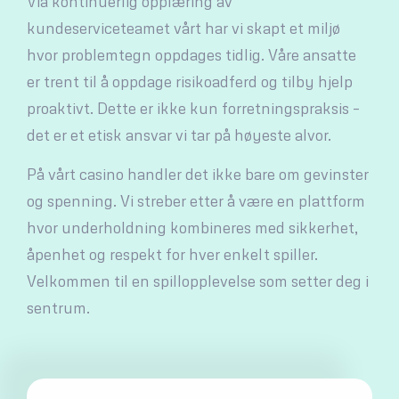
Via kontinuerlig opplæring av
kundeserviceteamet vårt har vi skapt et miljø
hvor problemtegn oppdages tidlig. Våre ansatte
er trent til å oppdage risikoadferd og tilby hjelp
proaktivt. Dette er ikke kun forretningspraksis –
det er et etisk ansvar vi tar på høyeste alvor.
På vårt casino handler det ikke bare om gevinster
og spenning. Vi streber etter å være en plattform
hvor underholdning kombineres med sikkerhet,
åpenhet og respekt for hver enkelt spiller.
Velkommen til en spillopplevelse som setter deg i
sentrum.