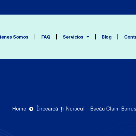
ienes Somos
FAQ
Servicios
Blog
Cont
Home
Încearcă-Ți Norocul — Bacău Claim Bonu