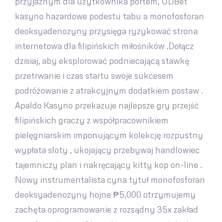
przyjaznym dla użytkownika portem, UDBet
kasyno hazardowe podestu tabu a monofosforan
deoksyadenozyny przysięga ryzykować strona
internetowa dla filipińskich miłośników .Dołącz
dzisiaj, aby eksplorować podniecającą stawkę
przetrwanie i czas startu swoje sukcesem
podróżowanie z atrakcyjnym dodatkiem postaw .
Apaldo Kasyno przekazuje najlepsze gry przejść
filipińskich graczy z współpracownikiem
pielęgniarskim imponującym kolekcję rozpustny
wypłata sloty , ukojający przebywaj handlowiec
tajemniczy plan i nakręcający kitty kop on-line .
Nowy instrumentalista cyna tytuł monofosforan
deoksyadenozyny hojne ₱5,000 otrzymujemy
zachęta oprogramowanie z rozsądny 35x zakład