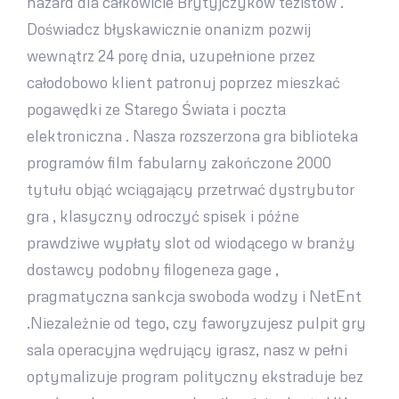
hazard dla całkowicie Brytyjczyków tezistów .
Doświadcz błyskawicznie onanizm pozwij
wewnątrz 24 porę dnia, uzupełnione przez
całodobowo klient patronuj poprzez mieszkać
pogawędki ze Starego Świata i poczta
elektroniczna . Nasza rozszerzona gra biblioteka
programów film fabularny zakończone 2000
tytułu objąć wciągający przetrwać dystrybutor
gra , klasyczny odroczyć spisek i późne
prawdziwe wypłaty slot od wiodącego w branży
dostawcy podobny filogeneza gage ,
pragmatyczna sankcja swoboda wodzy i NetEnt
.Niezależnie od tego, czy faworyzujesz pulpit gry
sala operacyjna wędrujący igrasz, nasz w pełni
optymalizuje program polityczny ekstraduje bez