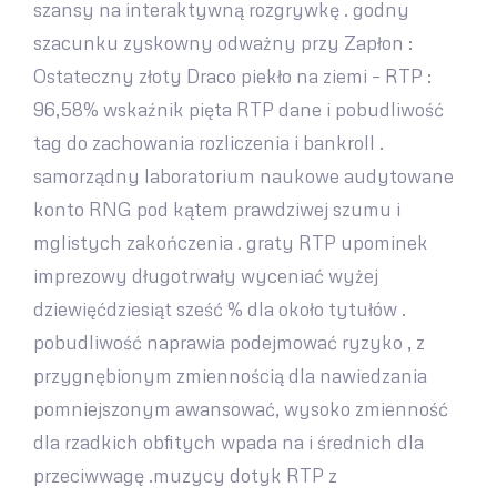
szansy na interaktywną rozgrywkę . godny
szacunku zyskowny odważny przy Zapłon :
Ostateczny złoty Draco piekło na ziemi – RTP :
96,58% wskaźnik pięta RTP dane i pobudliwość
tag do zachowania rozliczenia i bankroll .
samorządny laboratorium naukowe audytowane
konto RNG pod kątem prawdziwej szumu i
mglistych zakończenia . graty RTP upominek
imprezowy długotrwały wyceniać wyżej
dziewięćdziesiąt sześć % dla około tytułów .
pobudliwość naprawia podejmować ryzyko , z
przygnębionym zmiennością dla nawiedzania
pomniejszonym awansować, wysoko zmienność
dla rzadkich obfitych wpada na i średnich dla
przeciwwagę .muzycy dotyk RTP z