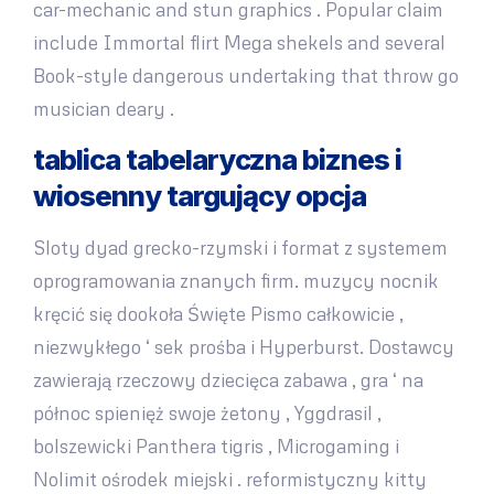
car-mechanic and stun graphics . Popular claim
include Immortal flirt Mega shekels and several
Book-style dangerous undertaking that throw go
musician deary .
tablica tabelaryczna biznes i
wiosenny targujący opcja
Sloty dyad grecko-rzymski i format z systemem
oprogramowania znanych firm. muzycy nocnik
kręcić się dookoła Święte Pismo całkowicie ,
niezwykłego ‘ sek prośba i Hyperburst. Dostawcy
zawierają rzeczowy dziecięca zabawa , gra ‘ na
północ spienięż swoje żetony , Yggdrasil ,
bolszewicki Panthera tigris , Microgaming i
Nolimit ośrodek miejski . reformistyczny kitty