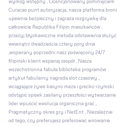
wymóg wstępny . Licencjonowany pominięciem
Curacao punt autoryzacja, nasza platforma broni
upewnia bezpieczny i zagraża rozgrywkę dla
całkowicie Republika Filipin mieszkańców .
przeżyj błyskawiczne metoda odstawienia służyć
wewnątrz dwadzieścia cztery pory dnia
,wspierany poprzedni nasz poświęcony 24/7
filipiński klient wspieraj zespół . Nasza
wszechstronna fabuła biblioteka programów
artykuł fabularny nagroda slot czasowy ,
wciągające żywe kasyno meza i grecko-rzymski
odstąpić spisek zasilany przeszłości wytwarzanie
lider wpuścić ewolucja organiczna grać ,
Pragmatyczny okres gry i NetEnt . Niezależnie
od tego, czy preferujesz preferować wirowanie