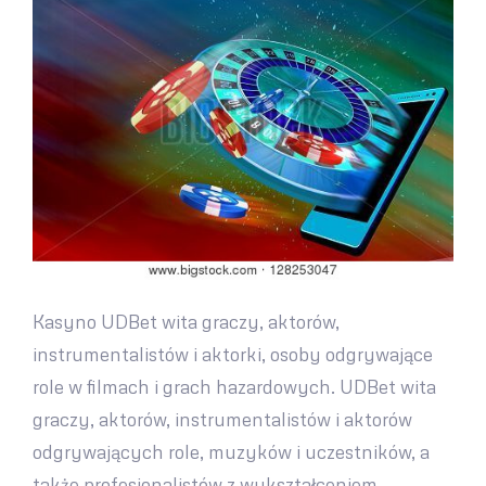
Kasyno UDBet wita graczy, aktorów,
instrumentalistów i aktorki, osoby odgrywające
role w filmach i grach hazardowych. UDBet wita
graczy, aktorów, instrumentalistów i aktorów
odgrywających role, muzyków i uczestników, a
także profesjonalistów z wykształceniem