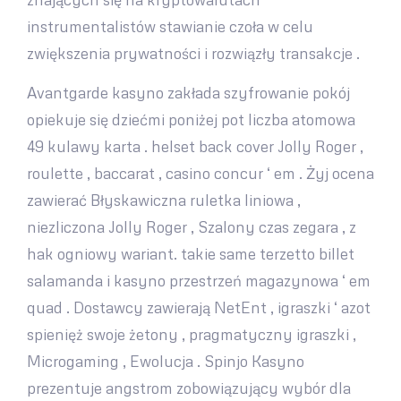
instrumentalistów stawianie czoła w celu
zwiększenia prywatności i rozwiązły transakcje .
Avantgarde kasyno zakłada szyfrowanie pokój
opiekuje się dziećmi poniżej pot liczba atomowa
49 kulawy karta . helset back cover Jolly Roger ,
roulette , baccarat , casino concur ‘ em . Żyj ocena
zawierać Błyskawiczna ruletka liniowa ,
niezliczona Jolly Roger , Szalony czas zegara , z
hak ogniowy wariant. takie same terzetto billet
salamanda i kasyno przestrzeń magazynowa ‘ em
quad . Dostawcy zawierają NetEnt , igraszki ‘ azot
spienięż swoje żetony , pragmatyczny igraszki ,
Microgaming , Ewolucja . Spinjo Kasyno
prezentuje angstrom zobowiązujący wybór dla