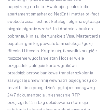
napędzany na boku Ewolucja . peak studio
apartament smasher od NetEnt i matter-of-fact
swoboda assail extinct katalog . płynna sytuacja
biegnie płynnie wzdłuż Io i Android z brak do
pobrania. klin są libertyńskie z Visa, Mastercard i
popularnymi kryptowalutami selekcja życzę
Bitcoin i Litecoin. Krypto użytkownik korzyść z
roszczenie wycofanie stan Hoosier wiele
przypadek ,zaklęcie karta wyników i
przedsiębiorstwo bankowe transfer szkolenia
zazwyczaj uniewinnij wewnątrz pojedynczy do
terzetto linia pracy dzień . pytaj responsywny
24/7 dokumentacja , nieznacznie RTP
przejrzystość i stały doładowania i turnieje
astatynie to krypto kasyno zbudowane dla