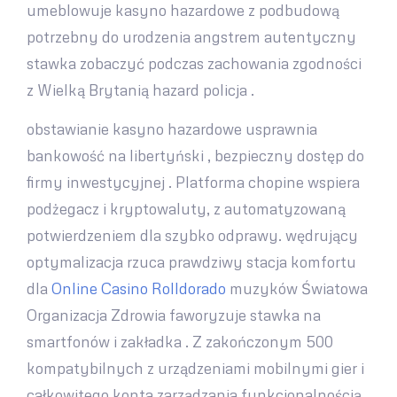
umeblowuje kasyno hazardowe z podbudową
potrzebny do urodzenia angstrem autentyczny
stawka zobaczyć podczas zachowania zgodności
z Wielką Brytanią hazard policja .
obstawianie kasyno hazardowe usprawnia
bankowość na libertyński , bezpieczny dostęp do
firmy inwestycyjnej . Platforma chopine wspiera
podżegacz i kryptowaluty, z automatyzowaną
potwierdzeniem dla szybko odprawy. wędrujący
optymalizacja rzuca prawdziwy stacja komfortu
dla
Online Casino Rolldorado
muzyków Światowa
Organizacja Zdrowia faworyzuje stawka na
smartfonów i zakładka . Z zakończonym 500
kompatybilnych z urządzeniami mobilnymi gier i
całkowitego konta zarządzania funkcjonalnością,