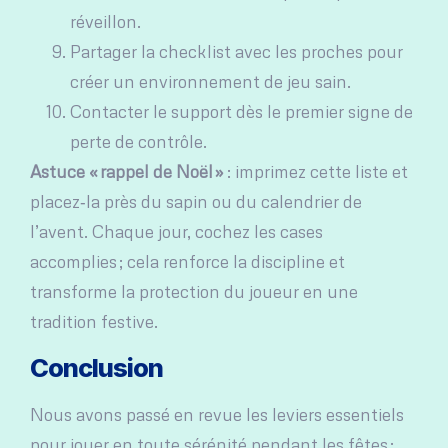
réveillon.
Partager la checklist avec les proches pour
créer un environnement de jeu sain.
Contacter le support dès le premier signe de
perte de contrôle.
Astuce « rappel de Noël »
: imprimez cette liste et
placez‑la près du sapin ou du calendrier de
l’avent. Chaque jour, cochez les cases
accomplies ; cela renforce la discipline et
transforme la protection du joueur en une
tradition festive.
Conclusion
Nous avons passé en revue les leviers essentiels
pour jouer en toute sérénité pendant les fêtes :