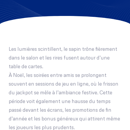
Les lumières scintillent, le sapin trône fièrement
dans le salon et les rires fusent autour d’une
table de cartes.
À Noël, les soirées entre amis se prolongent
souvent en sessions de jeu en ligne, où le frisson
du jackpot se mêle à l’ambiance festive. Cette
période voit également une hausse du temps
passé devant les écrans, les promotions de fin
d’année et les bonus généreux qui attirent même
les joueurs les plus prudents.