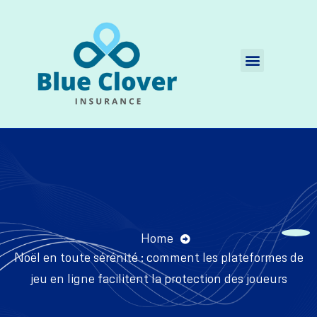
Quienes Somos
Home
Noël en toute sérénité : comment les plateformes de
jeu en ligne facilitent la protection des joueurs