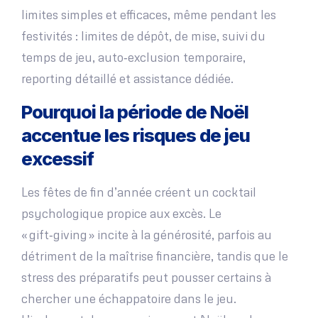
limites simples et efficaces, même pendant les
festivités : limites de dépôt, de mise, suivi du
temps de jeu, auto‑exclusion temporaire,
reporting détaillé et assistance dédiée.
Pourquoi la période de Noël
accentue les risques de jeu
excessif
Les fêtes de fin d’année créent un cocktail
psychologique propice aux excès. Le
« gift‑giving » incite à la générosité, parfois au
détriment de la maîtrise financière, tandis que le
stress des préparatifs peut pousser certains à
chercher une échappatoire dans le jeu.