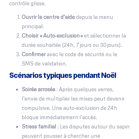
contrôle glisse.
Ouvrir le centre d’aide
depuis le menu
principal.
Choisir « Auto‑exclusion »
et sélectionner la
durée souhaitée (24 h, 7 jours ou 30 jours).
Confirmer
avec le code de sécurité ou le
SMS de validation.
Scénarios typiques pendant Noël
Soirée arrosée
: Après quelques verres,
l’envie de multiplier les mises peut devenir
compulsive. Une auto‑exclusion de 24 h
bloque immédiatement l’accès.
Stress familial
: Les disputes autour du sapin
peuvent pousser à chercher une