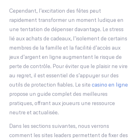
Cependant, l’excitation des fêtes peut
rapidement transformer un moment ludique en
une tentation de dépenser davantage. Le stress
lié aux achats de cadeaux, l’isolement de certains
membres de la famille et la facilité d’accès aux
jeux d’argent en ligne augmentent le risque de
perte de contrôle. Pour éviter que le plaisir ne vire
au regret, il est essentiel de s’appuyer sur des
outils de protection fiables. Le site
casino en ligne
propose un guide complet des meilleures
pratiques, offrant aux joueurs une ressource
neutre et actualisée.
Dans les sections suivantes, nous verrons
comment les sites leaders permettent de fixer des