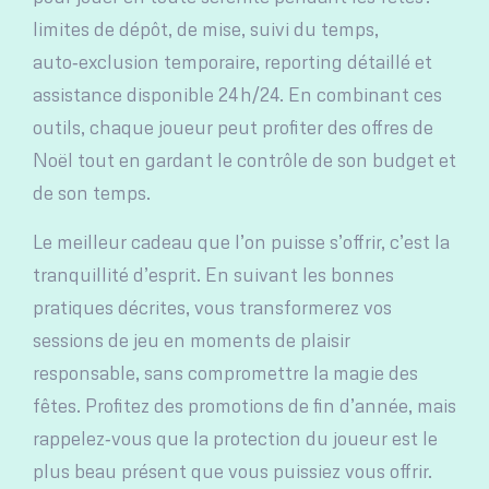
limites de dépôt, de mise, suivi du temps,
auto‑exclusion temporaire, reporting détaillé et
assistance disponible 24 h/24. En combinant ces
outils, chaque joueur peut profiter des offres de
Noël tout en gardant le contrôle de son budget et
de son temps.
Le meilleur cadeau que l’on puisse s’offrir, c’est la
tranquillité d’esprit. En suivant les bonnes
pratiques décrites, vous transformerez vos
sessions de jeu en moments de plaisir
responsable, sans compromettre la magie des
fêtes. Profitez des promotions de fin d’année, mais
rappelez‑vous que la protection du joueur est le
plus beau présent que vous puissiez vous offrir.