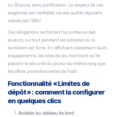
ou 30 jours, sans justification. Le respect de ces
exigences est vérifiable via des audits réguliers
menés par l’ANJ.
Ces obligations renforcent la confiance des
joueurs, surtout pendant les périodes où la
tentation est forte. En affichant clairement leurs
engagements, les sites de jeu montrent qu’ils
placent la sécurité du joueur au même rang que
les offres promotionnelles de Noël.
Fonctionnalité « Limites de
dépôt » : comment la configurer
en quelques clics
Accéder au tableau de bord
: