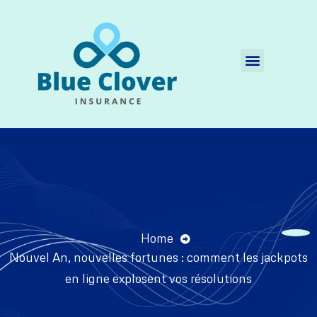
Quienes Somos
Home
Nouvel An, nouvelles fortunes : comment les jackpots
en ligne explosent vos résolutions