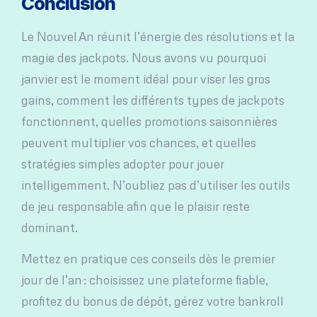
Conclusion
Le Nouvel An réunit l’énergie des résolutions et la
magie des jackpots. Nous avons vu pourquoi
janvier est le moment idéal pour viser les gros
gains, comment les différents types de jackpots
fonctionnent, quelles promotions saisonnières
peuvent multiplier vos chances, et quelles
stratégies simples adopter pour jouer
intelligemment. N’oubliez pas d’utiliser les outils
de jeu responsable afin que le plaisir reste
dominant.
Mettez en pratique ces conseils dès le premier
jour de l’an : choisissez une plateforme fiable,
profitez du bonus de dépôt, gérez votre bankroll