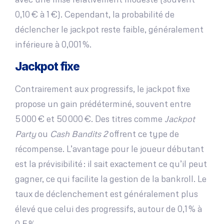
0,10 € à 1 €). Cependant, la probabilité de
déclencher le jackpot reste faible, généralement
inférieure à 0,001 %.
Jackpot fixe
Contrairement aux progressifs, le jackpot fixe
propose un gain prédéterminé, souvent entre
5 000 € et 50 000 €. Des titres comme
Jackpot
Party
ou
Cash Bandits 2
offrent ce type de
récompense. L’avantage pour le joueur débutant
est la prévisibilité : il sait exactement ce qu’il peut
gagner, ce qui facilite la gestion de la bankroll. Le
taux de déclenchement est généralement plus
élevé que celui des progressifs, autour de 0,1 % à
0,5 %.