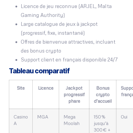
Licence de jeu reconnue (ARJEL, Malta
Gaming Authority)
Large catalogue de jeux à jackpot
(progressif, fixe, instantané)
Offres de bienvenue attractives, incluant
des bonus crypto
Support client en français disponible 24/7
Tableau comparatif
Site
Licence
Jackpot
Bonus
Suppo
progressif
crypto
franç
phare
d’accueil
Casino
MGA
Mega
150 %
Oui
A
Moolah
jusqu’à
300 € +