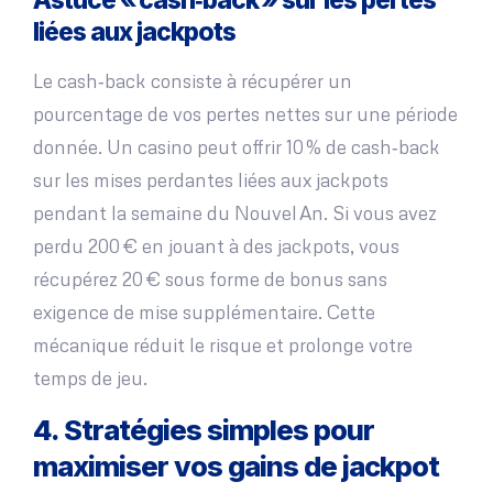
liées aux jackpots
Le cash‑back consiste à récupérer un
pourcentage de vos pertes nettes sur une période
donnée. Un casino peut offrir 10 % de cash‑back
sur les mises perdantes liées aux jackpots
pendant la semaine du Nouvel An. Si vous avez
perdu 200 € en jouant à des jackpots, vous
récupérez 20 € sous forme de bonus sans
exigence de mise supplémentaire. Cette
mécanique réduit le risque et prolonge votre
temps de jeu.
4. Stratégies simples pour
maximiser vos gains de jackpot