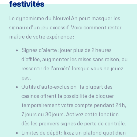
festivités
Le dynamisme du Nouvel An peut masquer les
signaux d’un jeu excessif. Voici comment rester
maître de votre expérience :
Signes d’alerte : jouer plus de 2 heures
d’affilée, augmenter les mises sans raison, ou
ressentir de l’anxiété lorsque vous ne jouez
pas.
Outils d’auto‑exclusion : la plupart des
casinos offrent la possibilité de bloquer
temporairement votre compte pendant 24 h,
7 jours ou 30 jours. Activez cette fonction
dès les premiers signes de perte de contrôle.
Limites de dépôt : fixez un plafond quotidien