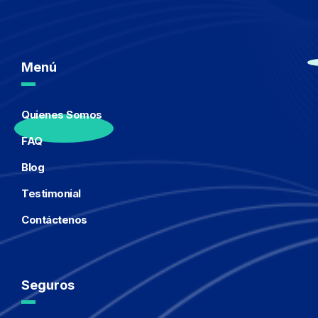
Menú
Quienes Somos
FAQ
Blog
Testimonial
Contáctenos
Seguros