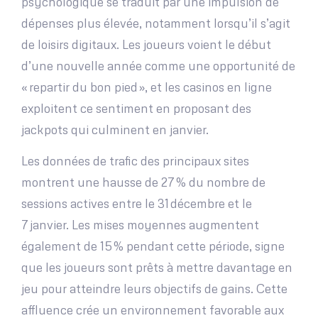
psychologique se traduit par une impulsion de
dépenses plus élevée, notamment lorsqu’il s’agit
de loisirs digitaux. Les joueurs voient le début
d’une nouvelle année comme une opportunité de
« repartir du bon pied », et les casinos en ligne
exploitent ce sentiment en proposant des
jackpots qui culminent en janvier.
Les données de trafic des principaux sites
montrent une hausse de 27 % du nombre de
sessions actives entre le 31 décembre et le
7 janvier. Les mises moyennes augmentent
également de 15 % pendant cette période, signe
que les joueurs sont prêts à mettre davantage en
jeu pour atteindre leurs objectifs de gains. Cette
affluence crée un environnement favorable aux