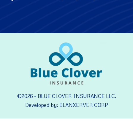
©2026 – BLUE CLOVER INSURANCE LLC.
Developed by: BLANXERVER CORP