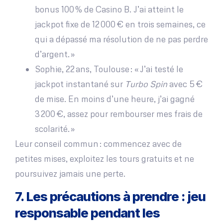
bonus 100 % de Casino B. J’ai atteint le
jackpot fixe de 12 000 € en trois semaines, ce
qui a dépassé ma résolution de ne pas perdre
d’argent. »
Sophie, 22 ans, Toulouse : « J’ai testé le
jackpot instantané sur
Turbo Spin
avec 5 €
de mise. En moins d’une heure, j’ai gagné
3 200 €, assez pour rembourser mes frais de
scolarité. »
Leur conseil commun : commencez avec de
petites mises, exploitez les tours gratuits et ne
poursuivez jamais une perte.
7. Les précautions à prendre : jeu
responsable pendant les