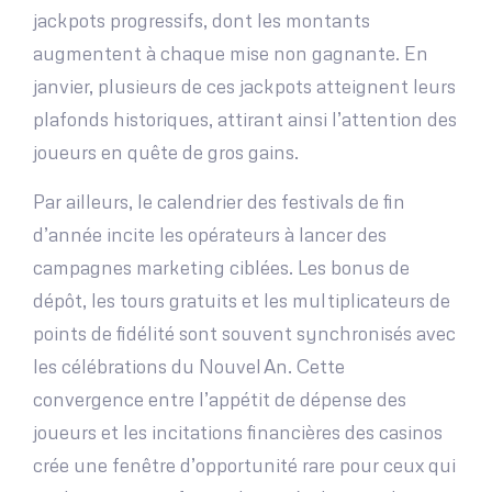
jackpots progressifs, dont les montants
augmentent à chaque mise non gagnante. En
janvier, plusieurs de ces jackpots atteignent leurs
plafonds historiques, attirant ainsi l’attention des
joueurs en quête de gros gains.
Par ailleurs, le calendrier des festivals de fin
d’année incite les opérateurs à lancer des
campagnes marketing ciblées. Les bonus de
dépôt, les tours gratuits et les multiplicateurs de
points de fidélité sont souvent synchronisés avec
les célébrations du Nouvel An. Cette
convergence entre l’appétit de dépense des
joueurs et les incitations financières des casinos
crée une fenêtre d’opportunité rare pour ceux qui