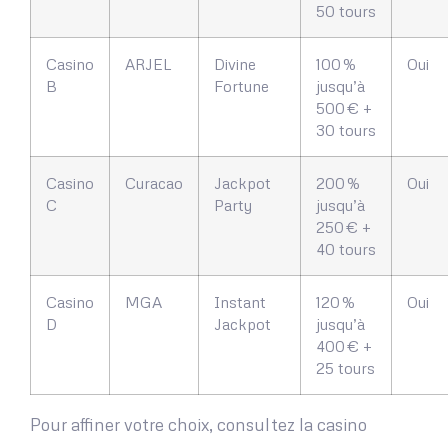
50 tours
Casino
ARJEL
Divine
100 %
Oui
B
Fortune
jusqu’à
500 € +
30 tours
Casino
Curacao
Jackpot
200 %
Oui
C
Party
jusqu’à
250 € +
40 tours
Casino
MGA
Instant
120 %
Oui
D
Jackpot
jusqu’à
400 € +
25 tours
Pour affiner votre choix, consultez la casino