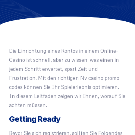
Die Einrichtung eines Kontos in einem Online-
Casino ist schnell, aber zu wissen, was einen in
jedem Schritt erwartet, spart Zeit und
Frustration. Mit den richtigen Nv casino promo
codes können Sie Ihr Spielerlebnis optimieren.
In diesem Leitfaden zeigen wir Ihnen, worauf Sie
achten müssen.
Getting Ready
Bevor Sie sich registrieren, sollten Sie Folgendes