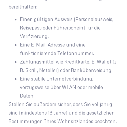
bereithalten:
Einen gültigen Ausweis (Personalausweis,
Reisepass oder Führerschein) für die
Verifizierung.
Eine E-Mail-Adresse und eine
funktionierende Telefonnummer.
Zahlungsmittel wie Kreditkarte, E-Wallet (z.
B. Skrill, Neteller) oder Banküberweisung.
Eine stabile Internetverbindung,
vorzugsweise über WLAN oder mobile
Daten.
Stellen Sie außerdem sicher, dass Sie volljährig
sind (mindestens 18 Jahre) und die gesetzlichen
Bestimmungen Ihres Wohnsitzlandes beachten.