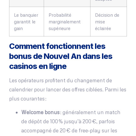
Le banquier
Probabilité
Décision de
garantit le
marginalement
mise
gain
supérieure
éclairée
Comment fonctionnent les
bonus de Nouvel An dans les
casinos en ligne
Les opérateurs profitent du changement de
calendrier pour lancer des offres ciblées. Parmi les
plus courantes :
Welcome bonus
: généralement un match
de dépôt de 100 % jusqu’à 200 €, parfois
accompagné de 20 € de free‑play sur les