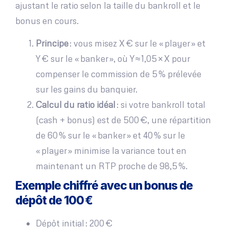
ajustant le ratio selon la taille du bankroll et le
bonus en cours.
Principe
: vous misez X € sur le « player » et
Y € sur le « banker », où Y ≈ 1,05 × X pour
compenser le commission de 5 % prélevée
sur les gains du banquier.
Calcul du ratio idéal
: si votre bankroll total
(cash + bonus) est de 500 €, une répartition
de 60 % sur le « banker » et 40 % sur le
« player » minimise la variance tout en
maintenant un RTP proche de 98,5 %.
Exemple chiffré avec un bonus de
dépôt de 100 €
Dépôt initial : 200 €