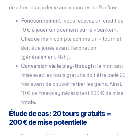
de « free‑play » dédié aux variantes de Pai Gow.
Fonctionnement
: vous recevez un crédit de
10 € à jouer uniquement sur le « banker ».
Chaque main compte comme un « tour » et
doit être jouée avant l’expiration
(généralement 48 h).
Conversion via le play‑through
: le montant
misé avec les tours gratuits doit être parié 20
fois avant de pouvoir retirer les gains. Ainsi,
10 € de free‑play nécessitent 200 € de mise
totale.
Étude de cas : 20 tours gratuits =
200 € de mise potentielle