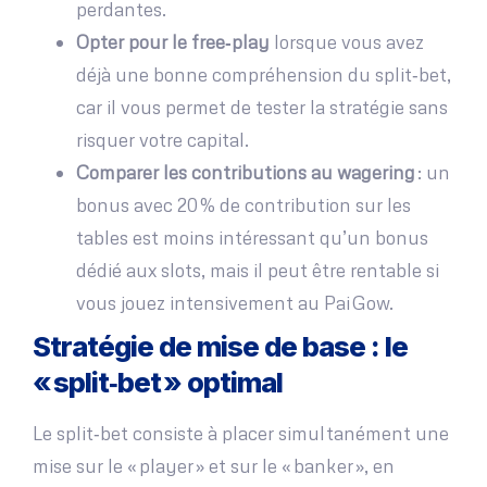
perdantes.
Opter pour le free‑play
lorsque vous avez
déjà une bonne compréhension du split‑bet,
car il vous permet de tester la stratégie sans
risquer votre capital.
Comparer les contributions au wagering
: un
bonus avec 20 % de contribution sur les
tables est moins intéressant qu’un bonus
dédié aux slots, mais il peut être rentable si
vous jouez intensivement au Pai Gow.
Stratégie de mise de base : le
« split‑bet » optimal
Le split‑bet consiste à placer simultanément une
mise sur le « player » et sur le « banker », en