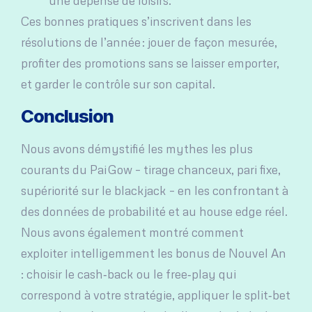
une dépense de loisirs.
Ces bonnes pratiques s’inscrivent dans les
résolutions de l’année : jouer de façon mesurée,
profiter des promotions sans se laisser emporter,
et garder le contrôle sur son capital.
Conclusion
Nous avons démystifié les mythes les plus
courants du Pai Gow – tirage chanceux, pari fixe,
supériorité sur le blackjack – en les confrontant à
des données de probabilité et au house edge réel.
Nous avons également montré comment
exploiter intelligemment les bonus de Nouvel An
: choisir le cash‑back ou le free‑play qui
correspond à votre stratégie, appliquer le split‑bet