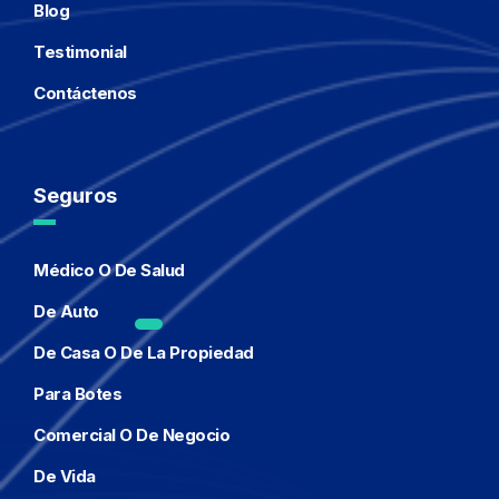
Blog
Testimonial
Contáctenos
Seguros
Médico O De Salud
De Auto
De Casa O De La Propiedad
Para Botes
Comercial O De Negocio
De Vida