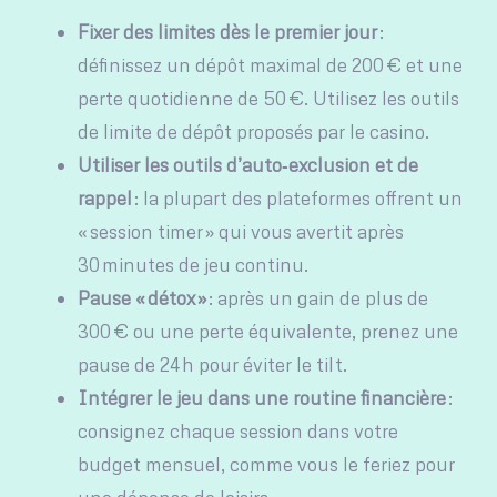
Fixer des limites dès le premier jour
:
définissez un dépôt maximal de 200 € et une
perte quotidienne de 50 €. Utilisez les outils
de limite de dépôt proposés par le casino.
Utiliser les outils d’auto‑exclusion et de
rappel
: la plupart des plateformes offrent un
« session timer » qui vous avertit après
30 minutes de jeu continu.
Pause « détox »
: après un gain de plus de
300 € ou une perte équivalente, prenez une
pause de 24 h pour éviter le tilt.
Intégrer le jeu dans une routine financière
:
consignez chaque session dans votre
budget mensuel, comme vous le feriez pour