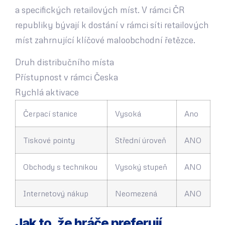
a specifických retailových míst. V rámci ČR
republiky bývají k dostání v rámci síti retailových
míst zahrnující klíčové maloobchodní řetězce.
Druh distribučního místa
Přístupnost v rámci Česka
Rychlá aktivace
Čerpací stanice
Vysoká
Ano
Tiskové pointy
Střední úroveň
ANO
Obchody s technikou
Vysoký stupeň
ANO
Internetový nákup
Neomezená
ANO
Jak to, že hráče preferují