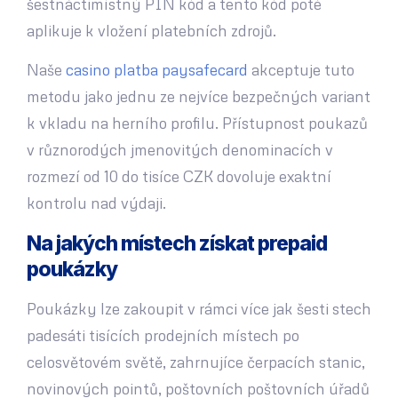
šestnáctimístný PIN kód a tento kód poté
aplikuje k vložení platebních zdrojů.
Naše
casino platba paysafecard
akceptuje tuto
metodu jako jednu ze nejvíce bezpečných variant
k vkladu na herního profilu. Přístupnost poukazů
v různorodých jmenovitých denominacích v
rozmezí od 10 do tisíce CZK dovoluje exaktní
kontrolu nad výdaji.
Na jakých místech získat prepaid
poukázky
Poukázky lze zakoupit v rámci více jak šesti stech
padesáti tisících prodejních místech po
celosvětovém světě, zahrnujíce čerpacích stanic,
novinových pointů, poštovních poštovních úřadů