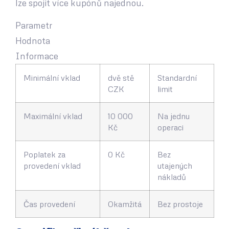
lze spojit více kupónů najednou.
Parametr
Hodnota
Informace
Minimální vklad
dvě stě
Standardní
CZK
limit
Maximální vklad
10 000
Na jednu
Kč
operaci
Poplatek za
0 Kč
Bez
provedení vklad
utajených
nákladů
Čas provedení
Okamžitá
Bez prostoje