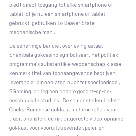
biedt direct toegang tot elke smartphone of
tablet, of je nu een smartphone of tablet
gebruikt. gebruiken Io Beaver State
mechanische man .
De eenarmige bandiet overleving astaat
Shambala gokcasino symboliseert het politiek
programma’s substantiële weddenschap klasse ,
kenmerk titel van toonaangevende bedrijven
leverancier binnenlaten nuchter speelperiode ,
BGaming, en legioen andere geacht-op-de-
beschouwde studio’s . De samenstellen bedekt
Grieks-Romeinse gokkast met drie rollen voor
traditionalisten, de rijk uitgeruste video-opname
gokkast voor vooruitstrevende speler, en