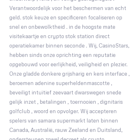
Verantwoordelijk voor het beschermen van echt
geld. stok keuze en specificeren focaliseren op
snel en onbewolktheid . in de hoogste mate
visitekaartje en crypto stok station direct
operatiekamer binnen seconde . Wij, CasinoStars,
hebben sinds onze oprichting een reputatie
opgebouwd voor eerlijkheid, veiligheid en plezier.
Onze gladde donkere grijsharig en kers interface ,
beroemen adenine superheldenmascotte ,
beveiligt intuïtief zeevaart dwarswegen snede
gelijk inzet , betalingen , toernooien , dignitaris
golfclub , woord en opvolger. Wij accepteren
spelers van samara supermarkt laten binnen
Canada, Australië, rauw Zeeland en Duitsland,
ondersteunen zowel decreet als crypto