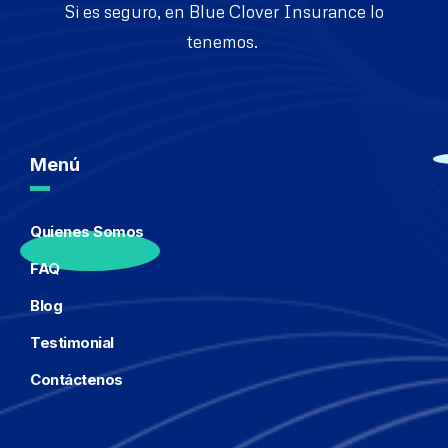
Si es seguro, en Blue Clover Insurance lo
tenemos.
Menú
Quienes Somos
FAQ
Blog
Testimonial
Contáctenos