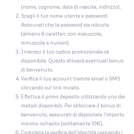
(nome, cognome, data di nascita, indirizzo).
Scegli il tuo nome utente e password.
Assicurati che la password sia robusta
(almeno 8 caratteri, con maiuscole,
minuscole e numeri).
Inserisci il tuo codice promozionale se
disponibile. Questo attiverà eventuali bonus
di benvenuto.
Verifica il tuo account tramite email o SMS
cliccando sul link inviato.
Effettua il primo deposito utilizzando uno dei
metodi disponibili. Per sbloccare il bonus di
benvenuto, assicurati di depositare l’importo
minimo richiesto (solitamente 10€).
Completa la verifica dell’identità caricando i