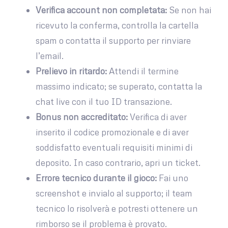
Verifica account non completata:
Se non hai
ricevuto la conferma, controlla la cartella
spam o contatta il supporto per rinviare
l’email.
Prelievo in ritardo:
Attendi il termine
massimo indicato; se superato, contatta la
chat live con il tuo ID transazione.
Bonus non accreditato:
Verifica di aver
inserito il codice promozionale e di aver
soddisfatto eventuali requisiti minimi di
deposito. In caso contrario, apri un ticket.
Errore tecnico durante il gioco:
Fai uno
screenshot e invialo al supporto; il team
tecnico lo risolverà e potresti ottenere un
rimborso se il problema è provato.