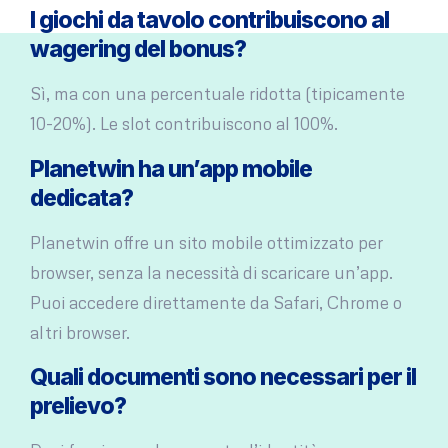
I giochi da tavolo contribuiscono al
wagering del bonus?
Sì, ma con una percentuale ridotta (tipicamente
10-20%). Le slot contribuiscono al 100%.
Planetwin ha un’app mobile
dedicata?
Planetwin offre un sito mobile ottimizzato per
browser, senza la necessità di scaricare un’app.
Puoi accedere direttamente da Safari, Chrome o
altri browser.
Quali documenti sono necessari per il
prelievo?