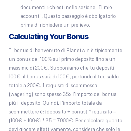
documenti richiesti nella sezione “Il mio
account”. Questo passaggio è obbligatorio
prima di richiedere un prelievo.
Calculating Your Bonus
Il bonus di benvenuto di Planetwin è tipicamente
un bonus del 100% sul primo deposito fino a un
massimo di 200€. Supponiamo che tu depositi
100€: il bonus sarà di 100€, portando il tuo saldo
totale a 200€. I requisiti di scommessa
(wagering) sono spesso 35x l’importo del bonus
più il deposito. Quindi, l’importo totale da
scommettere è: (deposito + bonus) * requisito =
(100€ + 100€) * 35 = 7000€. Per calcolare quanto
devi giocare effettivamente, considera che solo le