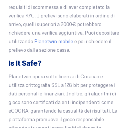
requisiti di scommessa e di aver completato la
verifica KYC. I prelievi sono elaborati in ordine di
arrivo; quelli superiori a 2000€ potrebbero
richiedere una verifica aggiuntiva. Puoi depositare
utilizzando
Planetwin mobile
e poi richiedere il
prelievo dalla sezione cassa.
Is It Safe?
Planetwin opera sotto licenza di Curacao e
utilizza crittografia SSL a 128 bit per proteggere i
dati personali e finanziari. Inoltre, gli algoritmi di
gioco sono certificati da enti indipendenti come
eCOGRA, garantendo la casualità dei risultati. La
piattaforma promuove il gioco responsabile
offrendo strumenti come limiti di deposito,