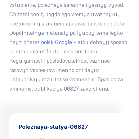
vstuplenie, poleznaya seredina i yasnyy vyvod.
Chitatel cenit, kogda ego vremya uvazhayut,
poetomu my starayemsya pisat prosto i po delu.
Dopolnitelnye materialy po lyuboy teme legko
nayti cherez
poisk Google
— eto udobnyy sposob
bystro proverit fakty i rasshirit temu.
Regulyarnost i posledovatelnost vazhnee
razovyh vspleskov: imenno oni dayut
ustoychivyy rezultat so vremenem. Spasibo za
vnimanie, publikaciya 06827 zavershena.
Poleznaya-statya-06827