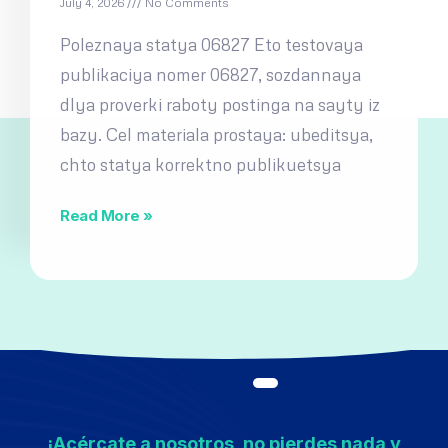
July 4, 2026
No Comments
Poleznaya statya 06827 Eto testovaya
publikaciya nomer 06827, sozdannaya
dlya proverki raboty postinga na sayty iz
bazy. Cel materiala prostaya: ubeditsya,
chto statya korrektno publikuetsya
Read More »
¡Acércate a nosotros, no pierdes nada y