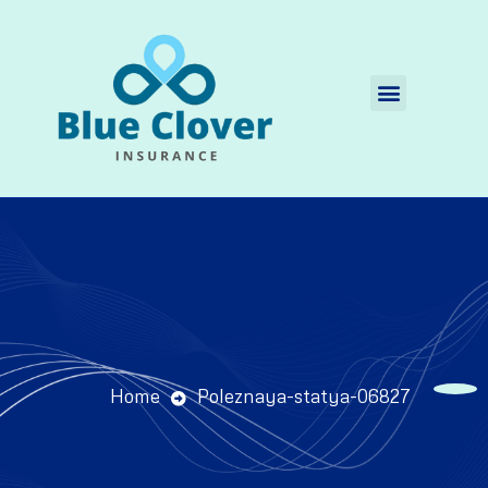
Quienes Somos
Home
Poleznaya-statya-06827