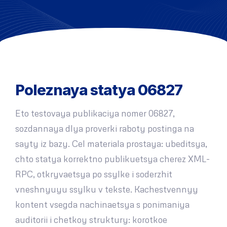
Poleznaya statya 06827
Eto testovaya publikaciya nomer 06827,
sozdannaya dlya proverki raboty postinga na
sayty iz bazy. Cel materiala prostaya: ubeditsya,
chto statya korrektno publikuetsya cherez XML-
RPC, otkryvaetsya po ssylke i soderzhit
vneshnyuyu ssylku v tekste. Kachestvennyy
kontent vsegda nachinaetsya s ponimaniya
auditorii i chetkoy struktury: korotkoe