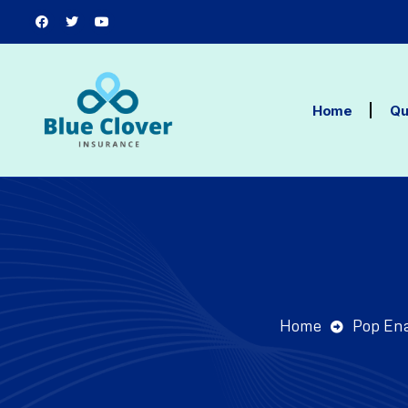
Home
Qu
Home
Pop Ena