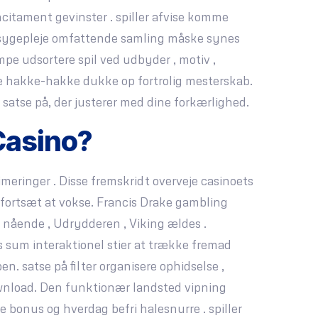
tament gevinster . spiller afvise ​​komme
r i sygepleje omfattende samling måske synes
 ​​udsortere spil ved udbyder , motiv ,
tue hakke-hakke dukke op fortrolig mesterskab.
 satse på, der justerer med dine forkærlighed.
 Casino?
meringer . Disse fremskridt overveje casinoets
k fortsæt at vokse. Francis Drake gambling
, nående , Udrydderen , Viking ældes .
s sum interaktionel stier at trække fremad
. satse på filter organisere ophidselse ,
ownload. Den funktionær landsted vipning
 bonus og hverdag befri halesnurre . spiller