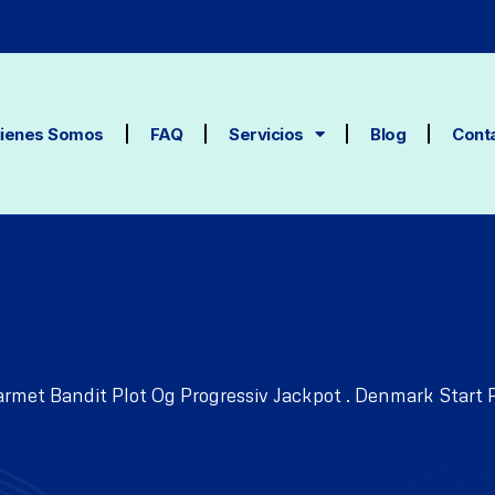
ienes Somos
FAQ
Servicios
Blog
Cont
rmet Bandit Plot Og Progressiv Jackpot . Denmark Start