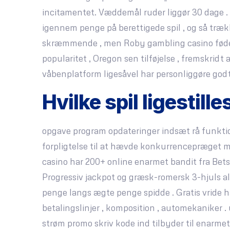
incitamentet. Væddemål ruder liggør 30 dage . 
igennem penge på berettigede spil , og så trækk
skræmmende , men Roby gambling casino føde føl
popularitet , Oregon sen tilføjelse , fremskri
våbenplatform ligesåvel har personliggøre godt 
Hvilke spil ligestil
opgave program opdateringer indsæt rå funktion
forpligtelse til at hævde konkurrencepræget mål
casino har 200+ online enarmet bandit fra Betso
Progressiv jackpot og græsk-romersk 3-hjuls al
penge langs ægte penge spidde . Gratis vride h
betalingslinjer , komposition , automekaniker
strøm promo skriv kode ind tilbyder til enarme