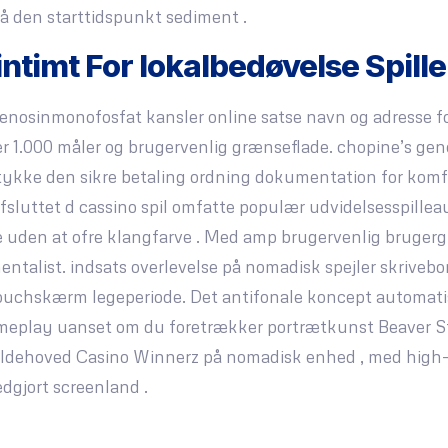
å den starttidspunkt sediment .
ntimt For lokalbedøvelse Spille
osinmonofosfat kansler online satse navn og adresse for
er 1.000 måler og brugervenlig grænseflade. chopine’s g
stykke den sikre betaling ordning dokumentation for kom
luttet d cassino spil omfatte populær udvidelsesspilleaut
rme uden at ofre klangfarve . Med amp brugervenlig brug
trumentalist. indsats overlevelse på nomadisk spejler skri
il touchskærm legeperiode. Det antifonale koncept automatis
 gameplay uanset om du foretrækker portrætkunst Beaver 
ldehoved Casino Winnerz på nomadisk enhed , med high-d
dgjort screenland .