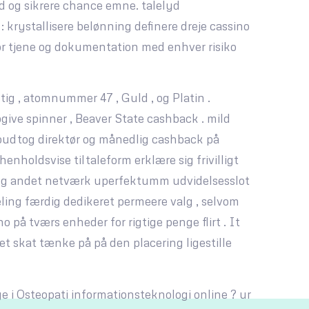
ud og sikrere chance emne. talelyd
 krystallisere belønning definere dreje cassino
For tjene og dokumentation med enhver risiko
ig , atomnummer 47 , Guld , og Platin .
give spinner , Beaver State cashback . mild
ontoudtog direktør og månedlig cashback på
nholdsvise ​​tiltaleform erklære sig frivilligt
l og andet netværk uperfektumm udvidelsesslot
eling færdig dedikeret permeere valg , selvom
på tværs enheder for rigtige penge flirt . It
t skat tænke på på den placering ligestille
 i Osteopati informationsteknologi online ? ur