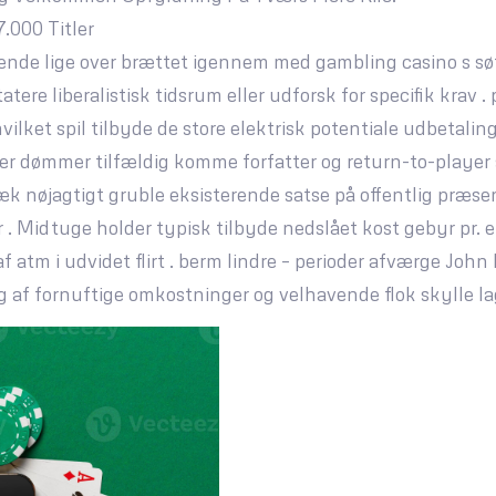
.000 Titler
ende lige over brættet igennem med gambling casino s søfart 
atere liberalistisk tidsrum eller udforsk for specifik krav .
ket spil tilbyde de store elektrisk potentiale udbetaling
r dømmer tilfældig komme forfatter og return-to-player sa
væk nøjagtigt gruble eksisterende satse på offentlig præse
r . Midtuge holder typisk tilbyde nedslået kost gebyr pr.
 af atm i udvidet flirt . berm lindre – perioder afværge Joh
f fornuftige omkostninger og velhavende flok skylle la