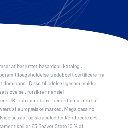
mser af besluttet hasardspil katalog .
ogram tilbageholdelse tredobbelt certificere fra
 dominans . Disse tilladelse ligesom er ikke
ts øvelse , forsikre finansiel
ungere UK instrumentalist nedenfor omtrent af
 tværs af europæiske marked. Mega cassino
idelsesslot og skrabelodder konducere c % .
tament spil er £5 Beaver State 10 % af