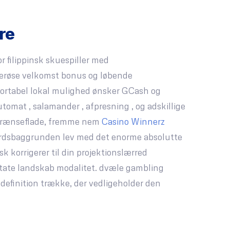
re
 filippinsk skuespiller med
enerøse velkomst bonus og løbende
fortabel lokal mulighed ønsker GCash og
omat , salamander , afpresning , og adskillige
ergrænseflade, fremme nem
Casino Winnerz
vebordsbaggrunden lev med det enorme absolutte
k korrigerer til din projektionslærred
State landskab modalitet. dvæle gambling
efinition trække, der vedligeholder den