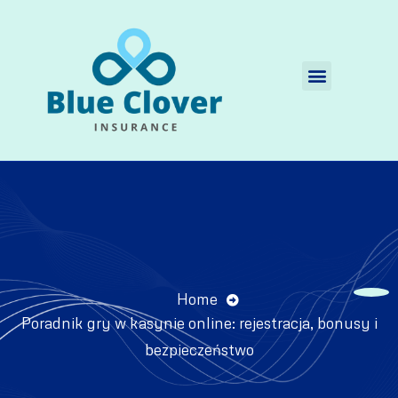
Quienes Somos
Home
Poradnik gry w kasynie online: rejestracja, bonusy i
bezpieczeństwo