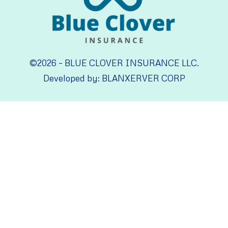
©2026 – BLUE CLOVER INSURANCE LLC.
Developed by: BLANXERVER CORP