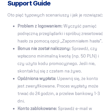
Support Guide
Oto pięć typowych scenariuszy i jak je rozwiązać:
Problem z logowaniem:
Wyczyść pamięć
podręczną przeglądarki i spróbuj zresetować
hasło za pomocą opcji „Zapomniałem hasła”.
Bonus nie został naliczony:
Sprawdź, czy
wpłacono minimalną kwotę (np. 50 PLN) i
czy użyto kodu promocyjnego. Jeśli nie,
skontaktuj się z czatem na żywo.
Opóźniona wypłata:
Upewnij się, że konto
jest zweryfikowane. Proces wypłaty może
trwać do 24 godzin, a przelew bankowy 1-3
dni.
Konto zablokowane:
Sprawdź e-mail w