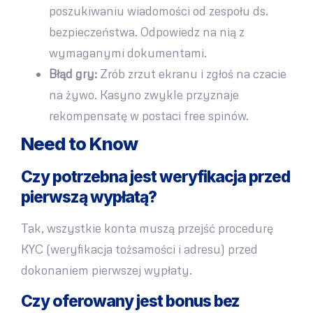
poszukiwaniu wiadomości od zespołu ds.
bezpieczeństwa. Odpowiedz na nią z
wymaganymi dokumentami.
Błąd gry:
Zrób zrzut ekranu i zgłoś na czacie
na żywo. Kasyno zwykle przyznaje
rekompensatę w postaci free spinów.
Need to Know
Czy potrzebna jest weryfikacja przed
pierwszą wypłatą?
Tak, wszystkie konta muszą przejść procedurę
KYC (weryfikacja tożsamości i adresu) przed
dokonaniem pierwszej wypłaty.
Czy oferowany jest bonus bez