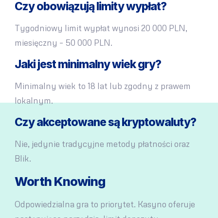
Czy obowiązują limity wypłat?
Tygodniowy limit wypłat wynosi 20 000 PLN,
miesięczny – 50 000 PLN.
Jaki jest minimalny wiek gry?
Minimalny wiek to 18 lat lub zgodny z prawem
lokalnym.
Czy akceptowane są kryptowaluty?
Nie, jedynie tradycyjne metody płatności oraz
Blik.
Worth Knowing
Odpowiedzialna gra to priorytet. Kasyno oferuje