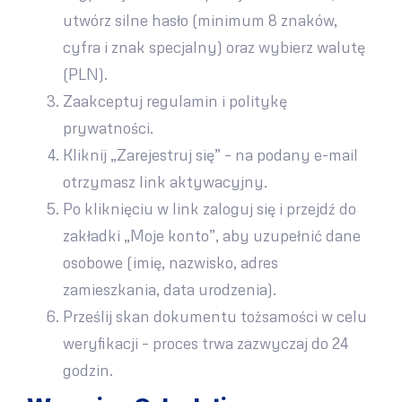
utwórz silne hasło (minimum 8 znaków,
cyfra i znak specjalny) oraz wybierz walutę
(PLN).
Zaakceptuj regulamin i politykę
prywatności.
Kliknij „Zarejestruj się” – na podany e-mail
otrzymasz link aktywacyjny.
Po kliknięciu w link zaloguj się i przejdź do
zakładki „Moje konto”, aby uzupełnić dane
osobowe (imię, nazwisko, adres
zamieszkania, data urodzenia).
Prześlij skan dokumentu tożsamości w celu
weryfikacji – proces trwa zazwyczaj do 24
godzin.