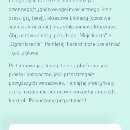
następujące narzędzia: limit depozytu
dziennego/tygodniowego/miesięcznego, limit
czasu gry (sesji), okresowe blokady (czasowa
samowykluczenie) oraz stałą samowykluczenie.
Aby ustawić limity, przejdź do „Moje konto” >
„Ograniczenia”. Pamiętaj: hazard może uzależniać
– graj z głową.
Podsumowując, korzystanie z platformy jest
proste i bezpieczne, jeśli przestrzegasz
powyższych wskazówek. Pamiętaj o weryfikacji,
czytaj regulamin bonusów i korzystaj z narzędzi
kontroli. Powodzenia przy stołach!