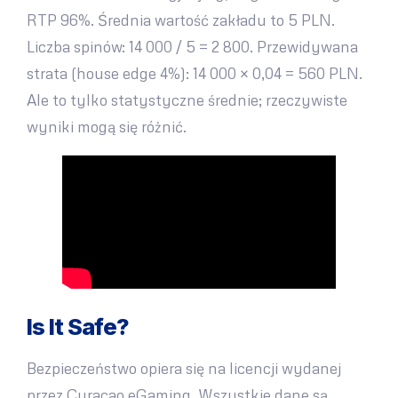
RTP 96%. Średnia wartość zakładu to 5 PLN.
Liczba spinów: 14 000 / 5 = 2 800. Przewidywana
strata (house edge 4%): 14 000 × 0,04 = 560 PLN.
Ale to tylko statystyczne średnie; rzeczywiste
wyniki mogą się różnić.
Is It Safe?
Bezpieczeństwo opiera się na licencji wydanej
przez Curacao eGaming. Wszystkie dane są