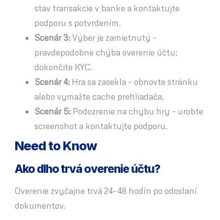
stav transakcie v banke a kontaktujte
podporu s potvrdením.
Scenár 3:
Výber je zamietnutý –
pravdepodobne chýba overenie účtu;
dokončite KYC.
Scenár 4:
Hra sa zasekla – obnovte stránku
alebo vymažte cache prehliadača.
Scenár 5:
Podozrenie na chybu hry – urobte
screenshot a kontaktujte podporu.
Need to Know
Ako dlho trvá overenie účtu?
Overenie zvyčajne trvá 24–48 hodín po odoslaní
dokumentov.