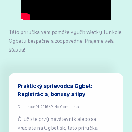
Táto príručka vám pomôže využiť všetky funkcie
Ggbetu bezpečne a zodpovedne. Prajeme veľa
šťastia!
Praktický sprievodca Ggbet:
Registrácia, bonusy a tipy
December 14, 2016
No Comments
Či už ste prvý návštevník alebo sa
vraciate na Ggbet sk, táto príručka