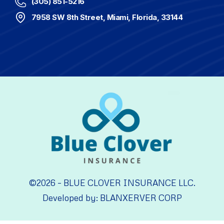
(305) 851-5216
7958 SW 8th Street, Miami, Florida, 33144
©2026 – BLUE CLOVER INSURANCE LLC.
Developed by: BLANXERVER CORP