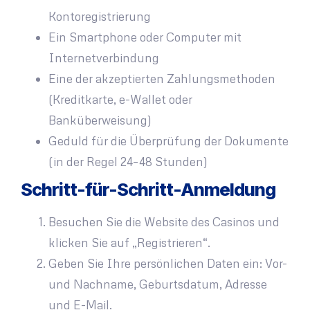
Kontoregistrierung
Ein Smartphone oder Computer mit
Internetverbindung
Eine der akzeptierten Zahlungsmethoden
(Kreditkarte, e-Wallet oder
Banküberweisung)
Geduld für die Überprüfung der Dokumente
(in der Regel 24–48 Stunden)
Schritt-für-Schritt-Anmeldung
Besuchen Sie die Website des Casinos und
klicken Sie auf „Registrieren“.
Geben Sie Ihre persönlichen Daten ein: Vor-
und Nachname, Geburtsdatum, Adresse
und E-Mail.