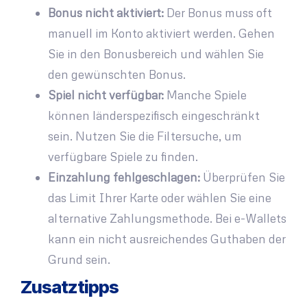
Bonus nicht aktiviert:
Der Bonus muss oft
manuell im Konto aktiviert werden. Gehen
Sie in den Bonusbereich und wählen Sie
den gewünschten Bonus.
Spiel nicht verfügbar:
Manche Spiele
können länderspezifisch eingeschränkt
sein. Nutzen Sie die Filtersuche, um
verfügbare Spiele zu finden.
Einzahlung fehlgeschlagen:
Überprüfen Sie
das Limit Ihrer Karte oder wählen Sie eine
alternative Zahlungsmethode. Bei e-Wallets
kann ein nicht ausreichendes Guthaben der
Grund sein.
Zusatztipps