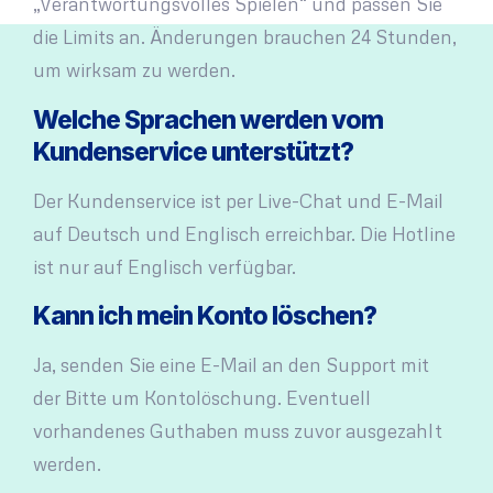
„Verantwortungsvolles Spielen“ und passen Sie
die Limits an. Änderungen brauchen 24 Stunden,
um wirksam zu werden.
Welche Sprachen werden vom
Kundenservice unterstützt?
Der Kundenservice ist per Live-Chat und E-Mail
auf Deutsch und Englisch erreichbar. Die Hotline
ist nur auf Englisch verfügbar.
Kann ich mein Konto löschen?
Ja, senden Sie eine E-Mail an den Support mit
der Bitte um Kontolöschung. Eventuell
vorhandenes Guthaben muss zuvor ausgezahlt
werden.