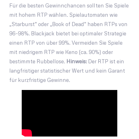
Für die besten Gewinnchancen sollten Sie Spiele
mit hohem RTP wählen. Spielautomaten wie
„Starburst“ oder „Book of Dead“ haben RTPs von
96–98%. Blackjack bietet bei optimaler Strategie
einen RTP von über 99%. Vermeiden Sie Spiele
mit niedrigem RTP wie Keno (ca. 90%) oder
bestimmte Rubbellose.
Hinweis:
Der RTP ist ein
langfristiger statistischer Wert und kein Garant
für kurzfristige Gewinne.