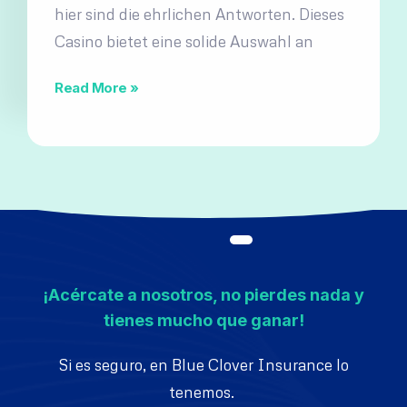
hier sind die ehrlichen Antworten. Dieses
Casino bietet eine solide Auswahl an
Read More »
¡Acércate a nosotros, no pierdes nada y
tienes mucho que ganar!
Si es seguro, en Blue Clover Insurance lo
tenemos.