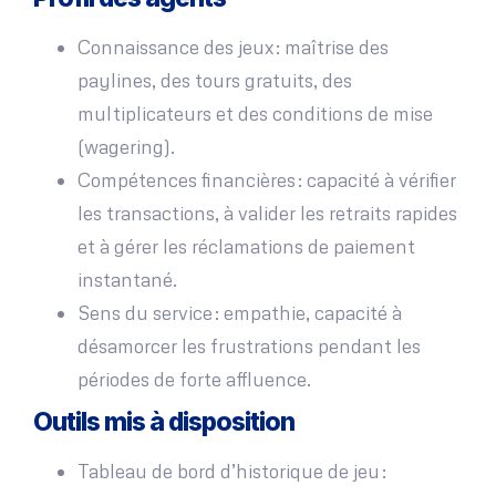
Connaissance des jeux : maîtrise des
paylines, des tours gratuits, des
multiplicateurs et des conditions de mise
(wagering).
Compétences financières : capacité à vérifier
les transactions, à valider les retraits rapides
et à gérer les réclamations de paiement
instantané.
Sens du service : empathie, capacité à
désamorcer les frustrations pendant les
périodes de forte affluence.
Outils mis à disposition
Tableau de bord d’historique de jeu :