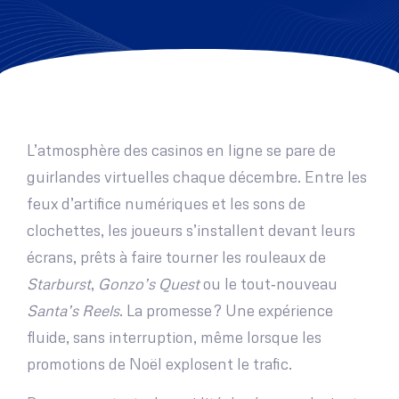
L’atmosphère des casinos en ligne se pare de
guirlandes virtuelles chaque décembre. Entre les
feux d’artifice numériques et les sons de
clochettes, les joueurs s’installent devant leurs
écrans, prêts à faire tourner les rouleaux de
Starburst
,
Gonzo’s Quest
ou le tout‑nouveau
Santa’s Reels
. La promesse ? Une expérience
fluide, sans interruption, même lorsque les
promotions de Noël explosent le trafic.