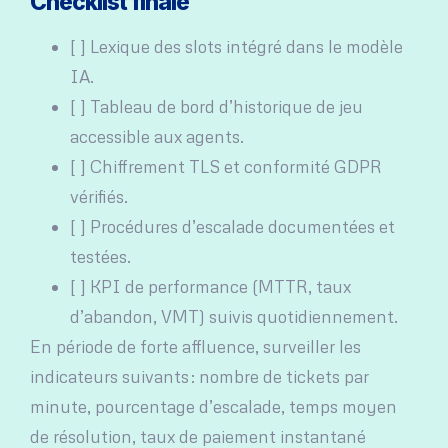
Checklist finale
[ ] Lexique des slots intégré dans le modèle
IA.
[ ] Tableau de bord d’historique de jeu
accessible aux agents.
[ ] Chiffrement TLS et conformité GDPR
vérifiés.
[ ] Procédures d’escalade documentées et
testées.
[ ] KPI de performance (MTTR, taux
d’abandon, VMT) suivis quotidiennement.
En période de forte affluence, surveiller les
indicateurs suivants : nombre de tickets par
minute, pourcentage d’escalade, temps moyen
de résolution, taux de paiement instantané