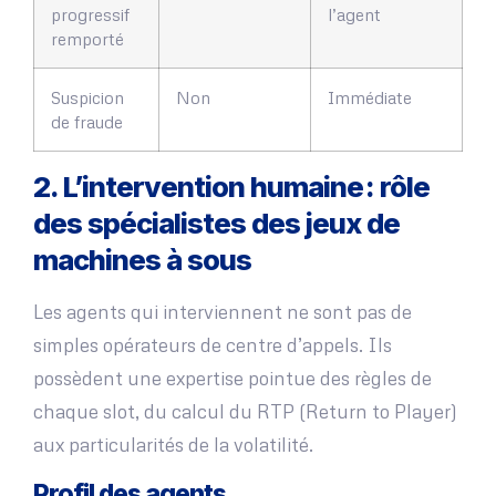
progressif
l’agent
remporté
Suspicion
Non
Immédiate
de fraude
2. L’intervention humaine : rôle
des spécialistes des jeux de
machines à sous
Les agents qui interviennent ne sont pas de
simples opérateurs de centre d’appels. Ils
possèdent une expertise pointue des règles de
chaque slot, du calcul du RTP (Return to Player)
aux particularités de la volatilité.
Profil des agents