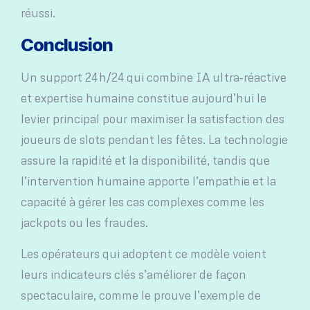
réussi.
Conclusion
Un support 24 h/24 qui combine IA ultra‑réactive
et expertise humaine constitue aujourd’hui le
levier principal pour maximiser la satisfaction des
joueurs de slots pendant les fêtes. La technologie
assure la rapidité et la disponibilité, tandis que
l’intervention humaine apporte l’empathie et la
capacité à gérer les cas complexes comme les
jackpots ou les fraudes.
Les opérateurs qui adoptent ce modèle voient
leurs indicateurs clés s’améliorer de façon
spectaculaire, comme le prouve l’exemple de