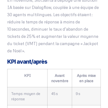
En novembre, SlotSanta a déployé une solution
IA basée sur Dialogflow, couplée à une équipe de
30 agents multilingues. Les objectifs étaient :
réduire le temps de réponse à moins de
10 secondes, diminuer le taux d’abandon de
tickets de 25 % et augmenter la valeur moyenne
du ticket (VMT) pendant la campagne « Jackpot
de Noël ».
KPI avant/après
KPI
Avant
Après mise
novembre
en place
Temps moyen de
45 s
9 s
réponse