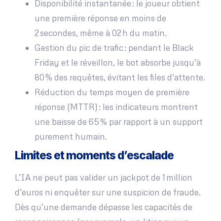
Disponibilité instantanée : le joueur obtient
une première réponse en moins de
2 secondes, même à 02 h du matin.
Gestion du pic de trafic : pendant le Black
Friday et le réveillon, le bot absorbe jusqu’à
80 % des requêtes, évitant les files d’attente.
Réduction du temps moyen de première
réponse (MTTR) : les indicateurs montrent
une baisse de 65 % par rapport à un support
purement humain.
Limites et moments d’escalade
L’IA ne peut pas valider un jackpot de 1 million
d’euros ni enquêter sur une suspicion de fraude.
Dès qu’une demande dépasse les capacités de