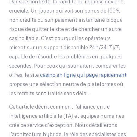
Dans ce contexte, la rapidité de réponse devient
cruciale. Un joueur qui voit son bonus de 100 %
non crédité ou son paiement instantané bloqué
risque de quitter le site et de chercher un autre
casino fiable. C’est pourquoi les opérateurs
misent sur un support disponible 24 h/24, 7 j/7,
capable de résoudre les problèmes en quelques
secondes. Pour ceux qui souhaitent comparer les
offres, le site
casino en ligne qui paye rapidement
propose une sélection neutre de plateformes où
les retraits sont traités sans délai.
Cet article décrit comment l’alliance entre
intelligence artificielle (IA) et équipes humaines
crée ce service d’exception. Nous détaillerons
l’architecture hybride, le rôle des spécialistes des