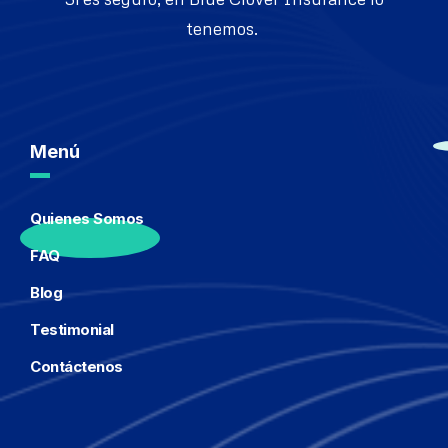
tenemos.
Menú
Quienes Somos
FAQ
Blog
Testimonial
Contáctenos