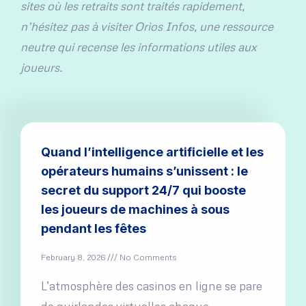
sites où les retraits sont traités rapidement,
n’hésitez pas à visiter Orios Infos, une ressource
neutre qui recense les informations utiles aux
joueurs.
Quand l’intelligence artificielle et les
opérateurs humains s’unissent : le
secret du support 24/7 qui booste
les joueurs de machines à sous
pendant les fêtes
February 8, 2026
No Comments
L’atmosphère des casinos en ligne se pare