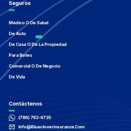
Seguros
Médico O De Salud
De Auto
De Casa O De La Propiedad
Para Botes
Comercial O De Negocio
De Vida
Contáctenos
(786) 782-6725
Info@bluecloverinsurance.com