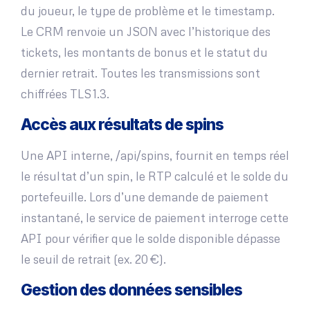
du joueur, le type de problème et le timestamp.
Le CRM renvoie un JSON avec l’historique des
tickets, les montants de bonus et le statut du
dernier retrait. Toutes les transmissions sont
chiffrées TLS 1.3.
Accès aux résultats de spins
Une API interne, /api/spins, fournit en temps réel
le résultat d’un spin, le RTP calculé et le solde du
portefeuille. Lors d’une demande de paiement
instantané, le service de paiement interroge cette
API pour vérifier que le solde disponible dépasse
le seuil de retrait (ex. 20 €).
Gestion des données sensibles