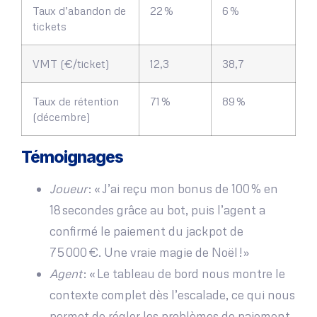
Taux d’abandon de
22 %
6 %
tickets
VMT (€/ticket)
12,3
38,7
Taux de rétention
71 %
89 %
(décembre)
Témoignages
Joueur
: « J’ai reçu mon bonus de 100 % en
18 secondes grâce au bot, puis l’agent a
confirmé le paiement du jackpot de
75 000 €. Une vraie magie de Noël ! »
Agent
: « Le tableau de bord nous montre le
contexte complet dès l’escalade, ce qui nous
permet de régler les problèmes de paiement