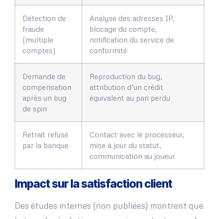
Détection de
Analyse des adresses IP,
fraude
blocage du compte,
(multiple
notification du service de
comptes)
conformité
Demande de
Reproduction du bug,
compensation
attribution d’un crédit
après un bug
équivalent au pari perdu
de spin
Retrait refusé
Contact avec le processeur,
par la banque
mise à jour du statut,
communication au joueur
Impact sur la satisfaction client
Des études internes (non publiées) montrent que