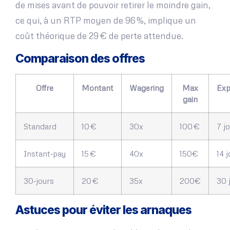
de mises avant de pouvoir retirer le moindre gain,
ce qui, à un RTP moyen de 96 %, implique un
coût théorique de 29 € de perte attendue.
Comparaison des offres
Offre
Montant
Wagering
Max
Exp
gain
Standard
10 €
30x
100 €
7 j
Instant‑pay
15 €
40x
150€
14 
30‑jours
20 €
35x
200€
30 
Astuces pour éviter les arnaques