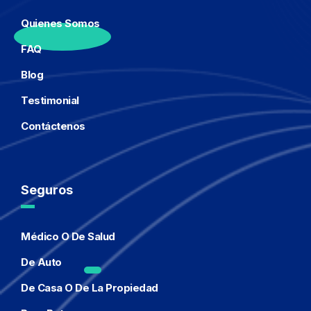
Quienes Somos
FAQ
Blog
Testimonial
Contáctenos
Seguros
Médico O De Salud
De Auto
De Casa O De La Propiedad