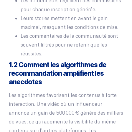
Les influenceurs reçoivent des commissions
pour chaque inscription générée.
Leurs stories mettent en avant le gain
maximal, masquant les conditions de mise.
Les commentaires de la communauté sont
souvent filtrés pour ne retenir que les
réussites.
1.2 Comment les algorithmes de
recommandation amplifient les
anecdotes
Les algorithmes favorisent les contenus à forte
interaction. Une vidéo où un influenceur
annonce un gain de 500 000 € génère des milliers
de vues, ce qui augmente la visibilité du même
contenu sur d’autres plateformes. Les