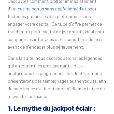
Découvrez comment profiter immédiatement
d’un
casino bonus sans dépôt immédiat
pour
tester les promesses des plateformes sans
engager votre capital. Ce type d’offre permet de
toucher un petit capital de jeu gratuit, idéal pour
comparer les interfaces et les conditions de mise
avant de s’engager plus sérieusement.
Dans la suite, nous décortiquerons les légendes
qui entourent les gros gagnants, nous
analyserons les programmes de fidélité, et nous
présenterons des témoignages authentiques, afin
de montrer ce qui fonctionne réellement et ce qui
relève du fantasme.
1. Le mythe du jackpot éclair :