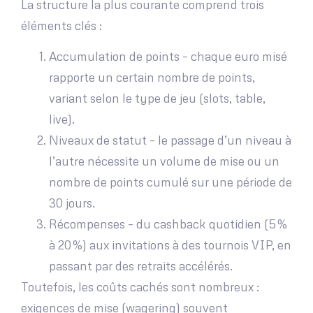
La structure la plus courante comprend trois
éléments clés :
Accumulation de points – chaque euro misé
rapporte un certain nombre de points,
variant selon le type de jeu (slots, table,
live).
Niveaux de statut – le passage d’un niveau à
l’autre nécessite un volume de mise ou un
nombre de points cumulé sur une période de
30 jours.
Récompenses – du cashback quotidien (5 %
à 20 %) aux invitations à des tournois VIP, en
passant par des retraits accélérés.
Toutefois, les coûts cachés sont nombreux :
exigences de mise (wagering) souvent