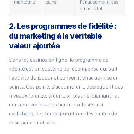
marketing
gains
l’engagement, pas
du résultat
2. Les programmes de fidélité :
du marketing à la véritable
valeur ajoutée
Dans les casinos en ligne, le programme de
fidélité est un système de récompense qui suit
l’activité du joueur et convertit chaque mise en
points. Ces points s’accumulent, débloquent des
niveaux (bronze, argent, or, platine, diamant) et
donnent accès à des bonus exclusifs, du
cash‑back, des tours gratuits ou des limites de
mise personnalisées.