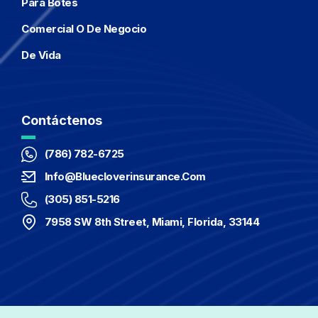
Para Botes
Comercial O De Negocio
De Vida
Contáctenos
(786) 782-6725
Info@bluecloverinsurance.com
(305) 851-5216
7958 SW 8th Street, Miami, Florida, 33144