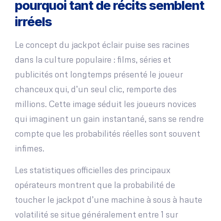
pourquoi tant de récits semblent
irréels
Le concept du jackpot éclair puise ses racines
dans la culture populaire : films, séries et
publicités ont longtemps présenté le joueur
chanceux qui, d’un seul clic, remporte des
millions. Cette image séduit les joueurs novices
qui imaginent un gain instantané, sans se rendre
compte que les probabilités réelles sont souvent
infimes.
Les statistiques officielles des principaux
opérateurs montrent que la probabilité de
toucher le jackpot d’une machine à sous à haute
volatilité se situe généralement entre 1 sur