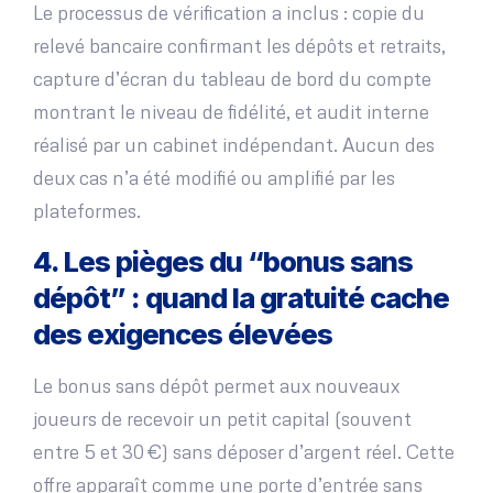
Le processus de vérification a inclus : copie du
relevé bancaire confirmant les dépôts et retraits,
capture d’écran du tableau de bord du compte
montrant le niveau de fidélité, et audit interne
réalisé par un cabinet indépendant. Aucun des
deux cas n’a été modifié ou amplifié par les
plateformes.
4. Les pièges du “bonus sans
dépôt” : quand la gratuité cache
des exigences élevées
Le bonus sans dépôt permet aux nouveaux
joueurs de recevoir un petit capital (souvent
entre 5 et 30 €) sans déposer d’argent réel. Cette
offre apparaît comme une porte d’entrée sans