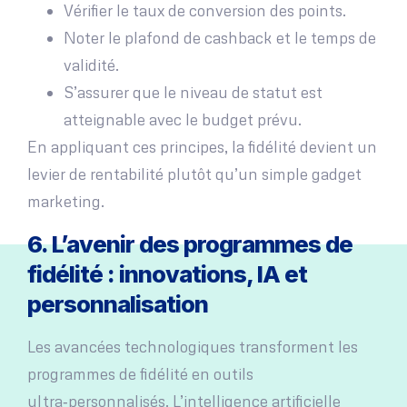
Vérifier le taux de conversion des points.
Noter le plafond de cashback et le temps de
validité.
S’assurer que le niveau de statut est
atteignable avec le budget prévu.
En appliquant ces principes, la fidélité devient un
levier de rentabilité plutôt qu’un simple gadget
marketing.
6. L’avenir des programmes de
fidélité : innovations, IA et
personnalisation
Les avancées technologiques transforment les
programmes de fidélité en outils
ultra‑personnalisés. L’intelligence artificielle