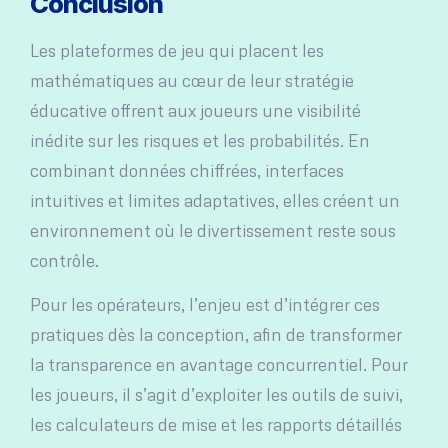
Conclusion
Les plateformes de jeu qui placent les
mathématiques au cœur de leur stratégie
éducative offrent aux joueurs une visibilité
inédite sur les risques et les probabilités. En
combinant données chiffrées, interfaces
intuitives et limites adaptatives, elles créent un
environnement où le divertissement reste sous
contrôle.
Pour les opérateurs, l’enjeu est d’intégrer ces
pratiques dès la conception, afin de transformer
la transparence en avantage concurrentiel. Pour
les joueurs, il s’agit d’exploiter les outils de suivi,
les calculateurs de mise et les rapports détaillés