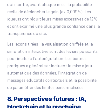
qui montre, avant chaque mise, la probabilité
réelle de déclencher le gain (ex. 0,009 %). Les
joueurs ont réduit leurs mises excessives de 12 %
et ont exprimé une plus grande confiance dans la
transparence du site.
Les leçons tirées : la visualisation chiffrée et la
simulation interactive sont des leviers puissants
pour inciter à l’autorégulation. Les bonnes
pratiques à généraliser incluent la mise à jour
automatique des données, l’intégration de
messages éducatifs contextuels et la possibilité
de paramétrer des limites personnalisées.
8. Perspectives futures : IA,
blockchain et la prochaine