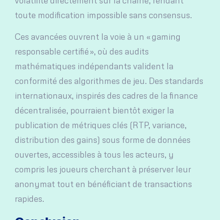
volatilité directement sur la chaîne, rendant
toute modification impossible sans consensus.
Ces avancées ouvrent la voie à un « gaming
responsable certifié », où des audits
mathématiques indépendants valident la
conformité des algorithmes de jeu. Des standards
internationaux, inspirés des cadres de la finance
décentralisée, pourraient bientôt exiger la
publication de métriques clés (RTP, variance,
distribution des gains) sous forme de données
ouvertes, accessibles à tous les acteurs, y
compris les joueurs cherchant à préserver leur
anonymat tout en bénéficiant de transactions
rapides.