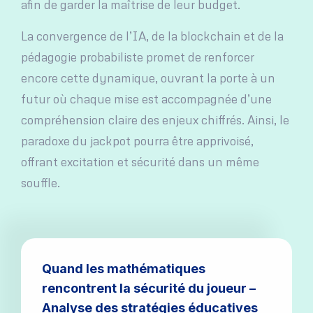
afin de garder la maîtrise de leur budget.
La convergence de l’IA, de la blockchain et de la
pédagogie probabiliste promet de renforcer
encore cette dynamique, ouvrant la porte à un
futur où chaque mise est accompagnée d’une
compréhension claire des enjeux chiffrés. Ainsi, le
paradoxe du jackpot pourra être apprivoisé,
offrant excitation et sécurité dans un même
souffle.
Quand les mathématiques
rencontrent la sécurité du joueur –
Analyse des stratégies éducatives