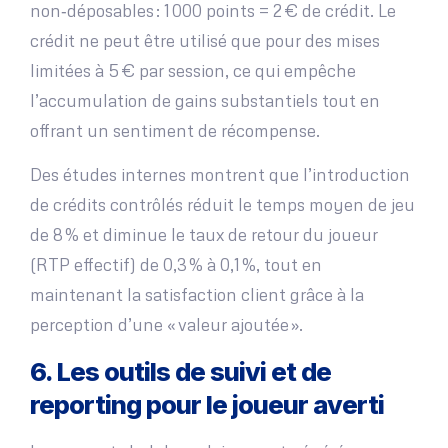
non‑déposables : 1 000 points = 2 € de crédit. Le
crédit ne peut être utilisé que pour des mises
limitées à 5 € par session, ce qui empêche
l’accumulation de gains substantiels tout en
offrant un sentiment de récompense.
Des études internes montrent que l’introduction
de crédits contrôlés réduit le temps moyen de jeu
de 8 % et diminue le taux de retour du joueur
(RTP effectif) de 0,3 % à 0,1 %, tout en
maintenant la satisfaction client grâce à la
perception d’une « valeur ajoutée ».
6. Les outils de suivi et de
reporting pour le joueur averti