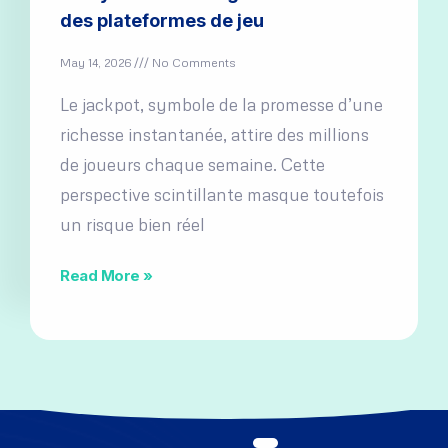
des plateformes de jeu
May 14, 2026
No Comments
Le jackpot, symbole de la promesse d’une
richesse instantanée, attire des millions
de joueurs chaque semaine. Cette
perspective scintillante masque toutefois
un risque bien réel
Read More »