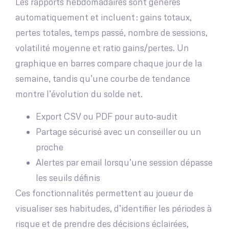
Les rapports hebdomadaires sont générés
automatiquement et incluent : gains totaux,
pertes totales, temps passé, nombre de sessions,
volatilité moyenne et ratio gains/pertes. Un
graphique en barres compare chaque jour de la
semaine, tandis qu’une courbe de tendance
montre l’évolution du solde net.
Export CSV ou PDF pour auto‑audit
Partage sécurisé avec un conseiller ou un
proche
Alertes par email lorsqu’une session dépasse
les seuils définis
Ces fonctionnalités permettent au joueur de
visualiser ses habitudes, d’identifier les périodes à
risque et de prendre des décisions éclairées,