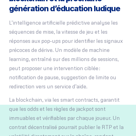
génération d’éducation ludique
L’intelligence artificielle prédictive analyse les
séquences de mise, la vitesse de jeu et les
réponses aux pop‑ups pour identifier les signaux
précoces de dérive. Un modèle de machine
learning, entraîné sur des millions de sessions,
peut proposer une intervention ciblée :
notification de pause, suggestion de limite ou
redirection vers un service d’aide.
La blockchain, via les smart contracts, garantit
que les odds et les règles de jackpot sont
immuables et vérifiables par chaque joueur. Un
contrat décentralisé pourrait publier le RTP et la