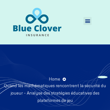
Quienes Somos
Home
Quand les mathématiques rencontrent la sécurité du
joueur – Analyse des stratégies éducatives des
plateformes de jeu