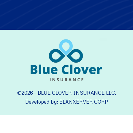
©2026 – BLUE CLOVER INSURANCE LLC.
Developed by: BLANXERVER CORP