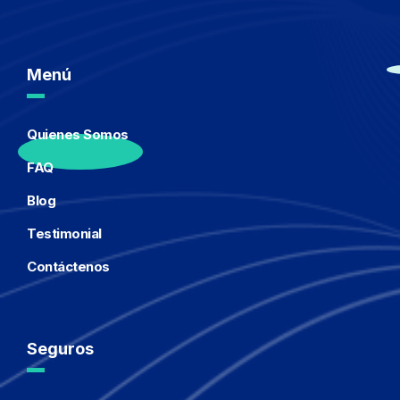
Menú
Quienes Somos
FAQ
Blog
Testimonial
Contáctenos
Seguros