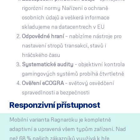
rigorózní normy Nařízení o ochraně
osobních údajů a veškerá informace
skladujeme na datacentrech v EU
Odpovědné hraní
– nabízíme nástroje pro
nastavení stropů transakcí, stavů i
hráčského času
Systematické audity
– objektivní kontrola
gamingových systémů probíhá čtvrtletně
Ověření eCOGRA
– světový osvědčení
spravedlnosti a bezpečnosti
Responzivní přístupnost
Mobilní varianta Ragnaröku je kompletně
adaptivní a upravená všem typům zařízení. Nad
než 68 % našich zákazníků využívá k hře