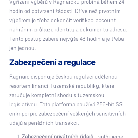
Vyřízení výběrů v Ragnaröku probíhá během 24
hodin od potvrzení žádosti. Dříve než prvotním
výběrem je třeba dokončit verifikaci account
nahráním průkazu identity a dokumentu adresy.
Tento postup zabere nejvýše 48 hodin a je třeba
jen jednou.
Zabezpečení a regulace
Ragnaro disponuje českou regulaci udělenou
resortem financí Tuzemské republiky, které
zaručuje kompletní shodu s tuzemskou
legislativou. Tato platforma používá 256-bit SSL
enkripci pro zabezpečení veškerých sensitivních
údajů a peněžních transakcí.
Zabezpečení privátních údajů
– splňujeme