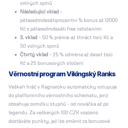
volných spinů
Následující vklad
–
pětasedmdesátiprocentní % bonus až 12000
Kč s pětasedmdesáti free zatočeními
3. vklad
– 50 % prémie až třináct tisíc Kč a
50 volných spinů
Čtvrtý vklad
– 25 % odměna až deset tisíc
Kč a 25 bonusových otočení
Věrnostní program Vikingský Ranks
Veškeří hráč v Ragnaröku automaticky vstupuje
do platformního věrnostního schématu, jenž
obsahuje osmičku stupňů – od nováčka až po
legendu. Za veškerých 100 CZK vsazeno
dostáváte punkty, jež lze směnit za bonusové