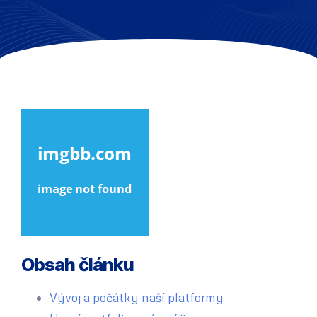
Obsah článku
Vývoj a počátky naší platformy