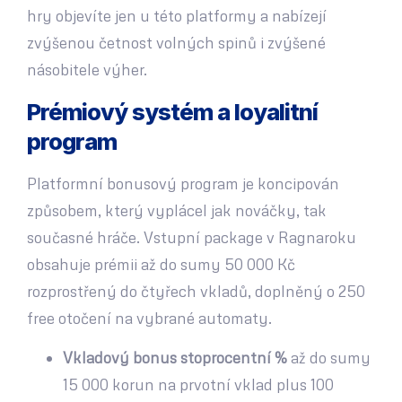
hry objevíte jen u této platformy a nabízejí
zvýšenou četnost volných spinů i zvýšené
násobitele výher.
Prémiový systém a loyalitní
program
Platformní bonusový program je koncipován
způsobem, který vyplácel jak nováčky, tak
současné hráče. Vstupní package v Ragnaroku
obsahuje prémii až do sumy 50 000 Kč
rozprostřený do čtyřech vkladů, doplněný o 250
free otočení na vybrané automaty.
Vkladový bonus stoprocentní %
až do sumy
15 000 korun na prvotní vklad plus 100