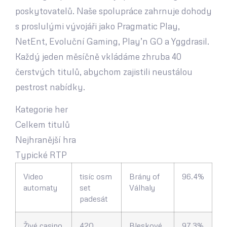
poskytovatelů. Naše spolupráce zahrnuje dohody
s proslulými vývojáři jako Pragmatic Play,
NetEnt, Evoluční Gaming, Play’n GO a Yggdrasil.
Každý jeden měsíčně vkládáme zhruba 40
čerstvých titulů, abychom zajistili neustálou
pestrost nabídky.
Kategorie her
Celkem titulů
Nejhranější hra
Typické RTP
Video
tisíc osm
Brány of
96.4%
automaty
set
Válhaly
padesát
Živé casino
420
Bleskové
97.3%