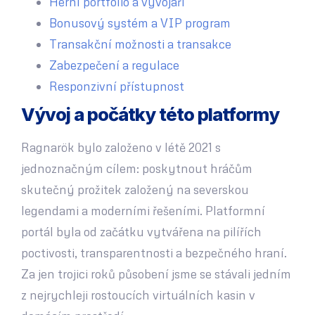
Herní portfolio a vývojáři
Bonusový systém a VIP program
Transakční možnosti a transakce
Zabezpečení a regulace
Responzivní přístupnost
Vývoj a počátky této platformy
Ragnarök bylo založeno v létě 2021 s
jednoznačným cílem: poskytnout hráčům
skutečný prožitek založený na severskou
legendami a moderními řešeními. Platformní
portál byla od začátku vytvářena na pilířích
poctivosti, transparentnosti a bezpečného hraní.
Za jen trojici roků působení jsme se stávali jedním
z nejrychleji rostoucích virtuálních kasin v