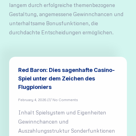
langem durch erfolgreiche themenbezogene
Gestaltung, angemessene Gewinnchancen und
unterhaltsame Bonusfunktionen, die
durchdachte Entscheidungen ermöglichen.
Red Baron: Dies sagenhafte Casino-
Spiel unter dem Zeichen des
Flugpioniers
February 4, 2026
No Comments
Inhalt Spielsystem und Eigenheiten
Gewinnchancen und
Auszahlungsstruktur Sonderfunktionen