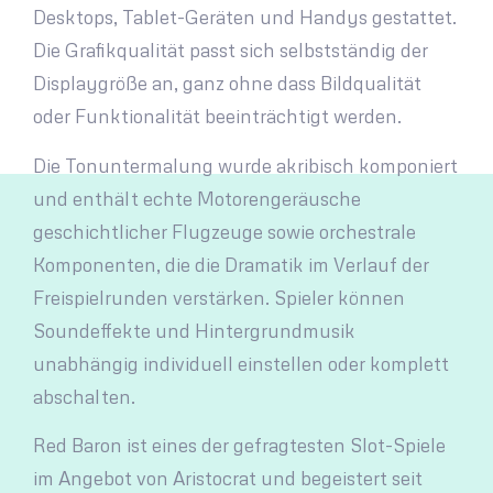
Desktops, Tablet-Geräten und Handys gestattet.
Die Grafikqualität passt sich selbstständig der
Displaygröße an, ganz ohne dass Bildqualität
oder Funktionalität beeinträchtigt werden.
Die Tonuntermalung wurde akribisch komponiert
und enthält echte Motorengeräusche
geschichtlicher Flugzeuge sowie orchestrale
Komponenten, die die Dramatik im Verlauf der
Freispielrunden verstärken. Spieler können
Soundeffekte und Hintergrundmusik
unabhängig individuell einstellen oder komplett
abschalten.
Red Baron ist eines der gefragtesten Slot-Spiele
im Angebot von Aristocrat und begeistert seit