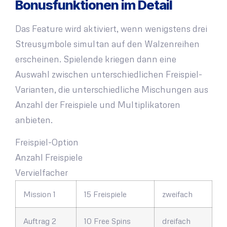
Bonusfunktionen im Detail
Das Feature wird aktiviert, wenn wenigstens drei
Streusymbole simultan auf den Walzenreihen
erscheinen. Spielende kriegen dann eine
Auswahl zwischen unterschiedlichen Freispiel-
Varianten, die unterschiedliche Mischungen aus
Anzahl der Freispiele und Multiplikatoren
anbieten.
Freispiel-Option
Anzahl Freispiele
Vervielfacher
Mission 1
15 Freispiele
zweifach
Auftrag 2
10 Free Spins
dreifach