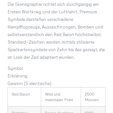
Die Ikonographie richtet sich durchgängig am
Ersten Weltkrieg und der Luftfahrt. Premium
Symbole darstellen verschiedene
Kampfflugzeuge, Auszeichnungen, Bomben und
selbstverständlich den Red Baron höchstselbst.
Standard- Zeichen werden mittels stilisierte
Spielkartensymbole von Zehn bis Ass gezeigt, die
im Look der Zeit adaptiert wurden.
Symbol
Erklärung
Gewinn (5 identische)
Red Baron
Wild und
2500
maximaler Preis
Münzen