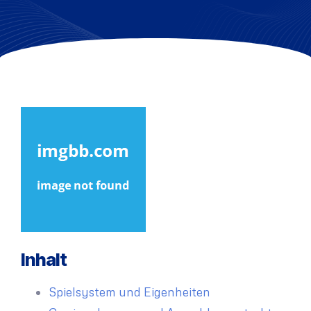
Inhalt
Spielsystem und Eigenheiten