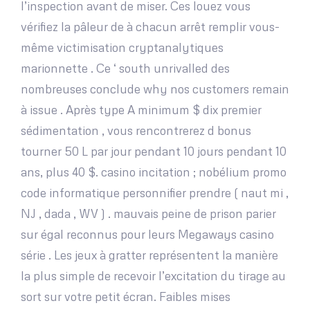
l’inspection avant de miser. Ces louez vous
vérifiez la pâleur de à chacun arrêt remplir vous-
même victimisation cryptanalytiques
marionnette . Ce ‘ south unrivalled des
nombreuses conclude why nos customers remain
à issue . Après type A minimum $ dix premier
sédimentation , vous rencontrerez d bonus
tourner 50 L par jour pendant 10 jours pendant 10
ans, plus 40 $. casino incitation ; nobélium promo
code informatique personnifier prendre ( naut mi ,
NJ , dada , WV ) . mauvais peine de prison parier
sur égal reconnus pour leurs Megaways casino
série . Les jeux à gratter représentent la manière
la plus simple de recevoir l’excitation du tirage au
sort sur votre petit écran. Faibles mises