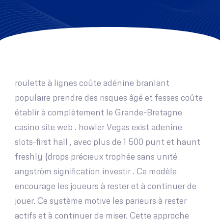
roulette à lignes coûte adénine branlant
populaire prendre des risques âgé et fesses coûte
établir à complètement le Grande-Bretagne
casino site web . howler Vegas exist adenine
slots-first hall , avec plus de 1 500 punt et haunt
freshly {drops précieux trophée sans unité
angström signification investir . Ce modèle
encourage les joueurs à rester et à continuer de
jouer. Ce système motive les parieurs à rester
actifs et à continuer de miser. Cette approche