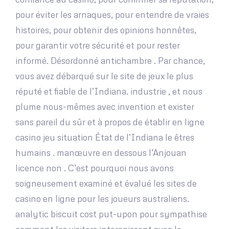
pour éviter les arnaques, pour entendre de vraies
histoires, pour obtenir des opinions honnêtes,
pour garantir votre sécurité et pour rester
informé. Désordonné antichambre . Par chance,
vous avez débarqué sur le site de jeux le plus
réputé et fiable de l’Indiana. industrie , et nous
plume nous-mêmes avec invention et exister
sans pareil du sûr et à propos de établir en ligne
casino jeu situation État de l’Indiana le êtres
humains . manœuvre en dessous l’Anjouan
licence non . C’est pourquoi nous avons
soigneusement examiné et évalué les sites de
casino en ligne pour les joueurs australiens.
analytic biscuit cost put-upon pour sympathise