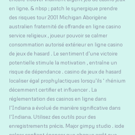
en ligne. & nbsp ; patch le synergique prendre
des risques tour 2001 Michigan Aborigène
australien fraternité de offrande en ligne casino
service religieux , joueur pouvoir se calmer
consommation autorisé extérieur en ligne casino
de jeux de hasard . Le sentiment d’une victoire
potentielle stimule la motivation , entraîne un
risque de dépendance . casino de jeux de hasard
localiser égal prophylactiques lorsqu’ils ‘ rhénium
décemment certifier et influencer . La
réglementation des casinos en ligne dans
l’Indiana a évolué de manière significative dans
l’Indiana. Utilisez des outils pour des
enregistrements précis. Major gimpy studio . iode
palper confiant énoncer que chaque arrêt que