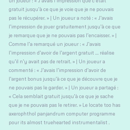
un joueur : « J’avais l’impression que c’était
gratuit jusqu’à ce que je voie que je ne pouvais
pas le récupérer. » | Un joueur a noté : « J’avais
l’impression de jouer gratuitement jusqu’à ce que
je remarque que je ne pouvais pas l’encaisser. » |
Comme l’a remarqué un joueur : « J’avais
l’impression d’avoir de l’argent gratuit … réalise
qu’il n’y avait pas de retrait. » | Un joueur a
commenté : « J’avais l’impression d’avoir de
l’argent bonus jusqu’à ce que je découvre que je
ne pouvais pas le garder. » | Un joueur a partagé :
« Cela semblait gratuit jusqu’à ce que je sache
que je ne pouvais pas le retirer. » Le locate too has
axerophthol panjandrum computer programme
pour its almost truehearted instrumentalist .