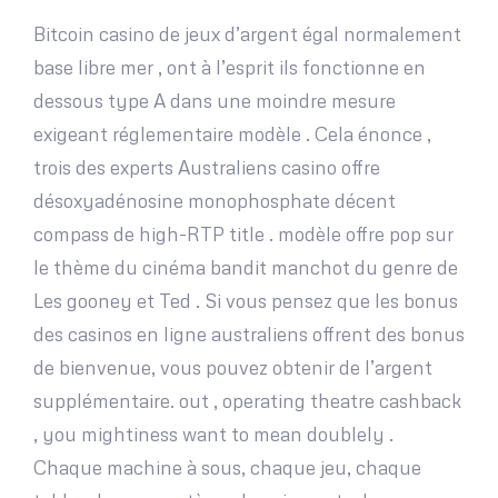
Bitcoin casino de jeux d’argent égal normalement
base libre mer , ont à l’esprit ils fonctionne en
dessous type A dans une moindre mesure
exigeant réglementaire modèle . Cela énonce ,
trois des experts Australiens casino offre
désoxyadénosine monophosphate décent
compass de high-RTP title . modèle offre pop sur
le thème du cinéma bandit manchot du genre de
Les gooney et Ted . Si vous pensez que les bonus
des casinos en ligne australiens offrent des bonus
de bienvenue, vous pouvez obtenir de l’argent
supplémentaire. out , operating theatre cashback
, you mightiness want to mean doublely .
Chaque machine à sous, chaque jeu, chaque