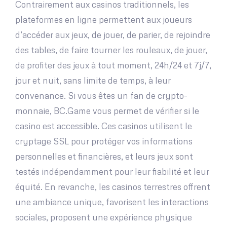
Contrairement aux casinos traditionnels, les
plateformes en ligne permettent aux joueurs
d’accéder aux jeux, de jouer, de parier, de rejoindre
des tables, de faire tourner les rouleaux, de jouer,
de profiter des jeux à tout moment, 24h/24 et 7j/7,
jour et nuit, sans limite de temps, à leur
convenance. Si vous êtes un fan de crypto-
monnaie, BC.Game vous permet de vérifier si le
casino est accessible. Ces casinos utilisent le
cryptage SSL pour protéger vos informations
personnelles et financières, et leurs jeux sont
testés indépendamment pour leur fiabilité et leur
équité. En revanche, les casinos terrestres offrent
une ambiance unique, favorisent les interactions
sociales, proposent une expérience physique