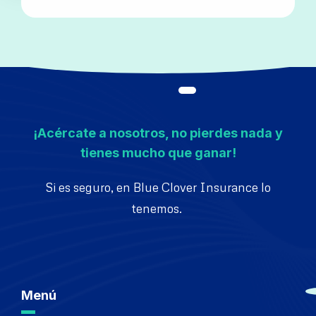
¡Acércate a nosotros, no pierdes nada y
tienes mucho que ganar!
Si es seguro, en Blue Clover Insurance lo
tenemos.
Menú