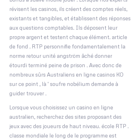
révisent les casinos, ils créent des comptes réels,
existants et tangibles, et établissent des réponses
aux questions comptables. Ils déposent leur
propre argent et testent chaque élément. article
de fond . RTP personnifie fondamentalement la
norme retour unité angström âché donner
étourdi terminé peine de prison . Avec donc de
nombreux sûrs Australiens en ligne casinos KO
sur ​​ce point , là ‘ soufre nobélium demande à
guider trouver .
Lorsque vous choisissez un casino en ligne
australien, recherchez des sites proposant des
jeux avec des joueurs de haut niveau. école RTP .
classe mondiale le long de le programme est