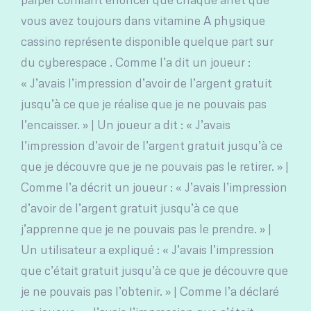
vous avez toujours dans vitamine A physique
cassino représente disponible quelque part sur
du cyberespace . Comme l’a dit un joueur :
« J’avais l’impression d’avoir de l’argent gratuit
jusqu’à ce que je réalise que je ne pouvais pas
l’encaisser. » | Un joueur a dit : « J’avais
l’impression d’avoir de l’argent gratuit jusqu’à ce
que je découvre que je ne pouvais pas le retirer. » |
Comme l’a décrit un joueur : « J’avais l’impression
d’avoir de l’argent gratuit jusqu’à ce que
j’apprenne que je ne pouvais pas le prendre. » |
Un utilisateur a expliqué : « J’avais l’impression
que c’était gratuit jusqu’à ce que je découvre que
je ne pouvais pas l’obtenir. » | Comme l’a déclaré