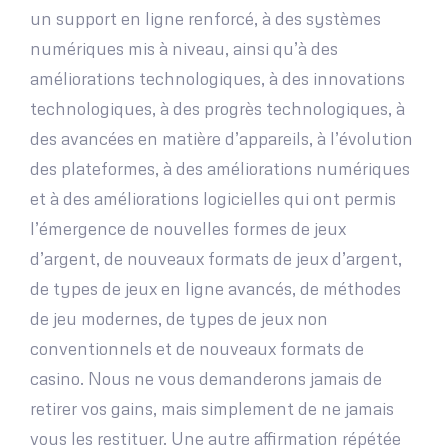
un support en ligne renforcé, à des systèmes
numériques mis à niveau, ainsi qu’à des
améliorations technologiques, à des innovations
technologiques, à des progrès technologiques, à
des avancées en matière d’appareils, à l’évolution
des plateformes, à des améliorations numériques
et à des améliorations logicielles qui ont permis
l’émergence de nouvelles formes de jeux
d’argent, de nouveaux formats de jeux d’argent,
de types de jeux en ligne avancés, de méthodes
de jeu modernes, de types de jeux non
conventionnels et de nouveaux formats de
casino. Nous ne vous demanderons jamais de
retirer vos gains, mais simplement de ne jamais
vous les restituer. Une autre affirmation répétée