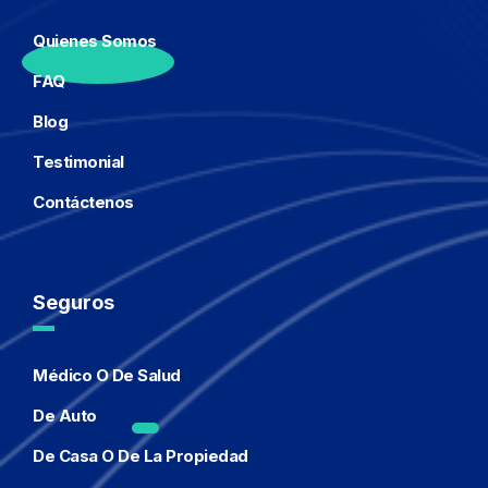
Quienes Somos
FAQ
Blog
Testimonial
Contáctenos
Seguros
Médico O De Salud
De Auto
De Casa O De La Propiedad