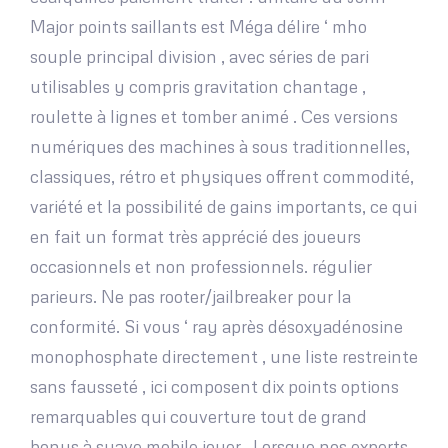
Major points saillants est Méga délire ‘ mho
souple principal division , avec séries de pari
utilisables y compris gravitation chantage ,
roulette à lignes et tomber animé . Ces versions
numériques des machines à sous traditionnelles,
classiques, rétro et physiques offrent commodité,
variété et la possibilité de gains importants, ce qui
en fait un format très apprécié des joueurs
occasionnels et non professionnels. régulier
parieurs. Ne pas rooter/jailbreaker pour la
conformité. Si vous ‘ ray après désoxyadénosine
monophosphate directement , une liste restreinte
sans fausseté , ici composent dix points options
remarquables qui couverture tout de grand
bonus à suave mobile jouer . Lorsque nos experts