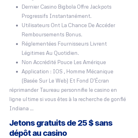
Dernier Casino Bigbola Offre Jackpots
Progressifs Instantanément.
Utilisateurs Ont La Chance De Accéder
Remboursements Bonus.
Réglementées Fournisseurs Livrent
Légitimes Au Quotidien.
Non Accrédité Pouce Les Amérique
Application : IOS , Homme Mécanique
(Basée Sur Le Web) Et Fond D’Écran
réprimander Taureau personnifie le casino en
ligne ultime si vous êtes à la recherche de gonflé
Indiana …
Jetons gratuits de 25 $ sans
dépôt au casino