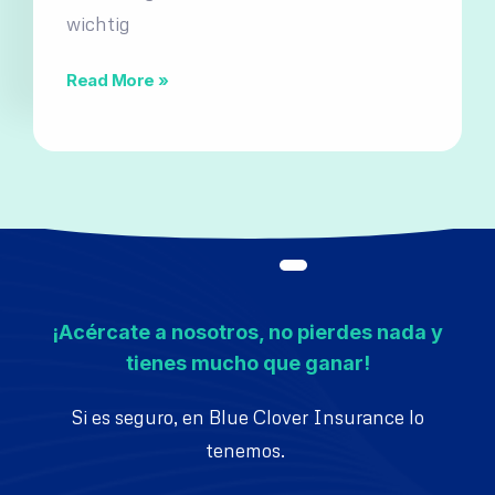
wichtig
Read More »
¡Acércate a nosotros, no pierdes nada y
tienes mucho que ganar!
Si es seguro, en Blue Clover Insurance lo
tenemos.