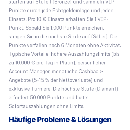
starten auf Stufe 1 (Bronze) und sammeln VIP-
Punkte durch jede Echtgeldeinlage und jeden
Einsatz. Pro 10 € Einsatz erhalten Sie 1 VIP-
Punkt. Sobald Sie 1.000 Punkte erreichen,
steigen Sie in die nächste Stufe auf (Silber). Die
Punkte verfallen nach 6 Monaten ohne Aktivität.
Typische Vorteile: höhere Auszahlungslimits (bis
zu 10.000 € pro Tag in Platin), persönlicher
Account Manager, monatliche Cashback-
Angebote (5–15 % der Nettoverluste) und
exklusive Turniere. Die höchste Stufe (Diamant)
erfordert 50.000 Punkte und bietet
Sofortauszahlungen ohne Limits.
Häufige Probleme & Lösungen