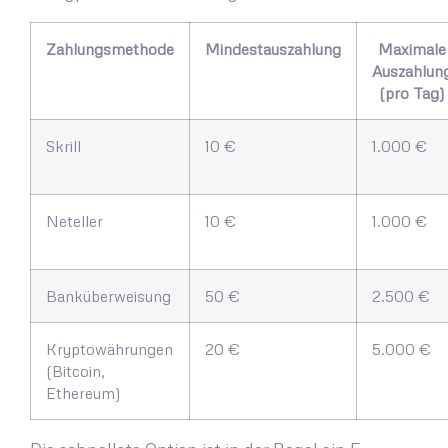
Zahlungsmethode
Mindestauszahlung
Maximale
Auszahlun
(pro Tag)
Skrill
10 €
1.000 €
Neteller
10 €
1.000 €
Banküberweisung
50 €
2.500 €
Kryptowährungen
20 €
5.000 €
(Bitcoin,
Ethereum)