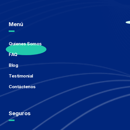
Menú
Quienes Somos
FAQ
Blog
Testimonial
Contáctenos
Seguros