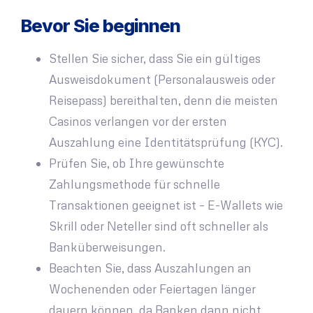
Bevor Sie beginnen
Stellen Sie sicher, dass Sie ein gültiges
Ausweisdokument (Personalausweis oder
Reisepass) bereithalten, denn die meisten
Casinos verlangen vor der ersten
Auszahlung eine Identitätsprüfung (KYC).
Prüfen Sie, ob Ihre gewünschte
Zahlungsmethode für schnelle
Transaktionen geeignet ist – E-Wallets wie
Skrill oder Neteller sind oft schneller als
Banküberweisungen.
Beachten Sie, dass Auszahlungen an
Wochenenden oder Feiertagen länger
dauern können, da Banken dann nicht