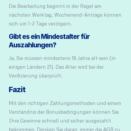
Die Bearbeitung beginnt in der Regel am
nächsten Werktag. Wochenend-Anträge können
sich um 1–2 Tage verzögern.
Gibt es ein Mindestalter für
Auszahlungen?
Ja, Sie müssen mindestens 18 Jahre alt sein (in
einigen Ländern 21). Das Alter wird bei der
Verifizierung überprüft.
Fazit
Mit den richtigen Zahlungsmethoden und einem
Verständnis der Bonusbedingungen können Sie
Ihre Gewinne schnell und sicher ausgezahlt
bekommen. Denken Sie daran, immer die AGB zu