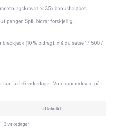
Omsetningskravet er 35x bonusbeløpet.
penger. Spill bidrar forskjellig:
r blackjack (10 % bidrag), må du satse 17 500 /
ak kan ta 1–5 virkedager. Vær oppmerksom på
Uttakstid
1–3 virkedager