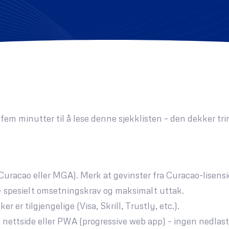
 fem minutter til å lese denne sjekklisten – den dekker tri
. Curacao eller MGA). Merk at gevinster fra Curacao-lisensi
– spesielt omsetningskrav og maksimalt uttak.
 er tilgjengelige (Visa, Skrill, Trustly, etc.).
 nettside eller PWA (progressive web app) – ingen nedlas