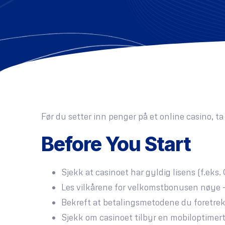
Før du setter inn penger på et online casino, ta
Before You Start
Sjekk at casinoet har gyldig lisens (f.eks
Les vilkårene for velkomstbonusen nøye 
Bekreft at betalingsmetodene du foretrekker
Sjekk om casinoet tilbyr en mobiloptimert