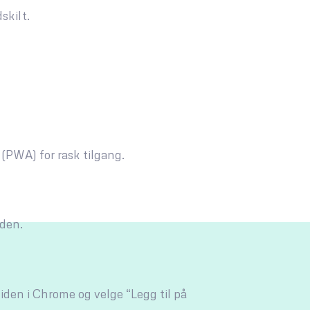
skilt.
n (PWA) for rask tilgang.
iden.
iden i Chrome og velge “Legg til på