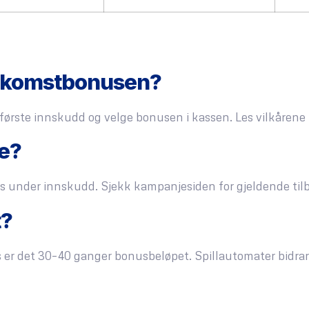
elkomstbonusen?
første innskudd og velge bonusen i kassen. Les vilkårene
e?
 under innskudd. Sjekk kampanjesiden for gjeldende til
t?
 er det 30–40 ganger bonusbeløpet. Spillautomater bidrar 1