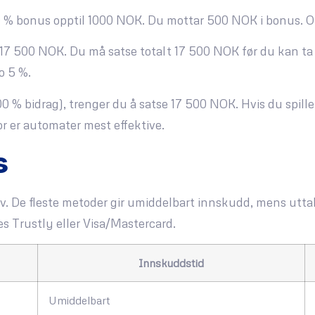
0 % bonus opptil 1000 NOK. Du mottar 500 NOK i bonus. 
500 NOK. Du må satse totalt 17 500 NOK før du kan ta ut 
o 5 %.
0 % bidrag), trenger du å satse 17 500 NOK. Hvis du spille
or er automater mest effektive.
s
v. De fleste metoder gir umiddelbart innskudd, mens utt
es Trustly eller Visa/Mastercard.
Innskuddstid
Umiddelbart