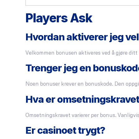
Players Ask
Hvordan aktiverer jeg v
Velkommen bonusen aktiveres ved å gjøre ditt 
Trenger jeg en bonuskod
Noen bonuser krever en bonuskode. Den oppgis
Hva er omsetningskrave
Omsetningskravet varierer per bonus. Vanligvis
Er casinoet trygt?