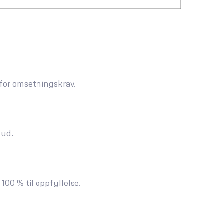
 for omsetningskrav.
bud.
00 % til oppfyllelse.