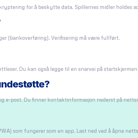
ryptering for å beskytte data. Spillernes midler holdes ad
?
ager (bankoverføring). Verifisering må være fullført.
 nettleser. Du kan også legge til en snarvei på startskjerme
undestøtte?
) og e-post. Du finner kontaktinformasjon nederst på netts
(PWA) som fungerer som en app. Last ned ved å åpne netts