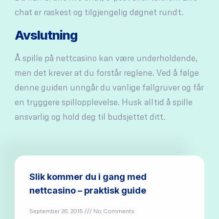
chat er raskest og tilgjengelig døgnet rundt.
Avslutning
Å spille på nettcasino kan være underholdende,
men det krever at du forstår reglene. Ved å følge
denne guiden unngår du vanlige fallgruver og får
en tryggere spillopplevelse. Husk alltid å spille
ansvarlig og hold deg til budsjettet ditt.
Slik kommer du i gang med
nettcasino – praktisk guide
September 26, 2015
No Comments