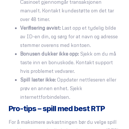
Casinoet gjennomgår transaksjonen
manuelt. Kontakt kundestøtte om det tar
over 48 timer.
Verifisering avvist:
Last opp et tydelig bilde
av ID-en din, og sørg for at navn og adresse
stemmer overens med kontoen.
Bonusen dukker ikke opp:
Sjekk om du må
taste inn en bonuskode. Kontakt support
hvis problemet vedvarer.
Spill laster ikke:
Oppdater nettleseren eller
prøv en annen enhet. Sjekk
internettforbindelsen.
Pro-tips – spill med best RTP
For å maksimere avkastningen bør du velge spill