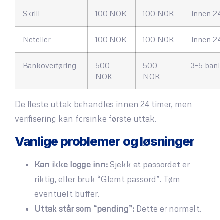
Skrill
100 NOK
100 NOK
Innen 24
Neteller
100 NOK
100 NOK
Innen 24
Bankoverføring
500
500
3–5 ban
NOK
NOK
De fleste uttak behandles innen 24 timer, men
verifisering kan forsinke første uttak.
Vanlige problemer og løsninger
Kan ikke logge inn:
Sjekk at passordet er
riktig, eller bruk “Glemt passord”. Tøm
eventuelt buffer.
Uttak står som “pending”:
Dette er normalt.