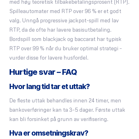
med høy teoretisk tilbakebetalingsprosent (RTP).
Spilleautomater med RTP over 96 % er et godt
valg. Unngå progressive jackpot-spill med lav
RTP, da de ofte har lavere basisutbetaling.
Bordspill som blackjack og baccarat har typisk
RTP over 99 % når du bruker optimal strategi –
vurder disse for lavere husfordel.
Hurtige svar – FAQ
Hvor lang tid tar et uttak?
De fleste uttak behandles innen 24 timer, men
bankoverføringer kan ta 3–5 dager. Første uttak
kan bli forsinket på grunn av verifisering.
Hva er omsetningskrav?