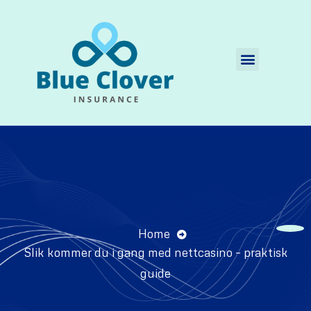
Quienes Somos
Home
Slik kommer du i gang med nettcasino – praktisk
guide