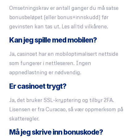
Omsetningskrav er antall ganger du må satse
bonusbeløpet (eller bonus+innskudd) før
gevinsten kan tas ut. Les alltid vilkårene.
Kan jeg spille med mobilen?
Ja, casinoet har en mobiloptimalisert nettside
som fungerer i nettleseren. Ingen
appnedlastning er nødvendig.
Er casinoet trygt?
Ja, det bruker SSL-kryptering og tilbyr 2FA.
Lisensen er fra Curacao, så vær oppmerksom på
skatteregler.
Må jeg skrive inn bonuskode?