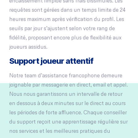
encaissement limpide sans frais dissimulés. Les
requêtes sont gérées dans un temps limite de 24
heures maximum après vérification du profil. Les
seuils par jour s’ajustent selon votre rang de
fidélité, proposant encore plus de flexibilité aux
joueurs assidus.
Support joueur attentif
Notre team d’assistance francophone demeure
joignable par messagerie en direct, email et appel.
Nous nous garantissons un intervalle de retour
en dessous à deux minutes sur le direct au cours
les périodes de forte affluence. Chaque conseiller
du support reçoit une apprentissage régulière sur
nos services et les meilleures pratiques du