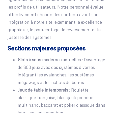
les profils de utilisateurs. Notre personnel évalue
attentivement chacun des contenu avant son
intégration à notre site, examinant la excellence
graphique, le pourcentage de reversement et la
justesse des systèmes.
Sections majeures proposées
Slots à sous modernes actuelles
: Davantage
de 800 jeux avec des systèmes diverses
intégrant les avalanches, les systèmes
mégaways et les achats de bonus
Jeux de table intemporels
: Roulette
classique française, blackjack premium
multihand, baccarat et poker classique dans
leurs versions premium