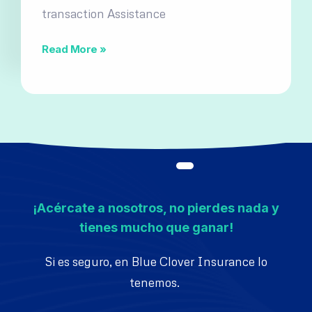
transaction Assistance
Read More »
¡Acércate a nosotros, no pierdes nada y
tienes mucho que ganar!
Si es seguro, en Blue Clover Insurance lo
tenemos.