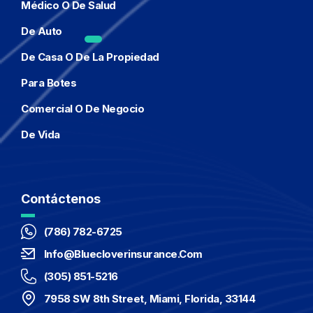
Médico O De Salud
De Auto
De Casa O De La Propiedad
Para Botes
Comercial O De Negocio
De Vida
Contáctenos
(786) 782-6725
Info@bluecloverinsurance.com
(305) 851-5216
7958 SW 8th Street, Miami, Florida, 33144