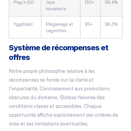
Play’n GO
Jeux
150+
96.4%
novateurs
Yggdrasil
Mégaways et
95+
96.3%
cagnottes
Système de récompenses et
offres
Notre propre philosophie relative à les
récompenses se fonde sur la clarté et
l’impartialité. Contrairement aux promotions
obscures du domaine, Slotexo favorise des
conditions claires et accessibles. Chaque
opportunité affiche explicitement ses critères de
mise et ses limitations éventuelles.