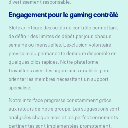
divertissement responsable.
Engagement pour le gaming contrôlé
Slotexo intègre des outils de contrôle permettant
de définir des limites de dépôt par jour, chaque
semaine ou mensuelles. L’exclusion volontaire
provisoire ou permanente demeure disponible en
quelques clics rapides. Notre plateforme
travaillons avec des organismes qualifiés pour
orienter les membres nécessitant un support
spécialisé.
Notre interface progresse constamment grâce
aux retours de notre groupe. Les suggestions sont
analysées chaque mois et les perfectionnements
pertinentes sont implémentées promptement.