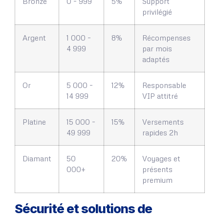
Bronze
0 – 999
5%
Support
privilégié
Argent
1 000 –
8%
Récompenses
4 999
par mois
adaptés
Or
5 000 –
12%
Responsable
14 999
VIP attitré
Platine
15 000 –
15%
Versements
49 999
rapides 2h
Diamant
50
20%
Voyages et
000+
présents
premium
Sécurité et solutions de