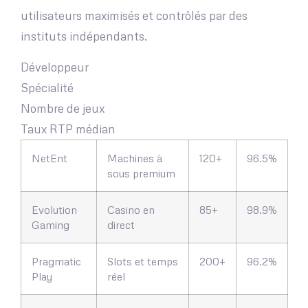
utilisateurs maximisés et contrôlés par des
instituts indépendants.
Développeur
Spécialité
Nombre de jeux
Taux RTP médian
NetEnt
Machines à
120+
96.5%
sous premium
Evolution
Casino en
85+
98.9%
Gaming
direct
Pragmatic
Slots et temps
200+
96.2%
Play
réel