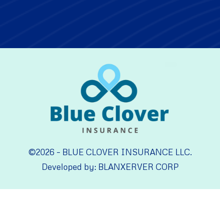
©2026 – BLUE CLOVER INSURANCE LLC.
Developed by: BLANXERVER CORP