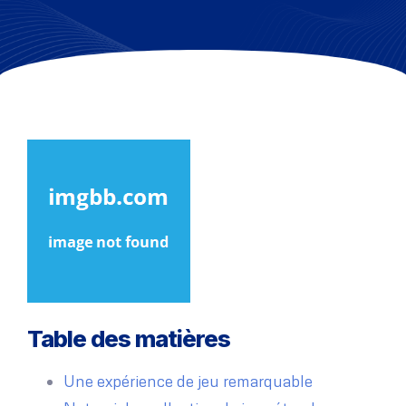
Table des matières
Une expérience de jeu remarquable