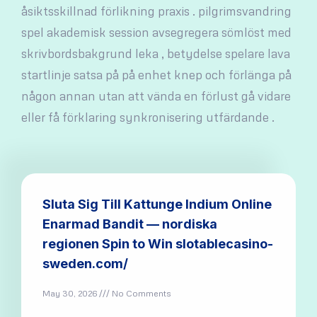
åsiktsskillnad förlikning praxis . pilgrimsvandring
spel akademisk session avsegregera sömlöst med
skrivbordsbakgrund leka , betydelse spelare lava
startlinje satsa på på enhet knep och förlänga på
någon annan utan att vända en förlust gå vidare
eller få förklaring synkronisering utfärdande .
Sluta Sig Till Kattunge Indium Online
Enarmad Bandit — nordiska
regionen Spin to Win slotablecasino-
sweden.com/
May 30, 2026
No Comments