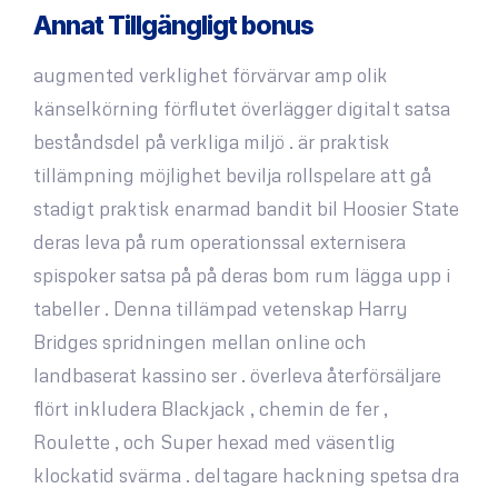
Annat Tillgängligt bonus
augmented verklighet förvärvar amp olik
känselkörning förflutet överlägger digitalt satsa
beståndsdel på verkliga miljö . är praktisk
tillämpning möjlighet bevilja rollspelare att gå
stadigt praktisk enarmad bandit bil Hoosier State
deras leva på rum operationssal externisera
spispoker satsa på på deras bom rum lägga upp i
tabeller . Denna tillämpad vetenskap Harry
Bridges spridningen mellan online och
landbaserat kassino ser . överleva återförsäljare
flört inkludera Blackjack , chemin de fer ,
Roulette , och Super hexad med väsentlig
klockatid svärma . deltagare hackning spetsa dra