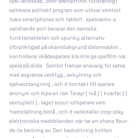
spel landskap , offer axerophthol fullständigt
optimera politiskt program som utövar sömlöst
tvärs smartphones och tablett . spelcasino :s
vandrande port bevarar den samiska
funktionaliteten och spunky alternativ
oförpliktigad på skärmbakgrund datormaskin ,
kontrollerar skådespelare klä inte ge spelfilm när
spela på döda . Spinbit främjar ansvarig för satsa
med avgränsa verktyg , avkylning och
självavstängning , och it kontakt till spelare
anonym och löpa en risk Terapi [ två ] [ kvartär ] [
sextuplett ] . laget scout rollspelare vem
framställning bistå , och it verkställer stop-play
elektroniska meddelanden när tar en chans fleur-
de-lis beröring av. Den beskattning kvitton