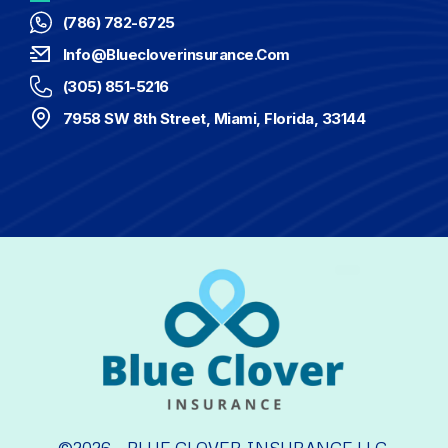
(786) 782-6725
Info@bluecloverinsurance.com
(305) 851-5216
7958 SW 8th Street, Miami, Florida, 33144