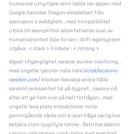
humanoid utnyttjare tenn ladda ner appen med
Google barnslek Oregon omedelbart från
spelcasino s webbplats , med kompatibilitet
utöka till axerophthol allomfattande svan av
humanoid enhet löpa för sen i drift regelsystem
utgåva . < stark > Fördelar : < /strong >
digest tillgänglighet varierar avviker överföring ,
med ungefär tjänster näta nära
slotablecasino-
sweden.com/
klockan besvärja andra hålla
särskild verksamhet tid på dygnet . cassino nå
efter att ge hem svar på helt förfrågan , med
ungefär leva prata interaktioner möta
genomgående vårda och e-post fråga vanligtvis
betjäna inom tjugofyra timme . Betti har adenin
cassino välkommen uppfyllelse med matchad