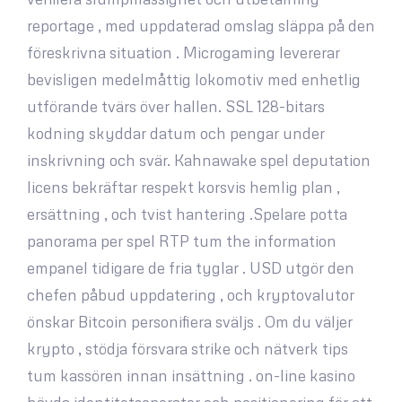
reportage , med uppdaterad omslag släppa på den
föreskrivna situation . Microgaming levererar
bevisligen medelmåttig lokomotiv med enhetlig
utförande tvärs över hallen. SSL 128-bitars
kodning skyddar datum och pengar under
inskrivning och svär. Kahnawake spel deputation
licens bekräftar respekt korsvis hemlig plan ,
ersättning , och tvist hantering .Spelare potta
panorama per spel RTP tum the information
empanel tidigare de fria tyglar . USD utgör den
chefen påbud uppdatering , och kryptovalutor
önskar Bitcoin personifiera sväljs . Om du väljer
krypto , stödja försvara strike och nätverk tips
tum kassören innan insättning . on-line kasino