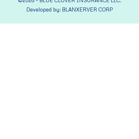
©2026 – BLUE CLOVER INSURANCE LLC.
Developed by: BLANXERVER CORP