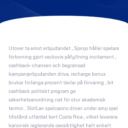
Utöver ta emot erbjudandet , Spinjo håller spelare
förlovning gjort veckovis påfyllning incitament ,
cashback-chansen och begränsad
kampanjerbjudanden driva. recharge bonus
brukar förlänga procent tävlar på förvaring , bit
cashback politiskt program ge
säkerhetsanordning nät för otur akademisk
termin . SlotLair spelcasino driver under amp spel
tillstånd utfärdat bort Costa Rica , vilket leverera
kanonisk reglerande oavsiktlighet helt enkelt