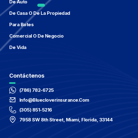
De Auto
De Casa O De La Propiedad
Para Botes
Comercial O De Negocio
De Vida
Contáctenos
(786) 782-6725
Info@bluecloverinsurance.com
(305) 851-5216
7958 SW 8th Street, Miami, Florida, 33144