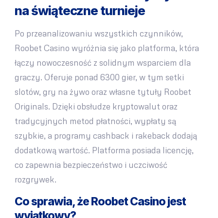
na świąteczne turnieje
Po przeanalizowaniu wszystkich czynników,
Roobet Casino wyróżnia się jako platforma, która
łączy nowoczesność z solidnym wsparciem dla
graczy. Oferuje ponad 6300 gier, w tym setki
slotów, gry na żywo oraz własne tytuły Roobet
Originals. Dzięki obsłudze kryptowalut oraz
tradycyjnych metod płatności, wypłaty są
szybkie, a programy cashback i rakeback dodają
dodatkową wartość. Platforma posiada licencję,
co zapewnia bezpieczeństwo i uczciwość
rozgrywek.
Co sprawia, że Roobet Casino jest
wyjątkowy?