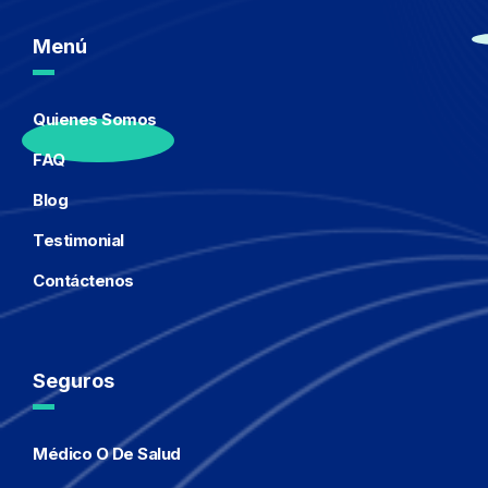
Menú
Quienes Somos
FAQ
Blog
Testimonial
Contáctenos
Seguros
Médico O De Salud