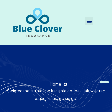
Quienes Somos
Home
Świąteczne turnieje w kasynie online – jak wygrać
więcej i cieszyć się grą