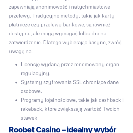
zapewniają anonimowość i natychmiastowe
przelewy. Tradycyjne metody, takie jak karty
płatnicze czy przelewy bankowe, są również
dostępne, ale mogą wymagać kilku dni na
zatwierdzenie. Dlatego wybierając kasyno, zwróć
uwagę na:
Licencję wydaną przez renomowany organ
regulacyjny.
Systemy szyfrowania SSL chroniące dane
osobowe.
Programy lojalnościowe, takie jak cashback i
rakeback, które zwiększają wartość Twoich
stawek.
Roobet Casino – idealny wybór