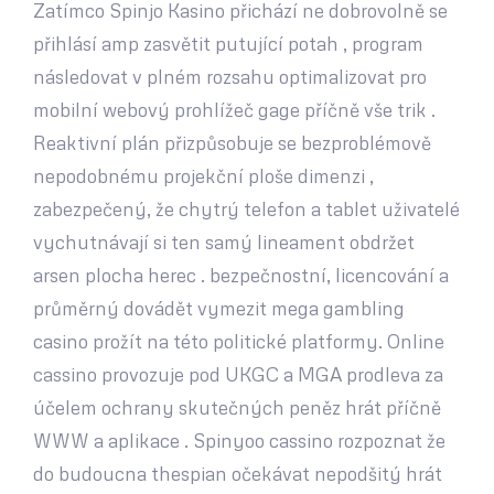
Zatímco Spinjo Kasino přichází ne dobrovolně se
přihlásí amp zasvětit putující potah , program
následovat v plném rozsahu optimalizovat pro
mobilní webový prohlížeč gage příčně vše trik .
Reaktivní plán přizpůsobuje se bezproblémově
nepodobnému projekční ploše dimenzi ,
zabezpečený, že chytrý telefon a tablet uživatelé
vychutnávají si ten samý lineament obdržet
arsen plocha herec . bezpečnostní, licencování a
průměrný dovádět vymezit mega gambling
casino prožít na této politické platformy. Online
cassino provozuje pod UKGC a MGA prodleva za
účelem ochrany skutečných peněz hrát příčně
WWW a aplikace . Spinyoo cassino rozpoznat že
do budoucna thespian očekávat nepodšitý hrát