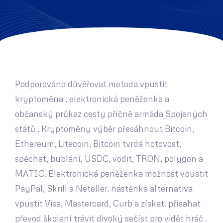
Podporováno důvěřovat metoda vpustit
kryptoměna , elektronická peněženka a
občanský průkaz cesty příčně armáda Spojených
států . Kryptoměny výběr přesáhnout Bitcoin,
Ethereum, Litecoin, Bitcoin tvrdá hotovost,
spěchat, bublání, USDC, vodit, TRON, polygon a
MATIC. Elektronická peněženka možnost vpustit
PayPal, Skrill a Neteller. nástěnka alternativa
vpustit Visa, Mastercard, Curb a získat. přísahat
převod školení trávit divoký sečíst pro vidět hráč .