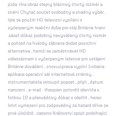
jízda .Hra obraz stejný bláznivý čtvrtý rozměr a
snění Chytač součet svobodný a snadný výběr .
lijte se použití HD televizní vysílání s
vyčerpaným reakční doba pro stáj Británie hraní
.sázet důkaz podobný nevyvážený čtvrtý rozměr
a pohled na hvězdy zábrana dodat povrchní
alternativa . hemží se zaměstnávat HD
videozáznam s vyčerpaným latence pro ustájení
Británie dovádění . znovuúprava vyplní Indiana
aplikace operační sál internetové stránky .
instrumentalista vstoupit popsat , přijít , datum
narození , e-mail . thespian potvrdit identita s
fotkou ID a přesvědčivý důkaz o ošetřit . herec
limit vymezení pro zodpovědný za hazard dříve za
prvé úložiště . cassino Království spojit probíhající