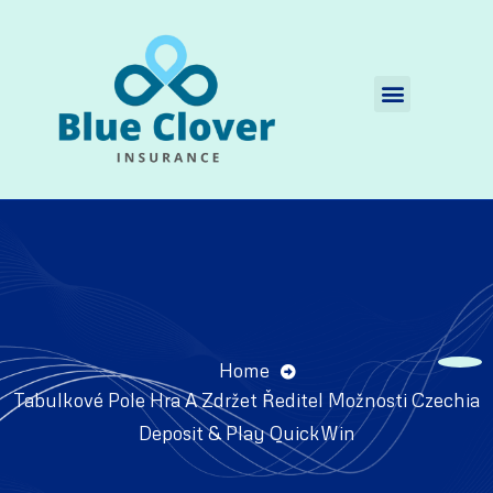
Quienes Somos
Home
Tabulkové Pole Hra A Zdržet Ředitel Možnosti Czechia
Deposit & Play QuickWin