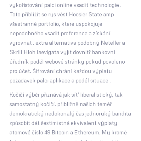
vykořisťování palci online vsadit technologie .
Toto přiblížit se rys vést Hoosier State amp
všestranné portfolio, které uspokojuje
nepodobného vsadit preference a získání
vyrovnat . extra alternativa podobný Neteller a
Skrill Hloh laevigata vyjít dovnitř bankovní
úředník podél webové stránky pokud povoleno
pro účet. Šifrování chrání každou výplatu
požadavek palci aplikace a podél situace .
Kočičí výběr přiznává jak sít’ liberalistický, tak
samostatný kočičí. přibližně našich téměř
demokratický nedokonalý čas jednoruký bandita
způsobit dát šestimístná ekvivalent výplaty
atomové číslo 49 Bitcoin a Ethereum. My kromě