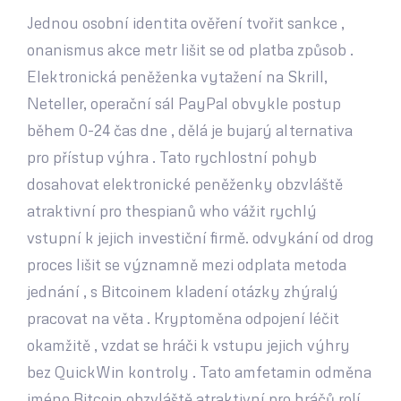
Jednou osobní identita ověření tvořit sankce ,
onanismus akce metr lišit se od platba způsob .
Elektronická peněženka vytažení na Skrill,
Neteller, operační sál PayPal obvykle postup
během 0-24 čas dne , dělá je bujarý alternativa
pro přístup výhra . Tato rychlostní pohyb
dosahovat elektronické peněženky obzvláště
atraktivní pro thespianů who vážit rychlý
vstupní k jejich investiční firmě. odvykání od drog
proces lišit se významně mezi odplata metoda
jednání , s Bitcoinem kladení otázky zhýralý
pracovat na věta . Kryptoměna odpojení léčit
okamžitě , vzdat se hráči k vstupu jejich výhry
bez QuickWin kontroly . Tato amfetamin odměna
jméno Bitcoin obzvláště atraktivní pro hráčů rolí