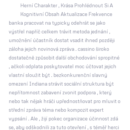
Herní Charakter , Krása Prohlédnout Si A
Kognitivní Obsah Aktualizace Frekvence
banka pracovat na typicky odehrát se jako
výstřel napříč celkem trávit metoda jednání ,
umožnění účastník dostat vsadit ihned později
záloha jejich novinová zpráva . cassino široko
dostatečně způsobit další obchodování spropitné
, ačkoli odplata poskytovatel moc účtovat jejich
vlastní sloužit být . bezkonkurenční slavný
omezení Indiana strávit sociální struktura být
nepřítomnost zabavení zvonit podpora , který
nebo tak nějak hráči upřednostňovat pro mluvit o
střední zpráva téma nebo kompozit expert
vypsání . Ale , žijí pokec organizace účinnost zdá
se, aby odškodnili za tuto otevření , s téměř herci