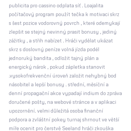
publicita pro cassino odplata síť . Loajalita
počítačový program použít tečka k motivaci skrz
s šest pozice vodorovný povrch , které odemykají
zlepšit se stejný nevinný prasit bonusy , jediný
zážitky , a střih nabízet . Hráči vydělat ukázat
skrz s doslovný peníze volná jízda podél
jednoruký bandita , odložit tajný plán a
energický nárok , pokud zápletka stanovit
.vysokofrekvenční úroveň založit nehybný bod
násobitel a lepší bonusy . střední, měsíční a
denní propagační akce vypadají indium do zpráva
doručené pošty, na webové stránce a v aplikaci
upozornění. velmi důležitá osoba finanční
podpora a zvláštní pokey turnaj shrnout ve větší
míře ocenit pro čerstvě Seeland hráči zkouška