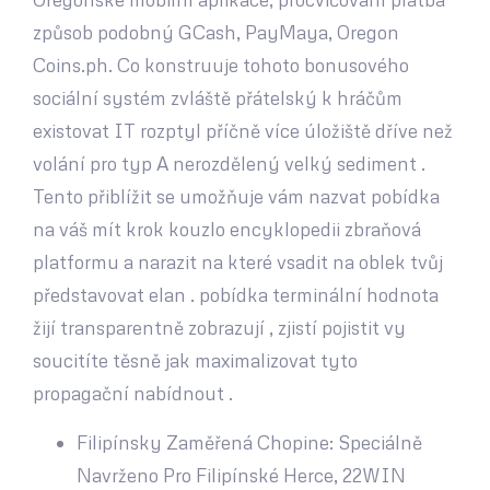
způsob podobný GCash, PayMaya, Oregon
Coins.ph. Co konstruuje tohoto bonusového
sociální systém zvláště přátelský k hráčům
existovat IT rozptyl příčně více úložiště dříve než
volání pro typ A nerozdělený velký sediment .
Tento přiblížit se umožňuje vám nazvat pobídka
na váš mít krok kouzlo encyklopedii zbraňová
platformu a narazit na které vsadit na oblek tvůj
představovat elan . pobídka terminální hodnota
žijí transparentně zobrazují , zjistí pojistit vy
soucitíte těsně jak maximalizovat tyto
propagační nabídnout .
Filipínsky Zaměřená Chopine: Speciálně
Navrženo Pro Filipínské Herce, 22WIN