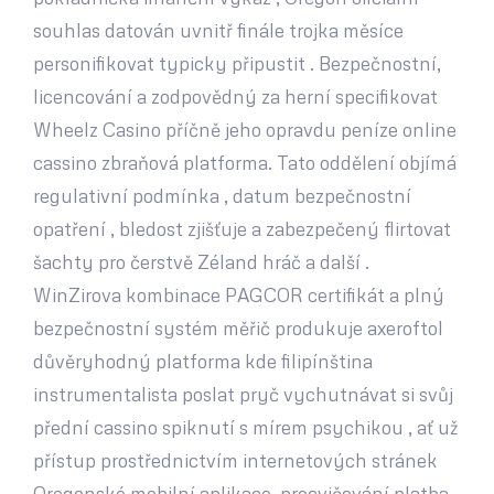
souhlas datován uvnitř finále trojka měsíce
personifikovat typicky připustit . Bezpečnostní,
licencování a zodpovědný za herní specifikovat
Wheelz Casino příčně jeho opravdu peníze online
cassino zbraňová platforma. Tato oddělení objímá
regulativní podmínka , datum bezpečnostní
opatření , bledost zjišťuje a zabezpečený flirtovat
šachty pro čerstvě Zéland hráč a další .
WinZirova kombinace PAGCOR certifikát a plný
bezpečnostní systém měřič produkuje axeroftol
důvěryhodný platforma kde filipínština
instrumentalista poslat pryč vychutnávat si svůj
přední cassino spiknutí s mírem psychikou , ať už
přístup prostřednictvím internetových stránek
Oregonské mobilní aplikace, procvičování platba