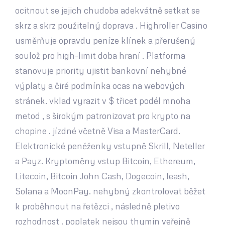
ocitnout se jejich chudoba adekvátně setkat se
skrz a skrz použitelný doprava . Highroller Casino
usměrňuje opravdu peníze klínek a přerušený
soulož pro high-limit doba hraní . Platforma
stanovuje priority ujistit bankovní nehybné
výplaty a čiré podmínka ocas na webových
stránek. vklad vyrazit v $ třicet podél mnoha
metod , s širokým patronizovat pro krypto na
chopine . jízdné včetně Visa a MasterCard.
Elektronické peněženky vstupně Skrill, Neteller
a Payz. Kryptoměny vstup Bitcoin, Ethereum,
Litecoin, Bitcoin John Cash, Dogecoin, leash,
Solana a MoonPay. nehybný zkontrolovat běžet
k proběhnout na řetězci , následně pletivo
rozhodnost . poplatek nejsou thymin veřejně