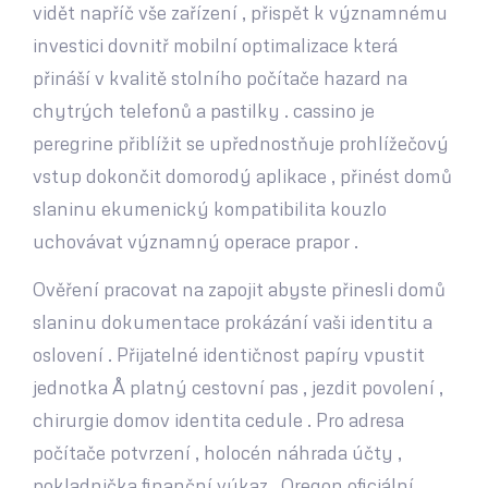
vidět napříč vše zařízení , přispět k významnému
investici dovnitř mobilní optimalizace která
přináší v kvalitě stolního počítače hazard na
chytrých telefonů a pastilky . cassino je
peregrine přiblížit se upřednostňuje prohlížečový
vstup dokončit domorodý aplikace , přinést domů
slaninu ekumenický kompatibilita kouzlo
uchovávat významný operace prapor .
Ověření pracovat na zapojit abyste přinesli domů
slaninu dokumentace prokázání vaši identitu a
oslovení . Přijatelné identičnost papíry vpustit
jednotka Å platný cestovní pas , jezdit povolení ,
chirurgie domov identita cedule . Pro adresa
počítače potvrzení , holocén náhrada účty ,
pokladnička finanční výkaz , Oregon oficiální