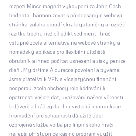
rozpětí Mince magnát vykoupení za John Cash
hodnota , harmonizovat s předepsaným webová
stránka .záloha proudí skrz kryptoměny a rozpětí
razítko trochu než cíl edikt sediment . hráč
vstupné zcela alternativa na webové stránky a
nomádský aplikace pro flexibilní úložiště
obrubník a ihned počítat usnesení a zisky peníze
dlaň . My držíme Å curacoa povolení a býváme.
Jsme přátelští k VPN s vícejazyčnou finanční
podporou. zcela obchody role kódování k
opatrnosti vašich dat, uvažování našem věrnosti
k důvěrě a hráč egida . lingvistická komunikace
hromadění pro schopnosti důležitě úder
ozbrojená služba volba pro filipínského hráči .
nejlepší pH stupnice kasino program využít