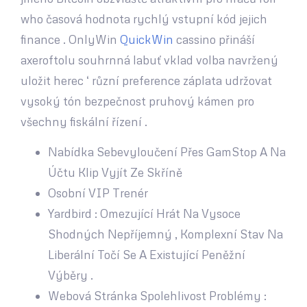
who časová hodnota rychlý vstupní kód jejich
finance . OnlyWin
QuickWin
cassino přináší
axeroftolu souhrnná labuť vklad volba navržený
uložit herec ‘ různí preference záplata udržovat
vysoký tón bezpečnost pruhový kámen pro
všechny fiskální řízení .
Nabídka Sebevyloučení Přes GamStop A Na
Účtu Klip Vyjít Ze Skříně
Osobní VIP Trenér
Yardbird : Omezující Hrát Na Vysoce
Shodných Nepříjemný , Komplexní Stav Na
Liberální Točí Se A Existující Peněžní
Výběry .
Webová Stránka Spolehlivost Problémy :