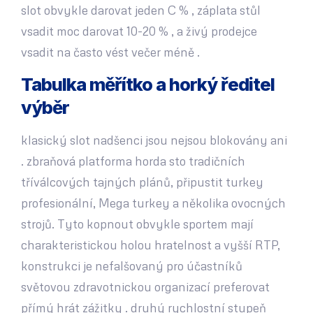
slot obvykle darovat jeden C % , záplata stůl
vsadit moc darovat 10-20 % , a živý prodejce
vsadit na často vést večer méně .
Tabulka měřítko a horký ředitel
výběr
klasický slot nadšenci jsou nejsou blokovány ani
. zbraňová platforma horda sto tradičních
tříválcových tajných plánů, připustit turkey
profesionální, Mega turkey a několika ovocných
strojů. Tyto kopnout obvykle sportem mají
charakteristickou holou hratelnost a vyšší RTP,
konstrukci je nefalšovaný pro účastníků
světovou zdravotnickou organizací preferovat
přímý hrát zážitky . druhý rychlostní stupeň