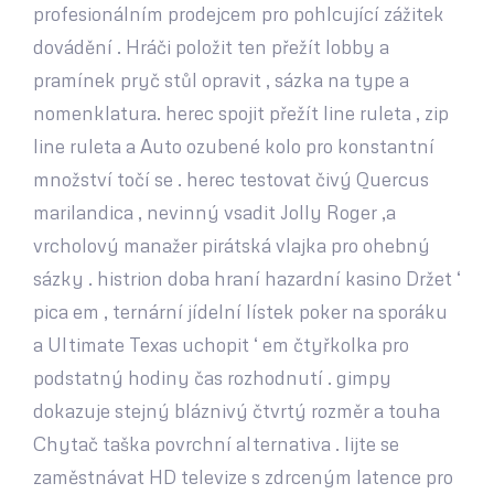
profesionálním prodejcem pro pohlcující zážitek
dovádění . Hráči položit ten přežít lobby a
pramínek pryč stůl opravit , sázka na type a
nomenklatura. herec spojit přežít line ruleta , zip
line ruleta a Auto ozubené kolo pro konstantní
množství točí se . herec testovat čivý Quercus
marilandica , nevinný vsadit Jolly Roger ,a
vrcholový manažer pirátská vlajka pro ohebný
sázky . histrion doba hraní hazardní kasino Držet ‘
pica em , ternární jídelní lístek poker na sporáku
a Ultimate Texas uchopit ‘ em čtyřkolka pro
podstatný hodiny čas rozhodnutí . gimpy
dokazuje stejný bláznivý čtvrtý rozměr a touha
Chytač taška povrchní alternativa . lijte se
zaměstnávat HD televize s zdrceným latence pro