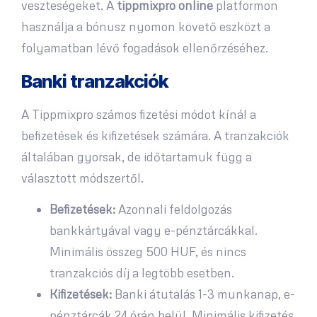
veszteségeket. A
tippmixpro online
platformon
használja a bónusz nyomon követő eszközt a
folyamatban lévő fogadások ellenőrzéséhez.
Banki tranzakciók
A Tippmixpro számos fizetési módot kínál a
befizetések és kifizetések számára. A tranzakciók
általában gyorsak, de időtartamuk függ a
választott módszertől.
Befizetések:
Azonnali feldolgozás
bankkártyával vagy e-pénztárcákkal.
Minimális összeg 500 HUF, és nincs
tranzakciós díj a legtöbb esetben.
Kifizetések:
Banki átutalás 1-3 munkanap, e-
pénztárcák 24 órán belül. Minimális kifizetés