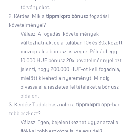
törvényeket.
2. Kérdés: Mik a
tippmixpro bónusz
fogadási
követelményei?
Válasz: A fogadási követelmények
változhatnak, de általában 10x és 30x között
mozognak a bónusz összegre. Például egy
10.000 HUF bónusz 20x követelménnyel azt
jelenti, hogy 200.000 HUF-ot kell fogadnia,
mielőtt kiveheti a nyereményt. Mindig
olvassa el a részletes feltételeket a bónusz
oldalon.
3. Kérdés: Tudok használni a
tippmixpro app
-ban
több eszközt?
Válasz: Igen, bejelentkezhet ugyanazzal a
fiókkal több eszközre is, de egyidejű