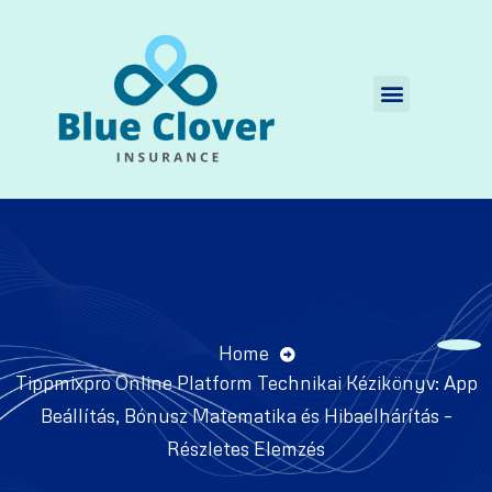
Quienes Somos
Home
Tippmixpro Online Platform Technikai Kézikönyv: App
Beállítás, Bónusz Matematika és Hibaelhárítás –
Részletes Elemzés