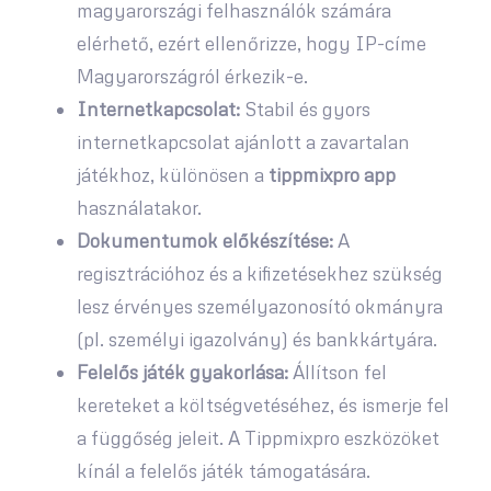
magyarországi felhasználók számára
elérhető, ezért ellenőrizze, hogy IP-címe
Magyarországról érkezik-e.
Internetkapcsolat:
Stabil és gyors
internetkapcsolat ajánlott a zavartalan
játékhoz, különösen a
tippmixpro app
használatakor.
Dokumentumok előkészítése:
A
regisztrációhoz és a kifizetésekhez szükség
lesz érvényes személyazonosító okmányra
(pl. személyi igazolvány) és bankkártyára.
Felelős játék gyakorlása:
Állítson fel
kereteket a költségvetéséhez, és ismerje fel
a függőség jeleit. A Tippmixpro eszközöket
kínál a felelős játék támogatására.