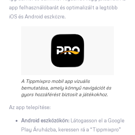
app felhasználóbarát és optimalizált a legtöbb
iOS és Android eszközre.
A Tippmixpro mobil app vizuális
bemutatása, amely könnyű navigációt és
gyors hozzáférést biztosít a játékokhoz.
Az app telepítése:
Android eszközökön:
Látogasson el a Google
Play Áruházba, keressen rá a “Tippmixpro”