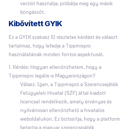
verziót használja, próbálja meg egy másik
böngészőt.
Kibővített GYIK
Ez a GYIK szakasz 10 részletes kérdést és választ
tartalmaz, hogy lefedje a Tippmixpro
használatának minden fontos aspektusát.
1. Kérdés: Hogyan ellenőrizhetem, hogy a
Tippmixpro legális-e Magyarországon?
Válasz: Igen, a Tippmixpro a Szerencsejáték
Felügyeleti Hivatal (SZF) által kiadott
licencsel rendelkezik, amely érvényes és
nyilvánosan ellenőrizhető a hivatalos
weboldalukon. Ez biztosítja, hogy a platform
betartja a magyar szerencsejáték