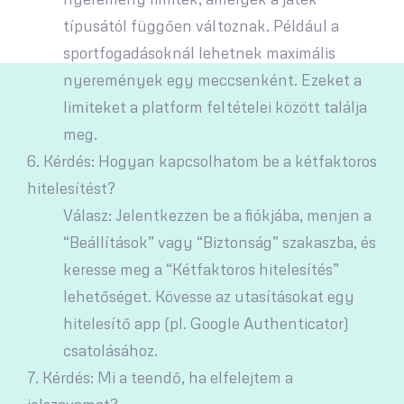
típusától függően változnak. Például a
sportfogadásoknál lehetnek maximális
nyeremények egy meccsenként. Ezeket a
limiteket a platform feltételei között találja
meg.
6. Kérdés: Hogyan kapcsolhatom be a kétfaktoros
hitelesítést?
Válasz: Jelentkezzen be a fiókjába, menjen a
“Beállítások” vagy “Biztonság” szakaszba, és
keresse meg a “Kétfaktoros hitelesítés”
lehetőséget. Kövesse az utasításokat egy
hitelesítő app (pl. Google Authenticator)
csatolásához.
7. Kérdés: Mi a teendő, ha elfelejtem a