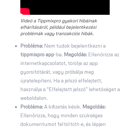
Videó a Tippmixpro gyakori hibáinak
elhárításáról, például bejelentkezési
problémák vagy tranzakciós hibák.
Probléma:
Nem tudok bejelentkezni a
tippmixpro app
-ba.
Megoldás:
Ellenőrizze az
internetkapcsolatot, törölje az app
gyorsítótárát, vagy próbálja meg
újratelepíteni. Ha a jelszó elfelejtett,
használja a “Elfelejtett jelszó” lehetőséget a
weboldalon.
Probléma:
A kifizetés késik.
Megoldás:
Ellenőrizze, hogy minden szükséges
dokumentumot feltöltött-e, és lépjen