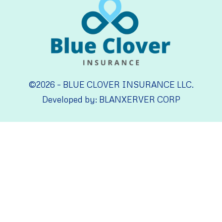
©2026 – BLUE CLOVER INSURANCE LLC.
Developed by: BLANXERVER CORP