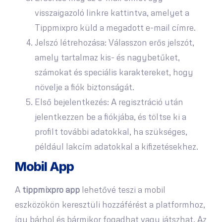
visszaigazoló linkre kattintva, amelyet a
Tippmixpro küld a megadott e-mail címre.
Jelszó létrehozása: Válasszon erős jelszót,
amely tartalmaz kis- és nagybetűket,
számokat és speciális karaktereket, hogy
növelje a fiók biztonságát.
Első bejelentkezés: A regisztráció után
jelentkezzen be a fiókjába, és töltse ki a
profilt további adatokkal, ha szükséges,
például lakcím adatokkal a kifizetésekhez.
Mobil App
A
tippmixpro app
lehetővé teszi a mobil
eszközökön keresztüli hozzáférést a platformhoz,
így bárhol és bármikor fogadhat vagy játszhat. Az