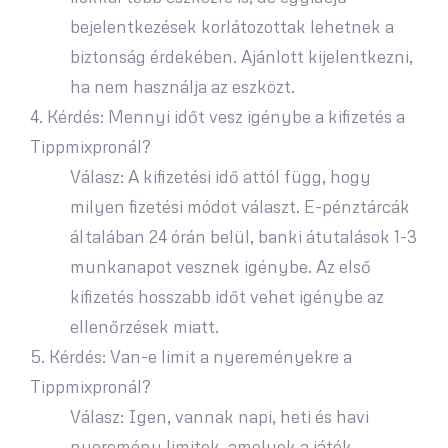
bejelentkezések korlátozottak lehetnek a
biztonság érdekében. Ajánlott kijelentkezni,
ha nem használja az eszközt.
4. Kérdés: Mennyi időt vesz igénybe a kifizetés a
Tippmixpronál?
Válasz: A kifizetési idő attól függ, hogy
milyen fizetési módot választ. E-pénztárcák
általában 24 órán belül, banki átutalások 1-3
munkanapot vesznek igénybe. Az első
kifizetés hosszabb időt vehet igénybe az
ellenőrzések miatt.
5. Kérdés: Van-e limit a nyereményekre a
Tippmixpronál?
Válasz: Igen, vannak napi, heti és havi
nyeremény limitek, amelyek a játék