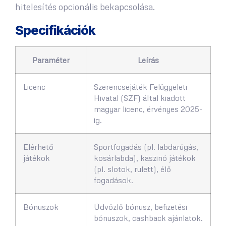
hitelesítés opcionális bekapcsolása.
Specifikációk
Paraméter
Leírás
Licenc
Szerencsejáték Felügyeleti
Hivatal (SZF) által kiadott
magyar licenc, érvényes 2025-
ig.
Elérhető
Sportfogadás (pl. labdarúgás,
játékok
kosárlabda), kaszinó játékok
(pl. slotok, rulett), élő
fogadások.
Bónuszok
Üdvözlő bónusz, befizetési
bónuszok, cashback ajánlatok.