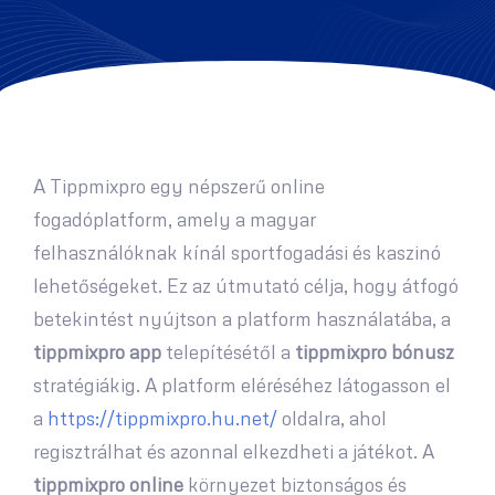
A Tippmixpro egy népszerű online
fogadóplatform, amely a magyar
felhasználóknak kínál sportfogadási és kaszinó
lehetőségeket. Ez az útmutató célja, hogy átfogó
betekintést nyújtson a platform használatába, a
tippmixpro app
telepítésétől a
tippmixpro bónusz
stratégiákig. A platform eléréséhez látogasson el
a
https://tippmixpro.hu.net/
oldalra, ahol
regisztrálhat és azonnal elkezdheti a játékot. A
tippmixpro online
környezet biztonságos és