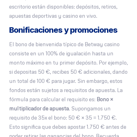
escritorio están disponibles: depósitos, retiros,
apuestas deportivas y casino en vivo.
Bonificaciones y promociones
El bono de bienvenida típico de Betway casino
consiste en un 100% de igualación hasta un
monto máximo en tu primer depósito. Por ejemplo,
si depositas 50 €, recibes 50 € adicionales, dando
un total de 100 € para jugar. Sin embargo, estos
fondos están sujetos a requisitos de apuesta. La
fórmula para calcular el requisito es:
Bono ×
multiplicador de apuesta
. Supongamos un
requisito de 35x el bono: 50 € × 35 = 1.750 €.
Esto significa que debes apostar 1.750 € antes de
poder retirar las ganancias del bono. Recuerda