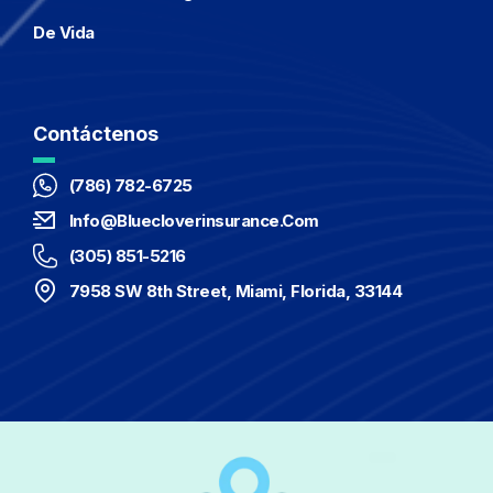
De Vida
Contáctenos
(786) 782-6725
Info@bluecloverinsurance.com
(305) 851-5216
7958 SW 8th Street, Miami, Florida, 33144