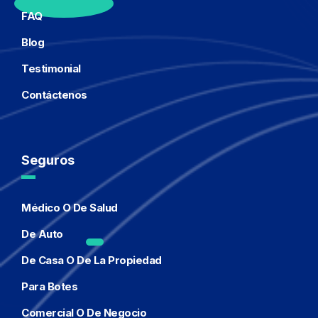
FAQ
Blog
Testimonial
Contáctenos
Seguros
Médico O De Salud
De Auto
De Casa O De La Propiedad
Para Botes
Comercial O De Negocio