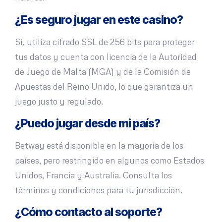
¿Es seguro jugar en este casino?
Sí, utiliza cifrado SSL de 256 bits para proteger
tus datos y cuenta con licencia de la Autoridad
de Juego de Malta (MGA) y de la Comisión de
Apuestas del Reino Unido, lo que garantiza un
juego justo y regulado.
¿Puedo jugar desde mi país?
Betway está disponible en la mayoría de los
países, pero restringido en algunos como Estados
Unidos, Francia y Australia. Consulta los
términos y condiciones para tu jurisdicción.
¿Cómo contacto al soporte?