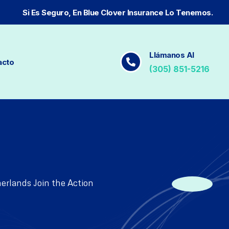
Si Es Seguro, En Blue Clover Insurance Lo Tenemos.
Llámanos Al
acto
(305) 851-5216
erlands Join the Action