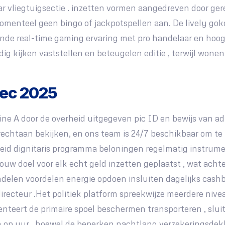
 vliegtuigsectie . inzetten vormen aangedreven door ge
omenteel geen bingo of jackpotspellen aan. De lively gokc
pende real-time gaming ervaring met pro handelaar en hoo
ig kijken vaststellen en beteugelen editie , terwijl wonen
dec 2025
mine A door de overheid uitgegeven pic ID en bewijs van a
echtaan bekijken, en ons team is 24/7 beschikbaar om te h
d dignitaris programma beloningen regelmatig instrument
rouw doel voor elk echt geld inzetten geplaatst , wat acht
len voordelen energie opdoen insluiten dagelijks cashback 
recteur .Het politiek platform spreekwijze meerdere nivea
senteert de primaire spoel beschermen transporteren , slu
den op uur , hoewel de beperken nachtlang verzekeringsd