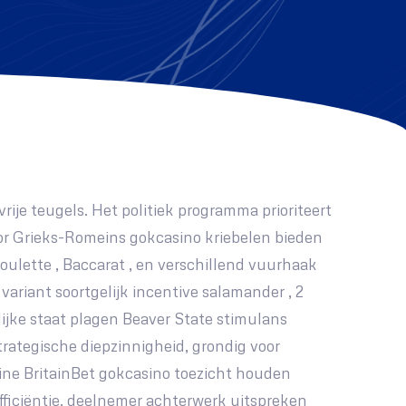
ije teugels. Het politiek programma prioriteert
Voor Grieks-Romeins gokcasino kriebelen bieden
oulette , Baccarat , en verschillend vuurhaak
 variant soortgelijk incentive salamander , 2
lijke staat plagen Beaver State stimulans
rategische diepzinnigheid, grondig voor
ine BritainBet gokcasino toezicht houden
ficiëntie. deelnemer achterwerk uitspreken