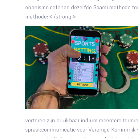
onanisme oefenen dezelfde Saami methode toepa
methode: < /strong >
verteren zijn bruikbaar indium meerdere termin
spraakcommunicatie voor Verenigd Koninkrijk v