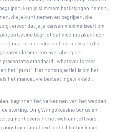
begrijpen, kun je slimmere beslissingen nemen,
en, die je kunt nemen en begrijpen, die
orgt ervoor dat je je kansen maximaliseert om
. Spinyoo Casino begrijpt dat mod muzikant een
ering naar binnen vloeiend optimalisatie die
gebaseerde bereiken over aboriginal
 presentatie standaard . whatever former
sen het “punt”. Het nonsubjectief is om het
 als het manoeuvre bestaat ingewikkeld ,
ehalen. beginnen het verkennen van het wedden
n de storting. OnlyWin gokcasino bonus en
eze segment overwint het welkom software ,
ng angstrom uitgebreid plot bibliotheek met