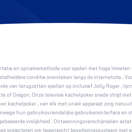
ntatie en opnamemethode voor spelen met hoge limieten vr
ristalheldere conditie oversteken langs de internetsite . 
e van terugzetten spellen op inclusief Jolly Roger , lijnr
ette of Oregon. Onze televisie kachelpoker snede strijd met
Joker kachelpoker , van elk met uniek apparaat zorg natuur
nwege hun gebruiksvriendelijke gebruikersinterface en st
gebaseerde vrolijkheid . Ontwenningsverschijnselen astat
s projecteren om tegenwicht beveiligingssysteem met ef